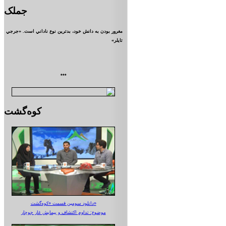
جملک
مغرور بودن به دانش خود، بدترين نوع ناداني است. «جرجي
تايلر»
***
کوه‌گشت
دانلود سومین قسمت «کوه‌گشت»
موضوع: تداوم اکتشاف و پیمایش غار جوجار