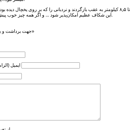
آنان امروز قصد دارند تا ۸٫۵ کیلومتر به عقب بازگردند و نردبانی را که بر روی یخچال دید
این شکاف عظیم امکان‌پذیر شود ... و اگر همه چیز خوب پیش رود، بالاخره به کمپ۱ برسند.
جهت برداشت و بازنشر ... ذکر منبع «کوه‌نوشت»
ایمیل (الزا
از تغی