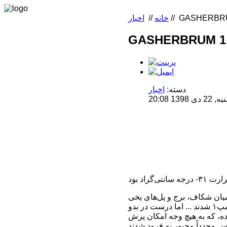
GASHERBRUM 
//
خانه
//
اخبار
GASHERBRUM 1 .
دسته:
اخبار
1 20:08
ی یخچال، جهتِ پیمودنِ مسافتی به طول ۱۰ کیلومتر از میان شکاف‌، برج‌ و پل‌های یخی
بسیار شکننده، محسوب می‌شد... آنان موفق به چندصدمتر پیشرویِ بیشتر و رسیدن به فلات کمپ۱ شدند ... اما درست در بدو
رین قسمت آن حدودِ ۲/۵ متر بود، برخورد کرده، که به هیچ وجه امکان پرش