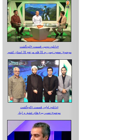
دانلود دومین قسمت «کوه‌گشت»
موضوع: صعود تیمی به 31 قله مرتفع 31 استان کشور
دانلود اولین قسمت «کوه‌گشت»
موضوع:نصب بیرق‌های عشق و ایثار