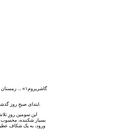
«گاشربروم۱» ... زمستان ۲۰۲۰
ابتدای صبحِ روز گذشته برای «تامارا لونگر» و «سیمون مورو» آفتابی، بسیار سرد با درجه حرارت ۳۱- درجه سانتی‌گراد بود.