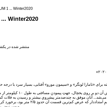
1 ... Winter2020
.. Winter2020
منتشر شده در یکشنبه, 22 دی 398
این سومین روزِ تلاش‌ آن دو بر رو
ورود، به یک شکاف عظیمِ امتداددار که عرض کم‌ت
میسر نبود...پس مجدداً مجبور به فرود شدند.