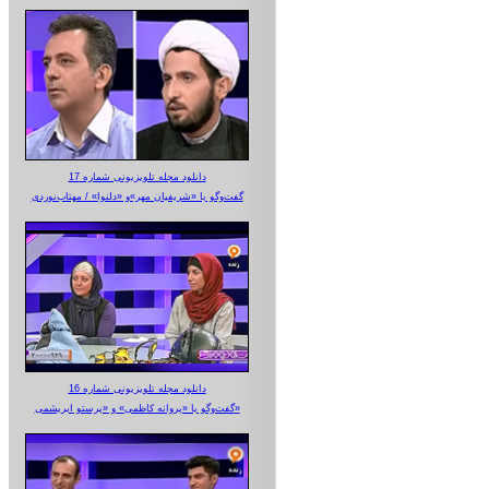
دانلود مجله تلویزیونی شماره 17
گفت‌وگو با «شریفیان مهر»‌و «دلنوا» / مهتاب‌نوردی
دانلود مجله تلویزیونی شماره 16
گفت‌وگو با «پروانه کاظمی» و «پرستو‌ ابریشمی»