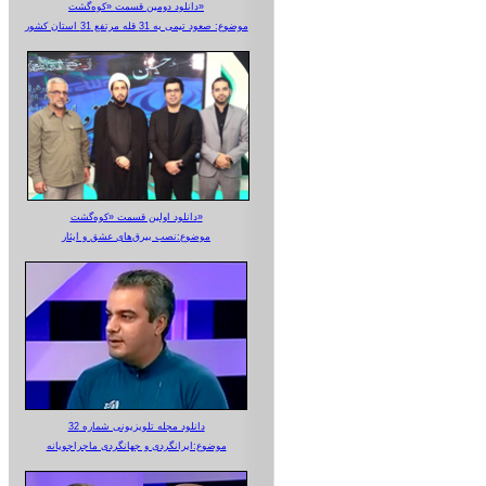
دانلود دومین قسمت «کوه‌گشت»
موضوع: صعود تیمی به 31 قله مرتفع 31 استان کشور
دانلود اولین قسمت «کوه‌گشت»
موضوع:نصب بیرق‌های عشق و ایثار
دانلود مجله تلویزیونی شماره 32
موضوع:ایرانگردی و جهانگردی ماجراجویانه