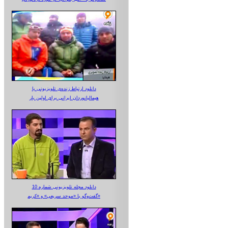
دانلود ارتباط زنده‌ی تلویزیونی‌ با
هیمالیانوردان ایرانی برای اولین بار
دانلود مجله تلویزیونی شماره 10
گفت‌وگو با «موحد سریعی» و «کریم»