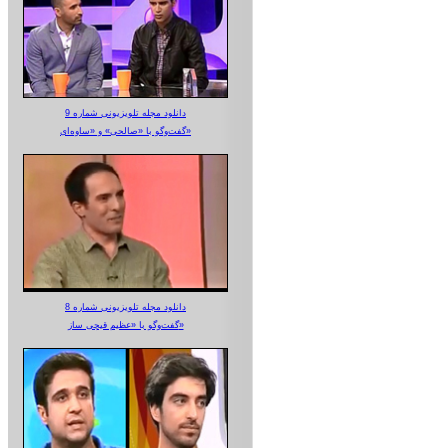
دانلود مجله تلویزیونی شماره 9
گفت‌وگو با «صالحی» و «ساوه‌ای»
دانلود مجله تلویزیونی شماره 8
گفت‌وگو با «عظیم قیچی ساز»