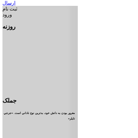
ارسال
ثبت نام
ورود
روزنه
جملک
مغرور بودن به دانش خود، بدترين نوع ناداني است. «جرجي
تايلر»