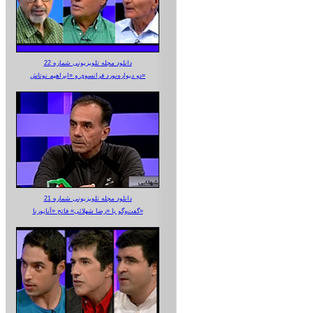
دانلود مجله تلویزیونی شماره 22
دو دیواره‌نورد فرانسوی و «ابراهیم نوتاش»
دانلود مجله تلویزیونی شماره 21
گفت‌وگو با «رضا شهلائی» فاتح «آناپورنا»