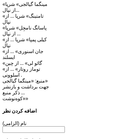
«مینگما گیالجی» شرپا
...از نپال
«تامتینگ» شرپا ... از
نپال
«پاسانگ نامجِل» شرپا
... از نپال
«کیلی پمپا» شرپا ... از
نپال
«جان اسنوری» ... از
ایسلند
«گائو لی» ... از چین
«توماز روتار» ... از
اسلوونی .
منبع: «مینگما گیالجی»
جهت برداشت و بازنشر
... ذکر منبع
«کوه‌نوشت»
اضافه کردن نظر
نام (الزامی)