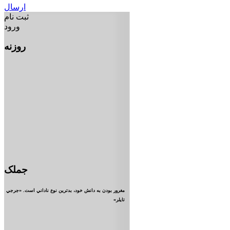
ارسال
ثبت نام
ورود
روزنه
جملک
مغرور بودن به دانش خود، بدترين نوع ناداني است. «جرجي
تايلر»