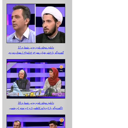
دانلود مجله تلویزیونی شماره 17
گفت‌وگو با «شریفیان مهر»‌و «دلنوا» / مهتاب‌نوردی
دانلود مجله تلویزیونی شماره 16
گفت‌وگو با «پروانه کاظمی» و «پرستو‌ ابریشمی»