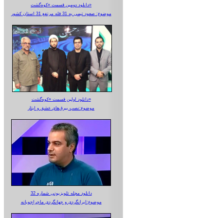
دانلود دومین قسمت «کوه‌گشت»
موضوع: صعود تیمی به 31 قله مرتفع 31 استان کشور
دانلود اولین قسمت «کوه‌گشت»
موضوع:نصب بیرق‌های عشق و ایثار
دانلود مجله تلویزیونی شماره 32
موضوع:ایرانگردی و جهانگردی ماجراجویانه