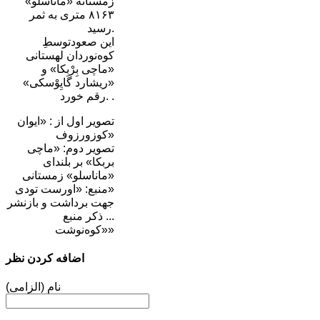
زمستانه «ماناسلو»
۸۱۶۳ متری به ثمر
رسید.
این صعودتوسطِ
کوه‌نوردان لهستانی
«ماچی‌ بِرْبِکا» و
«ریشارد گایِوْسکی»
رقم خورد. .
تصویر اول از : «ایوان
کوزورزوف»
تصویر دوم: «ماچی
بربکا» بر بلندای
«ماناسلو» زمستانی
منبع: «اورست تودی»
جهت برداشت و بازنشر
... ذکر منبع
«کوه‌نوشت»
اضافه کردن نظر
نام (الزامی)