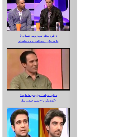
دانلود مجله تلویزیونی شماره 9
گفت‌وگو با «صالحی» و «ساوه‌ای»
دانلود مجله تلویزیونی شماره 8
گفت‌وگو با «عظیم قیچی ساز»