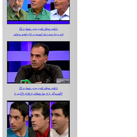
دانلود مجله تلویزیونی شماره 22
دو دیواره‌نورد فرانسوی و «ابراهیم نوتاش»
دانلود مجله تلویزیونی شماره 21
گفت‌وگو با «رضا شهلائی» فاتح «آناپورنا»