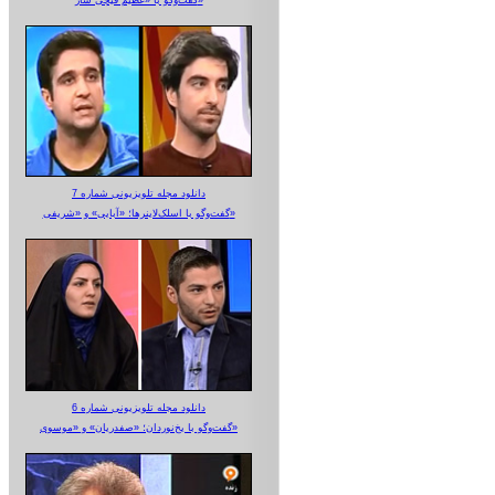
دانلود مجله تلویزیونی شماره 7
گفت‌وگو با اسلک‌لاینرها؛ «آبایی» و «شریفی»
دانلود مجله تلویزیونی شماره 6
گفت‌وگو با یخ‌نوردان؛ «صفدریان» و «موسوی»