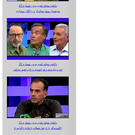
دانلود مجله تلویزیونی شماره 23
موضوع: سفرسبک‌بار و رایگان سواری
دانلود مجله تلویزیونی شماره 22
دو دیواره‌نورد فرانسوی و «ابراهیم نوتاش»
دانلود مجله تلویزیونی شماره 21
گفت‌وگو با «رضا شهلائی» فاتح «آناپورنا»