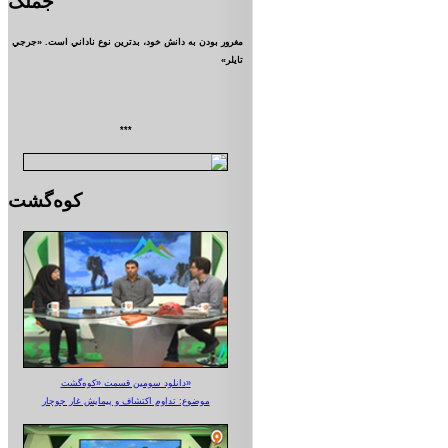
جملک
مغرور بودن به دانش خود، بدترين نوع ناداني است. «جرجي
تايلر»
***
کوه‌گشت
دانلود سومین قسمت «کوه‌گشت»
موضوع: تداوم اکتشاف و پیمایش غار جوجار