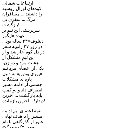
ارتفاعات شمالی
کوه‌های اورال روسیه
را داشتند ... مسافرانِ
مرگ ... سفری بی
بازگشت!
سرپرستی این تیم بر
عهده «ایگور
دیتلوف»۲۳ ساله بود...
در روز ۲۷ ژانویه سفر
در دل کوه آغاز شد و از
این تیمِ متشکل از
هشت مرد و دو زن،
یکی از اعضای مردِ تیم
«یوری یودین» به دلیل
پاره‌ای مشکلات
جسمی از ادامه مسیر
انصراف داد و به کمپ
پایه بازگشت ... آخرین
دیدار!... آخرین بازمانده!
بقیه اعضای تیم ادامه
مسیر را با هدف نهایی
عبور از گذرگاهی با نام
بومیِ «کوهِ مرگ»