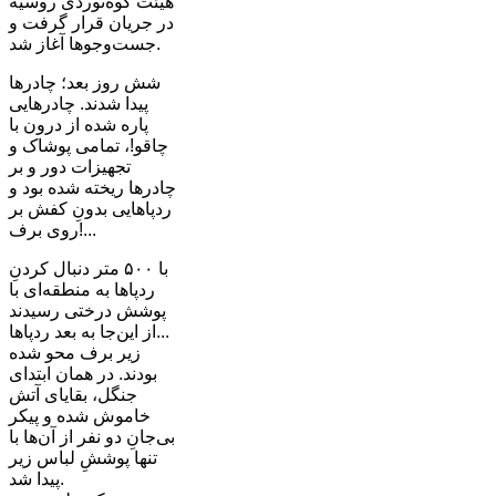
هیئت کوه‌نوردی روسیه
در جریان قرار گرفت و
جست‌وجوها آغاز شد.
شش روز بعد؛ چادرها
پیدا شدند. چادرهایی
پاره شده از درون با
چاقو!، تمامی پوشاک و
تجهیزات دور و بر
چادرها ریخته شده بود و
ردپاهایی بدونِ کفش بر
روی برف!...
با ۵۰۰ متر دنبال کردنِ
ردپاها به منطقه‌‌ای با
پوشش درختی رسیدند
...از این‌جا به بعد ردپاها
زیر برف محو شده
بودند. در همان ابتدای
جنگل، بقایای آتش
خاموش شده و پیکر
بی‌جانِ دو نفر از آن‌ها با
تنها پوششِ لباس زیر
پیدا شد.