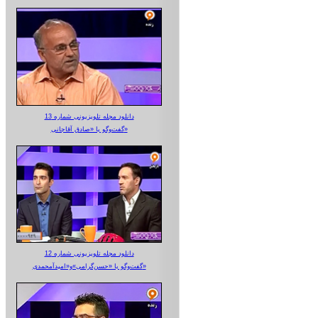
دانلود مجله تلویزیونی شماره 13
گفت‌وگو با «صادق آقاجانی»
دانلود مجله تلویزیونی شماره 12
گفت‌وگو با «حسن‌گرامی»و«امیدآمحمدی»