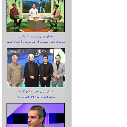
دانلود دومین قسمت «کوه‌گشت»
موضوع: صعود تیمی به 31 قله مرتفع 31 استان کشور
دانلود اولین قسمت «کوه‌گشت»
موضوع:نصب بیرق‌های عشق و ایثار