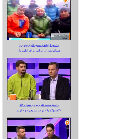
دانلود ارتباط زنده‌ی تلویزیونی‌ با
هیمالیانوردان ایرانی برای اولین بار
دانلود مجله تلویزیونی شماره 10
گفت‌وگو با «موحد سریعی» و «کریم»