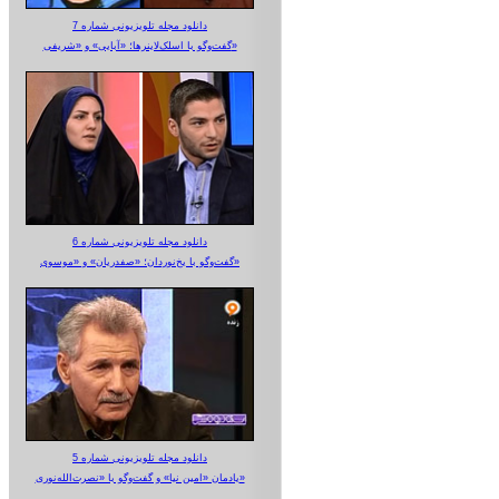
دانلود مجله تلویزیونی شماره 7
گفت‌وگو با اسلک‌لاینرها؛ «آبایی» و «شریفی»
دانلود مجله تلویزیونی شماره 6
گفت‌وگو با یخ‌نوردان؛ «صفدریان» و «موسوی»
دانلود مجله تلویزیونی شماره 5
یادمان «امین نیا» و گفت‌وگو با «نصرت‌الله‌نوری»