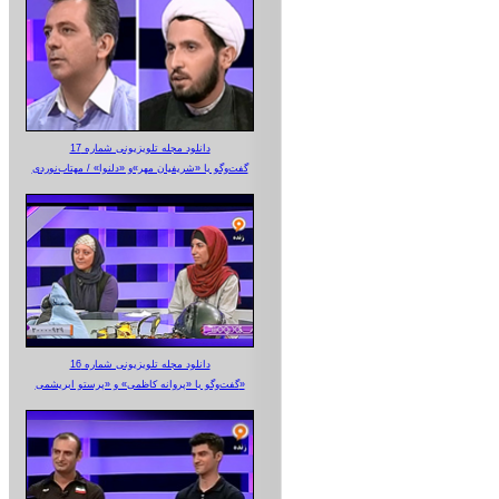
دانلود مجله تلویزیونی شماره 17
گفت‌وگو با «شریفیان مهر»‌و «دلنوا» / مهتاب‌نوردی
دانلود مجله تلویزیونی شماره 16
گفت‌وگو با «پروانه کاظمی» و «پرستو‌ ابریشمی»