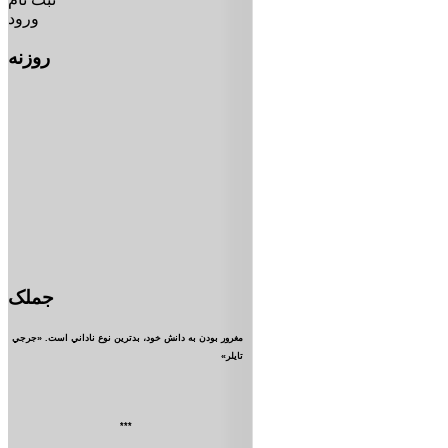
ورود
روزنه
جملک
مغرور بودن به دانش خود، بدترين نوع ناداني است. «جرجي
تايلر»
***