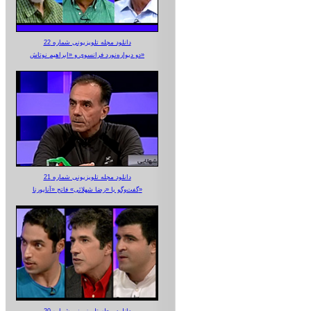
دانلود مجله تلویزیونی شماره 22
دو دیواره‌نورد فرانسوی و «ابراهیم نوتاش»
دانلود مجله تلویزیونی شماره 21
گفت‌وگو با «رضا شهلائی» فاتح «آناپورنا»