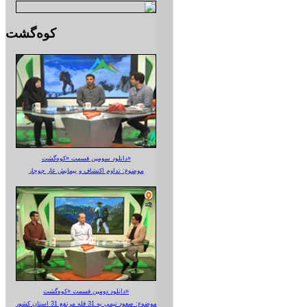
کوه‌گشت
دانلود سومین قسمت «کوه‌گشت»
موضوع: تداوم اکتشاف و پیمایش غار جوجار
دانلود دومین قسمت «کوه‌گشت»
موضوع: صعود تیمی به 31 قله مرتفع 31 استان کشور