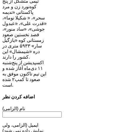
تیمی متشکل از پنج
کوه‌نورد زن و مرد
پاکستانی «ندیمه
سحر»، « شکیلا نوما»،
«قدرت علی»، «عبدول
جوشی»، «ساد منور»،
قصد نخستین صعود
زمستانی کوه «یازگیل
سار» ۵۹۳۳ متری در
دره «شیمشال» این
کشور را دارند.
اکسپدیشن از پنج‌شنبه
۱۱ دی‌ماه آغاز شده و
این تیم تاکنون موفق به
صعود تا کمپ۲ شده
است.
اضافه کردن نظر
نام (الزامی)
ایمیل (الزامی، ولی
نمایش داده نمی شود)