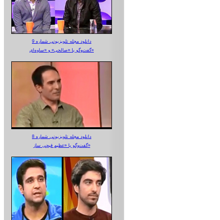
دانلود مجله تلویزیونی شماره 9
گفت‌وگو با «صالحی» و «ساوه‌ای»
دانلود مجله تلویزیونی شماره 8
گفت‌وگو با «عظیم قیچی ساز»