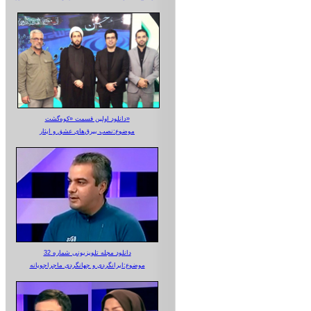
دانلود اولین قسمت «کوه‌گشت»
موضوع:نصب بیرق‌های عشق و ایثار
دانلود مجله تلویزیونی شماره 32
موضوع:ایرانگردی و جهانگردی ماجراجویانه