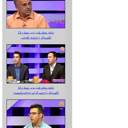
دانلود مجله تلویزیونی شماره 13
گفت‌وگو با «صادق آقاجانی»
دانلود مجله تلویزیونی شماره 12
گفت‌وگو با «حسن‌گرامی»و«امیدآمحمدی»