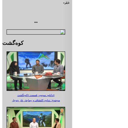
تايلر»
***
کوه‌گشت
دانلود سومین قسمت «کوه‌گشت»
موضوع: تداوم اکتشاف و پیمایش غار جوجار