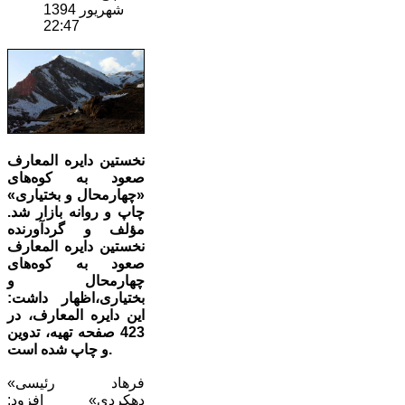
شهریور 1394
22:47
نخستین دایره المعارف
صعود به کوه‌های
«چهارمحال و بختیاری»
چاپ و روانه بازار شد.
مؤلف و گردآورنده
نخستین دایره المعارف
صعود به کوه‌های
چهارمحال و
بختیاری،اظهار داشت:
این دایره المعارف، در
423 صفحه تهیه، تدوین
و چاپ شده است.
«فرهاد رئیسی
دهکردی» افزود: