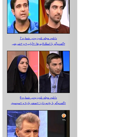
دانلود مجله تلویزیونی شماره 7
گفت‌وگو با اسلک‌لاینرها؛ «آبایی» و «شریفی»
دانلود مجله تلویزیونی شماره 6
گفت‌وگو با یخ‌نوردان؛ «صفدریان» و «موسوی»