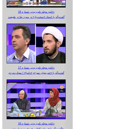
دانلود مجله تلویزیونی شماره 18
گفت‌وگو با استاد «سخت‌باز» در مورد بقا در طبیعت
دانلود مجله تلویزیونی شماره 17
گفت‌وگو با «شریفیان مهر»‌و «دلنوا» / مهتاب‌نوردی
دانلود مجله تلویزیونی شماره 16
گفت‌وگو با «پروانه کاظمی» و «پرستو‌ ابریشمی»