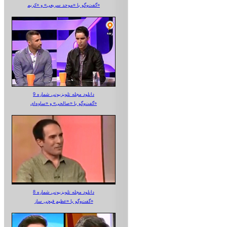
گفت‌وگو با «موحد سریعی» و «کریم»
دانلود مجله تلویزیونی شماره 9
گفت‌وگو با «صالحی» و «ساوه‌ای»
دانلود مجله تلویزیونی شماره 8
گفت‌وگو با «عظیم قیچی ساز»