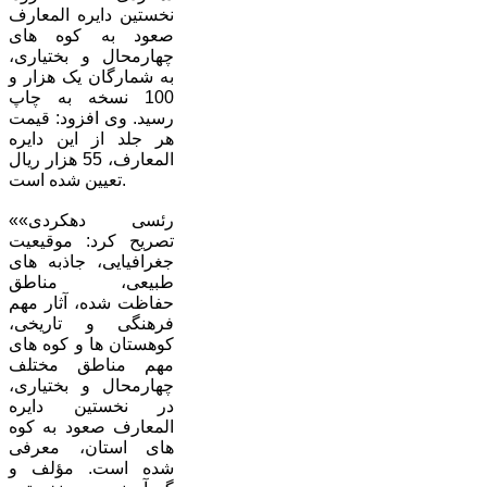
نخستین دایره المعارف
صعود به کوه های
چهارمحال و بختیاری،
به شمارگان یک هزار و
100 نسخه به چاپ
رسید. وی افزود: قیمت
هر جلد از این دایره
المعارف، 55 هزار ریال
تعیین شده است.
«رئسی دهکردی»
تصریح کرد: موقیعیت
جغرافیایی، جاذبه های
طبیعی، مناطق
حفاظت شده، آثار مهم
فرهنگی و تاریخی،
کوهستان ها و کوه های
مهم مناطق مختلف
چهارمحال و بختیاری،
در نخستین دایره
المعارف صعود به کوه
های استان، معرفی
شده است. مؤلف و