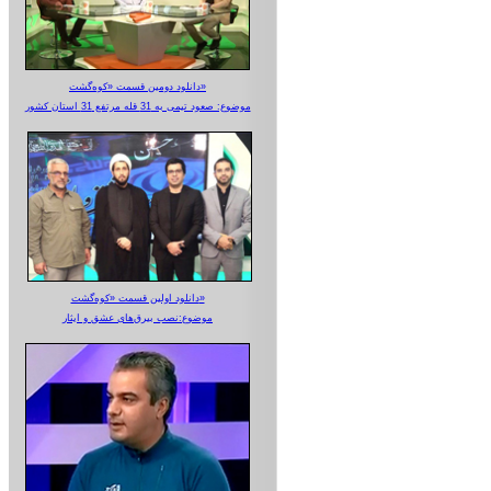
دانلود دومین قسمت «کوه‌گشت»
موضوع: صعود تیمی به 31 قله مرتفع 31 استان کشور
دانلود اولین قسمت «کوه‌گشت»
موضوع:نصب بیرق‌های عشق و ایثار