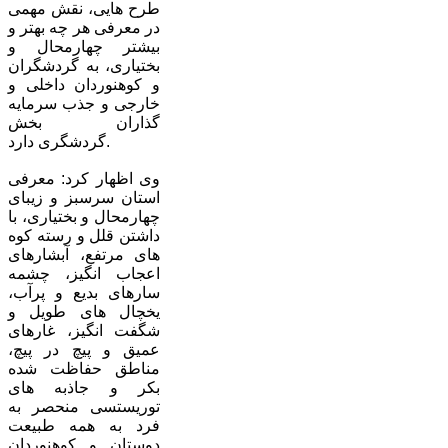
طرح هایی، نقش مهمی
در معرفی هر چه بهتر و
بیشتر چهارمحال و
بختیاری، به گردشگران
و کوهنوردان داخلی و
خارجی و جذب سرمایه
گذاران بخش
گردشگری دارد.
وی اظهار کرد: معرفی
استان سرسبز و زیبای
چهارمحال و بختیاری، با
داشتن قلل و رسته کوه
های مرتفع، آبشارهای
اعجاب انگیز، چشمه
سارهای بدیع و پرآب،
یخچال های طویل و
شگفت انگیز، غارهای
عمیق و پیچ در پیچ،
مناطق حفاظت شده
بکر و جاذبه های
توریستسی منحصر به
فرد به همه طبیعت
دوستان و کوهنوردان