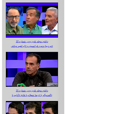
دانلود مجله تلویزیونی شماره 22
دو دیواره‌نورد فرانسوی و «ابراهیم نوتاش»
دانلود مجله تلویزیونی شماره 21
گفت‌وگو با «رضا شهلائی» فاتح «آناپورنا»