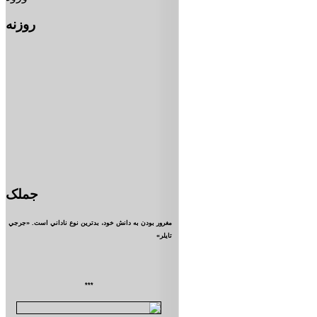
روزنه
جملک
مغرور بودن به دانش خود، بدترين نوع ناداني است. «جرجي
تايلر»
***