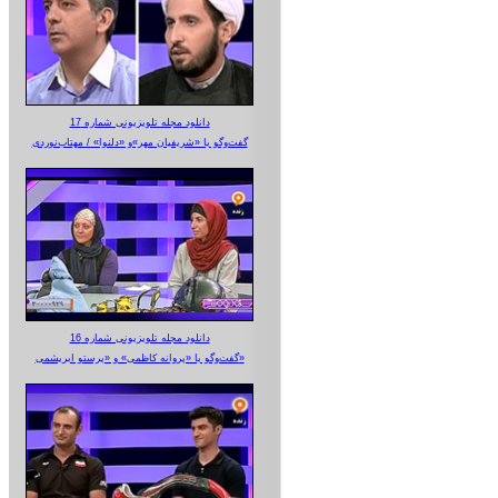
دانلود مجله تلویزیونی شماره 17
گفت‌وگو با «شریفیان مهر»‌و «دلنوا» / مهتاب‌نوردی
دانلود مجله تلویزیونی شماره 16
گفت‌وگو با «پروانه کاظمی» و «پرستو‌ ابریشمی»