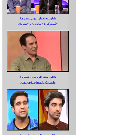
دانلود مجله تلویزیونی شماره 9
گفت‌وگو با «صالحی» و «ساوه‌ای»
دانلود مجله تلویزیونی شماره 8
گفت‌وگو با «عظیم قیچی ساز»