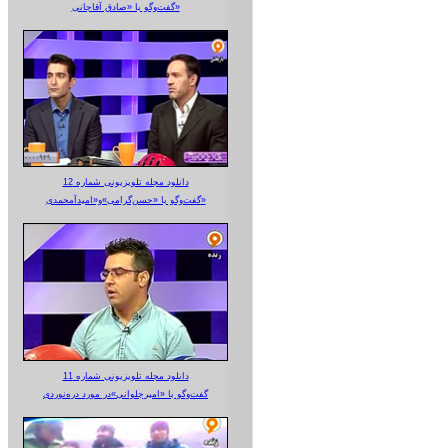
گفت‌وگو با «صادق آقاجانی»
دانلود مجله تلویزیونی شماره 12
گفت‌وگو با «حسن‌گرامی»و«امیدآمحمدی»
دانلود مجله تلویزیونی شماره 11
گفت‌وگو با «امیرجلوانی»در مورد دره‌نوردی