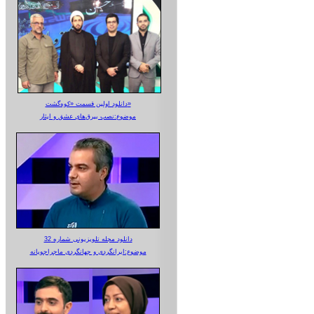
دانلود اولین قسمت «کوه‌گشت»
موضوع:نصب بیرق‌های عشق و ایثار
دانلود مجله تلویزیونی شماره 32
موضوع:ایرانگردی و جهانگردی ماجراجویانه