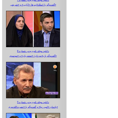
دانلود مجله تلویزیونی شماره 7
گفت‌وگو با اسلک‌لاینرها؛ «آبایی» و «شریفی»
دانلود مجله تلویزیونی شماره 6
گفت‌وگو با یخ‌نوردان؛ «صفدریان» و «موسوی»
دانلود مجله تلویزیونی شماره 5
یادمان «امین نیا» و گفت‌وگو با «نصرت‌الله‌نوری»