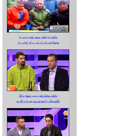
دانلود ارتباط زنده‌ی تلویزیونی‌ با
هیمالیانوردان ایرانی برای اولین بار
دانلود مجله تلویزیونی شماره 10
گفت‌وگو با «موحد سریعی» و «کریم»