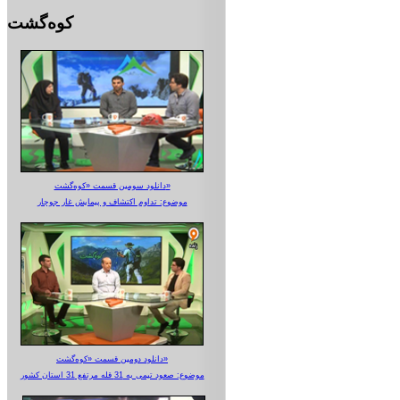
کوه‌گشت
دانلود سومین قسمت «کوه‌گشت»
موضوع: تداوم اکتشاف و پیمایش غار جوجار
دانلود دومین قسمت «کوه‌گشت»
موضوع: صعود تیمی به 31 قله مرتفع 31 استان کشور