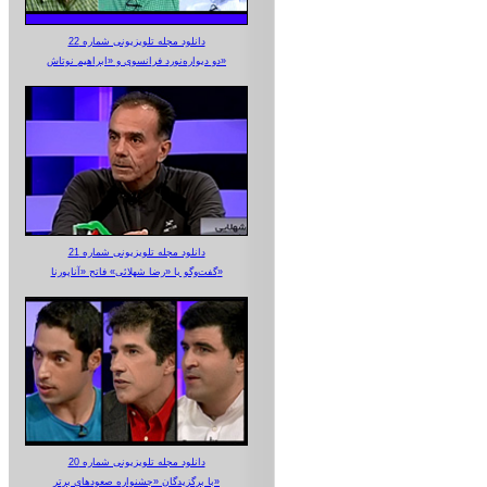
دانلود مجله تلویزیونی شماره 22
دو دیواره‌نورد فرانسوی و «ابراهیم نوتاش»
دانلود مجله تلویزیونی شماره 21
گفت‌وگو با «رضا شهلائی» فاتح «آناپورنا»
دانلود مجله تلویزیونی شماره 20
با برگزیدگان «جشنواره صعودهای برتر»