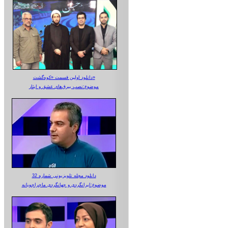
دانلود اولین قسمت «کوه‌گشت»
موضوع:نصب بیرق‌های عشق و ایثار
دانلود مجله تلویزیونی شماره 32
موضوع:ایرانگردی و جهانگردی ماجراجویانه