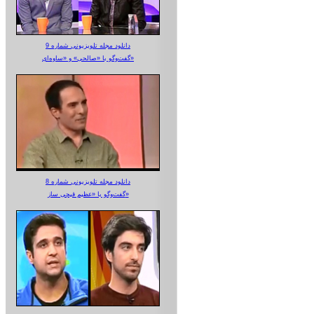
دانلود مجله تلویزیونی شماره 9
گفت‌وگو با «صالحی» و «ساوه‌ای»
دانلود مجله تلویزیونی شماره 8
گفت‌وگو با «عظیم قیچی ساز»