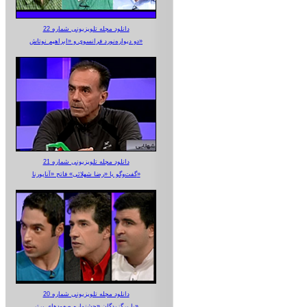
دانلود مجله تلویزیونی شماره 22
دو دیواره‌نورد فرانسوی و «ابراهیم نوتاش»
دانلود مجله تلویزیونی شماره 21
گفت‌وگو با «رضا شهلائی» فاتح «آناپورنا»
دانلود مجله تلویزیونی شماره 20
با برگزیدگان «جشنواره صعودهای برتر»