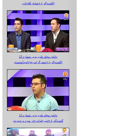
گفت‌وگو با «صادق آقاجانی»
دانلود مجله تلویزیونی شماره 12
گفت‌وگو با «حسن‌گرامی»و«امیدآمحمدی»
دانلود مجله تلویزیونی شماره 11
گفت‌وگو با «امیرجلوانی»در مورد دره‌نوردی