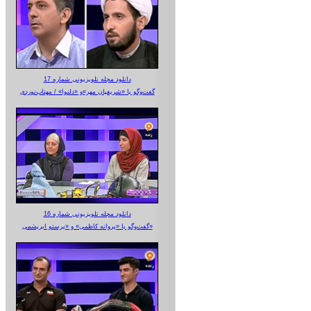
دانلود مجله تلویزیونی شماره 17
گفت‌وگو با «شریفیان مهر»‌و «دلنوا» / مهتاب‌نوردی
دانلود مجله تلویزیونی شماره 16
گفت‌وگو با «پروانه کاظمی» و «پرستو‌ ابریشمی»