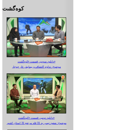
کوه‌گشت
دانلود سومین قسمت «کوه‌گشت»
موضوع: تداوم اکتشاف و پیمایش غار جوجار
دانلود دومین قسمت «کوه‌گشت»
موضوع: صعود تیمی به 31 قله مرتفع 31 استان کشور