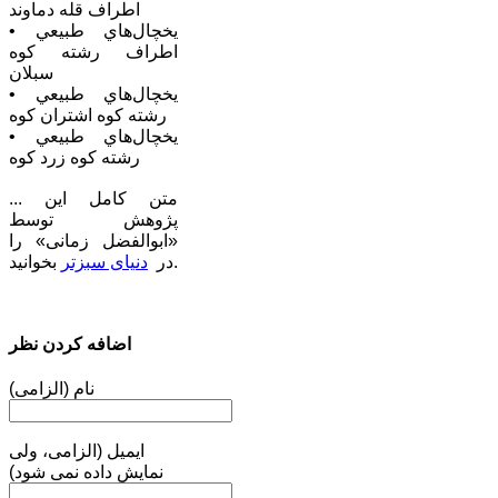
اطراف قله دماوند
• يخچال‌هاي طبيعي
اطراف رشته کوه
سبلان
• يخچال‌هاي طبيعي
رشته كوه اشتران كوه
• يخچال‌هاي طبيعي
رشته كوه زرد كوه
... متن کامل این
پژوهش توسط
«ابوالفضل زمانی»‌ را
بخوانید.
در
دنیای سبز‌تر
اضافه کردن نظر
نام (الزامی)
ایمیل (الزامی، ولی
نمایش داده نمی شود)