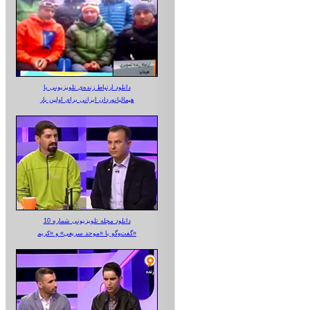
دانلود ارتباط زنده‌ی تلویزیونی‌ با
هیمالیانوردان ایرانی برای اولین بار
دانلود مجله تلویزیونی شماره 10
گفت‌وگو با «موحد سریعی» و «کریم»