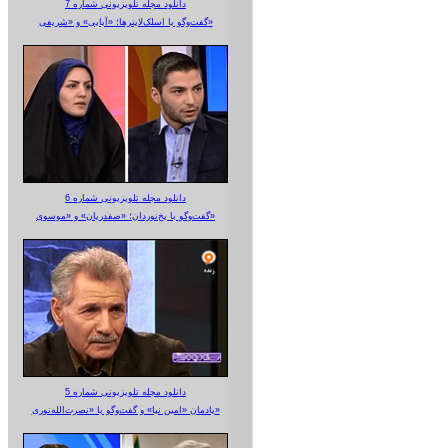
دانلود مجله تلویزیونی شماره 7
گفت‌وگو با اسلک‌لاینرها؛ «آبایی» و «شریفی»
دانلود مجله تلویزیونی شماره 6
گفت‌وگو با یخ‌نوردان؛ «صفدریان» و «موسوی»
دانلود مجله تلویزیونی شماره 5
یادمان «امین نیا» و گفت‌وگو با «نصرت‌الله‌نوری»