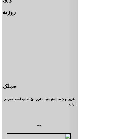
روزنه
جملک
مغرور بودن به دانش خود، بدترين نوع ناداني است. «جرجي
تايلر»
***