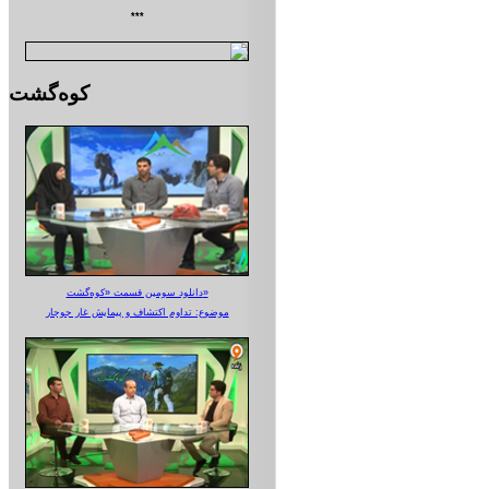
***
کوه‌گشت
دانلود سومین قسمت «کوه‌گشت»
موضوع: تداوم اکتشاف و پیمایش غار جوجار