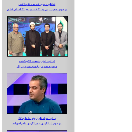
دانلود دومین قسمت «کوه‌گشت»
موضوع: صعود تیمی به 31 قله مرتفع 31 استان کشور
دانلود اولین قسمت «کوه‌گشت»
موضوع:نصب بیرق‌های عشق و ایثار
دانلود مجله تلویزیونی شماره 32
موضوع:ایرانگردی و جهانگردی ماجراجویانه