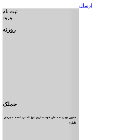
ارسال
ثبت نام
ورود
روزنه
جملک
مغرور بودن به دانش خود، بدترين نوع ناداني است. «جرجي
تايلر»