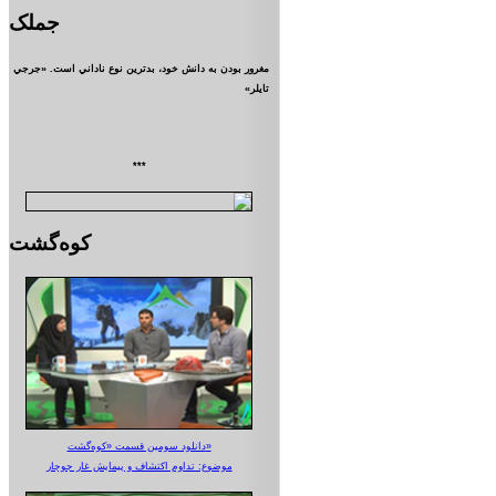
جملک
مغرور بودن به دانش خود، بدترين نوع ناداني است. «جرجي
تايلر»
***
کوه‌گشت
دانلود سومین قسمت «کوه‌گشت»
موضوع: تداوم اکتشاف و پیمایش غار جوجار