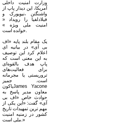
وزارت امنیت داخلی
آمریکا، این دیدار پاپ از
واشنگتن ،‌نیویورک و
فیلادلفیا را رویداد «
امنیت ملی ویژه »
خوانده است.
یک مقام بلند پایه «اف
بی آی» در بیانیه ای
اعلام کرد این توصیف
به این معنی است که
پاپ هدف بالقوه‌ای
برای فعالیت‌های
تروریستی یا مجرمانه
است. جمیز
یاکونJames Yacone
معاون مدیر پاسخ به
حوادث خاص «اف بی
آی» گفت: «این یکی از
مهم ترین تمهیدات تاریخ
کشور در زمنیه امنیت
ملی است.»