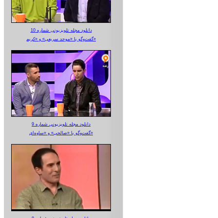
دانلود مجله تلویزیونی شماره 10
گفت‌وگو با «موحد سریعی» و «کریم»
دانلود مجله تلویزیونی شماره 9
گفت‌وگو با «صالحی» و «ساوه‌ای»