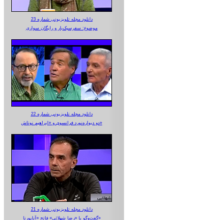
دانلود مجله تلویزیونی شماره 23
موضوع: سفرسبک‌بار و رایگان سواری
دانلود مجله تلویزیونی شماره 22
دو دیواره‌نورد فرانسوی و «ابراهیم نوتاش»
دانلود مجله تلویزیونی شماره 21
گفت‌وگو با «رضا شهلائی» فاتح «آناپورنا»