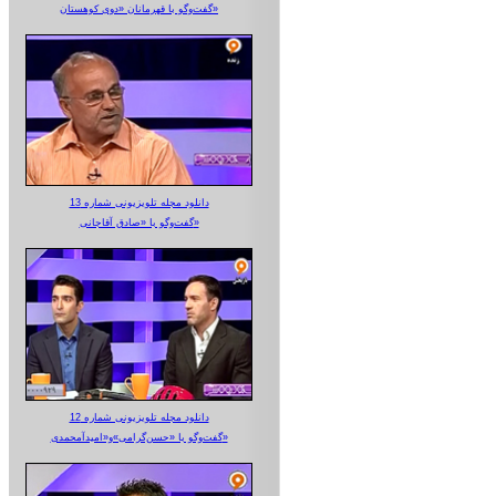
گفت‌وگو با قهرمانان «دوی کوهستان»
دانلود مجله تلویزیونی شماره 13
گفت‌وگو با «صادق آقاجانی»
دانلود مجله تلویزیونی شماره 12
گفت‌وگو با «حسن‌گرامی»و«امیدآمحمدی»