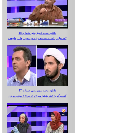
دانلود مجله تلویزیونی شماره 18
گفت‌وگو با استاد «سخت‌باز» در مورد بقا در طبیعت
دانلود مجله تلویزیونی شماره 17
گفت‌وگو با «شریفیان مهر»‌و «دلنوا» / مهتاب‌نوردی