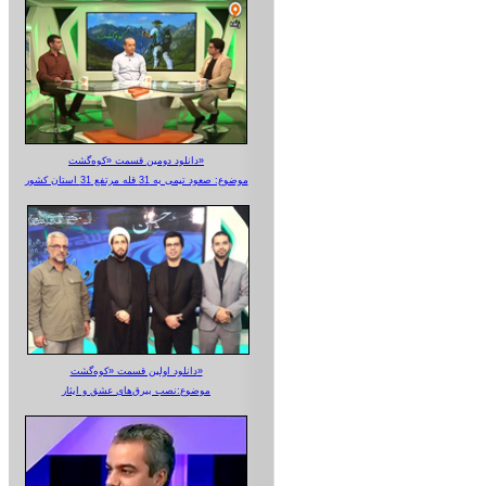
دانلود دومین قسمت «کوه‌گشت»
موضوع: صعود تیمی به 31 قله مرتفع 31 استان کشور
دانلود اولین قسمت «کوه‌گشت»
موضوع:نصب بیرق‌های عشق و ایثار