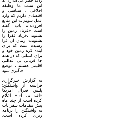
را به خطر می اندازد. به
این سبب ما وظیفه
اخلاقی ، سیاسی و
اقتصادی داریم که وارد
عمل شویم .» این منابع
افزودند:« پاپ گفته
است «فریاد زمین را
بشنوید ،‌فریاد فقرا را
بشنوید». زمان آن فرا
رسیده است که برای
آینده کره زمین خود و
برای کسانی که در همه
جا قربانی بی عدالتی
اقلیمی هستند ،‌ موضع
گیری شود.»
به گزارش خبرگزاری
فرانسه از واشنگتن:
پلیس فدرال آمریکا
«اف بی آی» اعلام
کرده است از چند ماه
پیش مقدمات سفر پاپ
به واشنگتن را برنامه
ریزی کرده است.