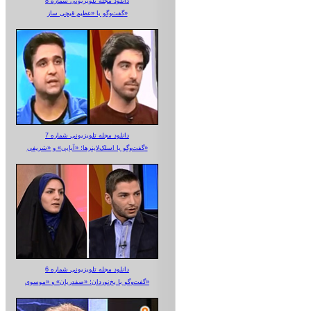
دانلود مجله تلویزیونی شماره 8
گفت‌وگو با «عظیم قیچی ساز»
دانلود مجله تلویزیونی شماره 7
گفت‌وگو با اسلک‌لاینرها؛ «آبایی» و «شریفی»
دانلود مجله تلویزیونی شماره 6
گفت‌وگو با یخ‌نوردان؛ «صفدریان» و «موسوی»