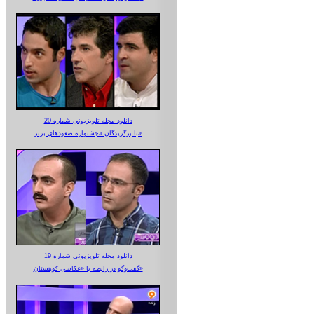
دانلود مجله تلویزیونی شماره 20
با برگزیدگان «جشنواره صعودهای برتر»
دانلود مجله تلویزیونی شماره 19
گفت‌وگو در رابطه با «عکاسی کوهستان»