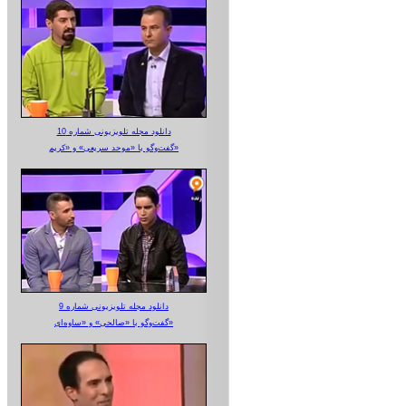
دانلود مجله تلویزیونی شماره 10
گفت‌وگو با «موحد سریعی» و «کریم»
دانلود مجله تلویزیونی شماره 9
گفت‌وگو با «صالحی» و «ساوه‌ای»