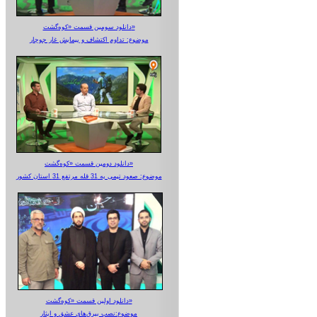
دانلود سومین قسمت «کوه‌گشت»
موضوع: تداوم اکتشاف و پیمایش غار جوجار
دانلود دومین قسمت «کوه‌گشت»
موضوع: صعود تیمی به 31 قله مرتفع 31 استان کشور
دانلود اولین قسمت «کوه‌گشت»
موضوع:نصب بیرق‌های عشق و ایثار