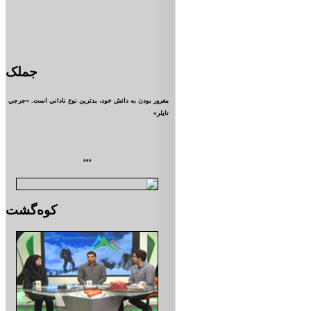
جملک
مغرور بودن به دانش خود، بدترين نوع ناداني است. «جرجي
تايلر»
***
کوه‌گشت