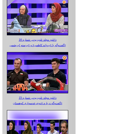
دانلود مجله تلویزیونی شماره 16
گفت‌وگو با «پروانه کاظمی» و «پرستو‌ ابریشمی»
دانلود مجله تلویزیونی شماره 15
گفت‌وگو درباره «دوچرخه‌سواری کوهستان»