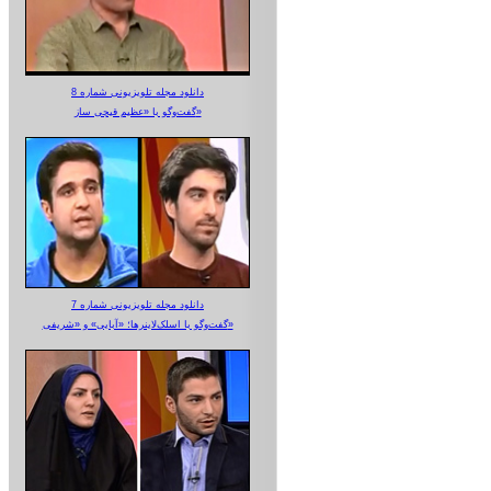
دانلود مجله تلویزیونی شماره 8
گفت‌وگو با «عظیم قیچی ساز»
دانلود مجله تلویزیونی شماره 7
گفت‌وگو با اسلک‌لاینرها؛ «آبایی» و «شریفی»