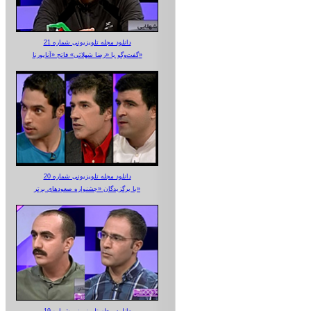
دانلود مجله تلویزیونی شماره 21
گفت‌وگو با «رضا شهلائی» فاتح «آناپورنا»
دانلود مجله تلویزیونی شماره 20
با برگزیدگان «جشنواره صعودهای برتر»