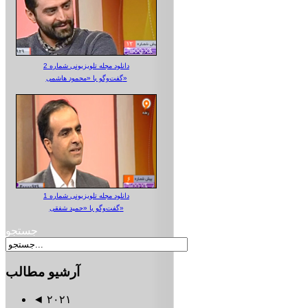
دانلود مجله تلویزیونی شماره 2
گفت‌وگو با «محمود هاشمی»
دانلود مجله تلویزیونی شماره 1
گفت‌وگو با «حمید شفقی»
جستجو
آرشیو
مطالب
◄
۲۰۲۱