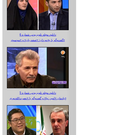
دانلود مجله تلویزیونی شماره 6
گفت‌وگو با یخ‌نوردان؛ «صفدریان» و «موسوی»
دانلود مجله تلویزیونی شماره 5
یادمان «امین نیا» و گفت‌وگو با «نصرت‌الله‌نوری»