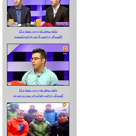
دانلود مجله تلویزیونی شماره 12
گفت‌وگو با «حسن‌گرامی»و«امیدآمحمدی»
دانلود مجله تلویزیونی شماره 11
گفت‌وگو با «امیرجلوانی»در مورد دره‌نوردی