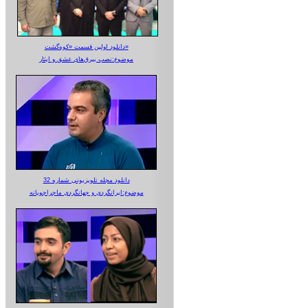
دانلود اولین قسمت «کوه‌گشت»
موضوع:نصب بیرق‌های عشق و ایثار
دانلود مجله تلویزیونی شماره 32
موضوع:ایرانگردی و جهانگردی ماجراجویانه