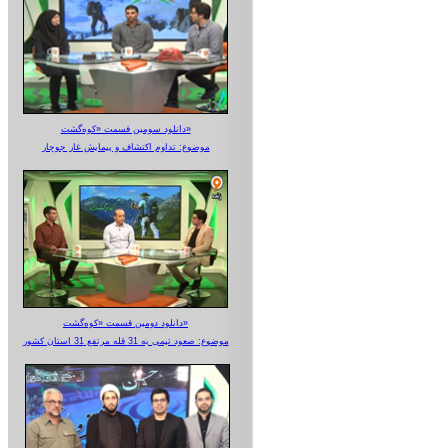
دانلود سومین قسمت «کوه‌گشت»
موضوع: تداوم اکتشاف و پیمایش غار جوجار
دانلود دومین قسمت «کوه‌گشت»
موضوع: صعود تیمی به 31 قله مرتفع 31 استان کشور