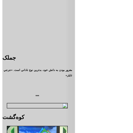
جملک
مغرور بودن به دانش خود، بدترين نوع ناداني است. «جرجي
تايلر»
***
کوه‌گشت