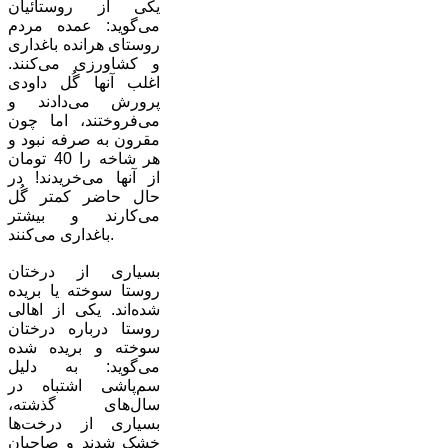
یکی از روستائیان
می‌گوید:‌ عمده مردم
روستای هرانده باغداری
و کشاورزی می‌کنند.
اغلب آنها گُل داودی
پرورش می‌دادند و
می‌فروختند، اما چون
مقرون به صرفه نبود و
هر شاخه را 40 تومان
از آنها می‌خریدند! در
حال حاضر کمتر گُل
می‌کارند و بیشتر
باغداری می‌کنند.
بسیاری از درختان
روستا سوخته یا بریده
شده‌اند. یکی از اهالی
روستا درباره درختان
سوخته و بریده شده
می‌گوید:‌ به دلیل
سم‌پاشی اشتباه در
سال‌های گذشته،
بسیاری از درخت‌ها
خشک شدند و صاحبان