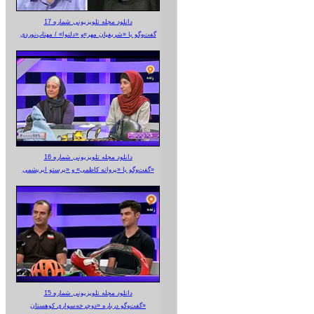
دانلود مجله تلویزیونی شماره 17
گفت‌وگو با «شریفیان مهر»‌و «دلنوا» / مهتاب‌نوردی
دانلود مجله تلویزیونی شماره 16
گفت‌وگو با «پروانه کاظمی» و «پرستو‌ ابریشمی»
دانلود مجله تلویزیونی شماره 15
گفت‌وگو درباره «دوچرخه‌سواری کوهستان»