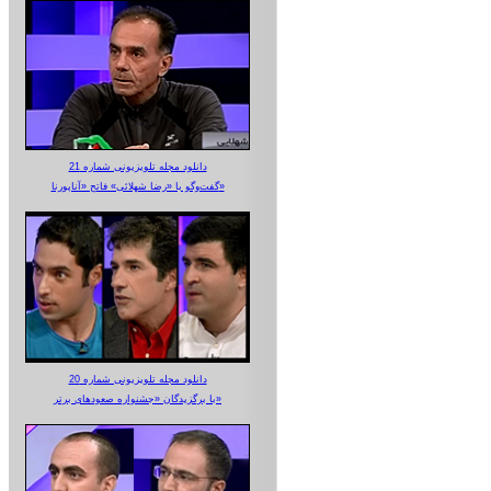
دانلود مجله تلویزیونی شماره 21
گفت‌وگو با «رضا شهلائی» فاتح «آناپورنا»
دانلود مجله تلویزیونی شماره 20
با برگزیدگان «جشنواره صعودهای برتر»