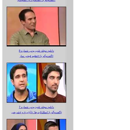
دانلود مجله تلویزیونی شماره 8
گفت‌وگو با «عظیم قیچی ساز»
دانلود مجله تلویزیونی شماره 7
گفت‌وگو با اسلک‌لاینرها؛ «آبایی» و «شریفی»