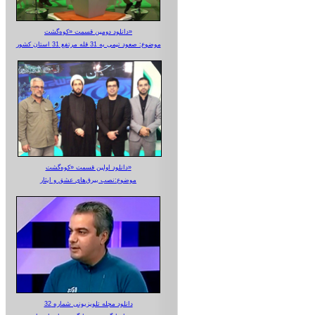
دانلود دومین قسمت «کوه‌گشت»
موضوع: صعود تیمی به 31 قله مرتفع 31 استان کشور
دانلود اولین قسمت «کوه‌گشت»
موضوع:نصب بیرق‌های عشق و ایثار
دانلود مجله تلویزیونی شماره 32