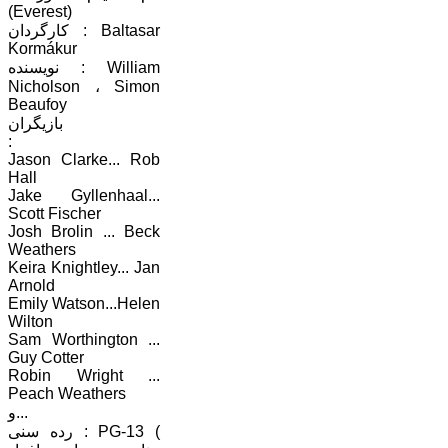
(Everest)
کارگردان : Baltasar
Kormákur
نویسنده : William
Nicholson ، Simon
Beaufoy
بازیگران
:
Jason Clarke... Rob
Hall
Jake Gyllenhaal...
Scott Fischer
Josh Brolin ... Beck
Weathers
Keira Knightley... Jan
Arnold
Emily Watson...Helen
Wilton
Sam Worthington ...
Guy Cotter
Robin Wright ...
Peach Weathers
و...
رده سنی : PG-13 (