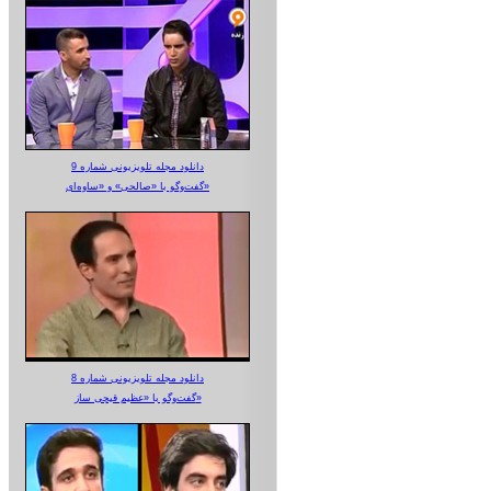
دانلود مجله تلویزیونی شماره 9
گفت‌وگو با «صالحی» و «ساوه‌ای»
دانلود مجله تلویزیونی شماره 8
گفت‌وگو با «عظیم قیچی ساز»