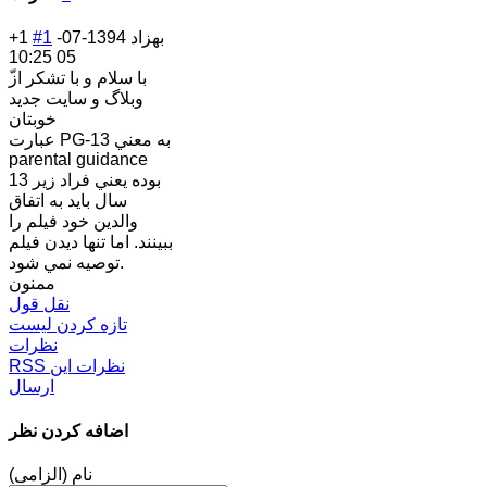
بهزاد
1394-07-
#1
+1
05 10:25
وبلاگ و سايت جديد
خوبتان
عبارت PG-13 به معني
parental guidance
بوده يعني فراد زير 13
سال بايد به اتفاق
والدين خود فيلم را
ببينند. اما تنها ديدن فيلم
توصيه نمي شود.
ممنون
نقل قول
تازه کردن لیست
نظرات
RSS نظرات این
ارسال
اضافه کردن نظر
نام (الزامی)