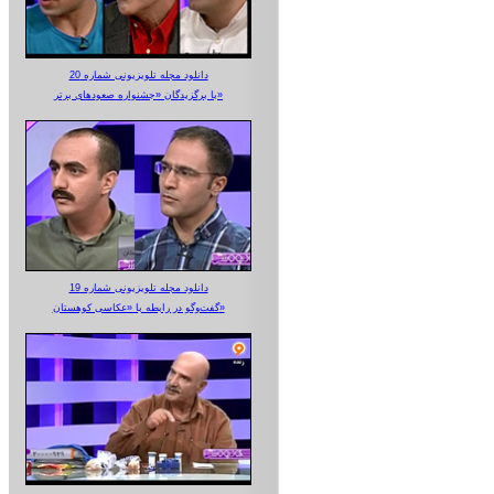
دانلود مجله تلویزیونی شماره 20
با برگزیدگان «جشنواره صعودهای برتر»
دانلود مجله تلویزیونی شماره 19
گفت‌وگو در رابطه با «عکاسی کوهستان»