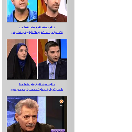
دانلود مجله تلویزیونی شماره 7
گفت‌وگو با اسلک‌لاینرها؛ «آبایی» و «شریفی»
دانلود مجله تلویزیونی شماره 6
گفت‌وگو با یخ‌نوردان؛ «صفدریان» و «موسوی»