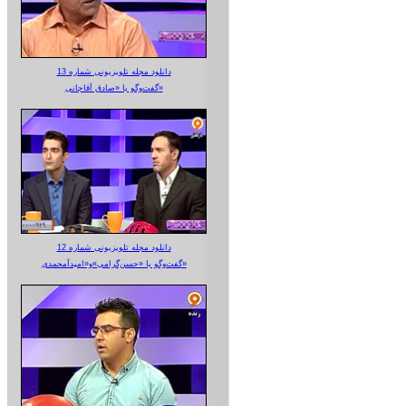
دانلود مجله تلویزیونی شماره 13
گفت‌وگو با «صادق آقاجانی»
دانلود مجله تلویزیونی شماره 12
گفت‌وگو با «حسن‌گرامی»و«امیدآمحمدی»