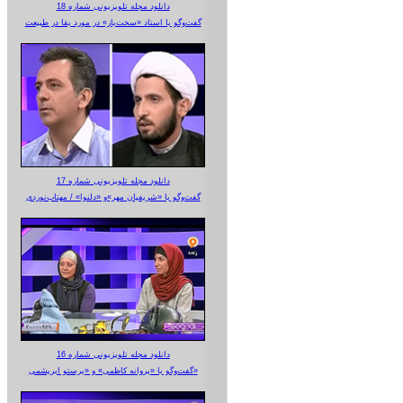
دانلود مجله تلویزیونی شماره 18
گفت‌وگو با استاد «سخت‌باز» در مورد بقا در طبیعت
دانلود مجله تلویزیونی شماره 17
گفت‌وگو با «شریفیان مهر»‌و «دلنوا» / مهتاب‌نوردی
دانلود مجله تلویزیونی شماره 16
گفت‌وگو با «پروانه کاظمی» و «پرستو‌ ابریشمی»