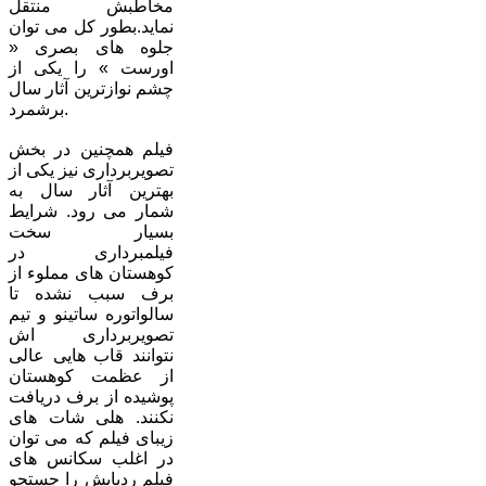
مخاطبش منتقل
نماید.بطور کل می توان
جلوه های بصری «
اورست » را یکی از
چشم نوازترین آثار سال
برشمرد.
فیلم همچنین در بخش
تصویربرداری نیز یکی از
بهترین آثار سال به
شمار می رود. شرایط
بسیار سخت
فیلمبرداری در
کوهستان های مملوء از
برف سبب نشده تا
سالواتوره ساتینو و تیم
تصویربرداری اش
نتوانند قاب هایی عالی
از عظمت کوهستان
پوشیده از برف دریافت
نکنند. هلی شات های
زیبای فیلم که می توان
در اغلب سکانس های
فیلم ردپایش را جستجو