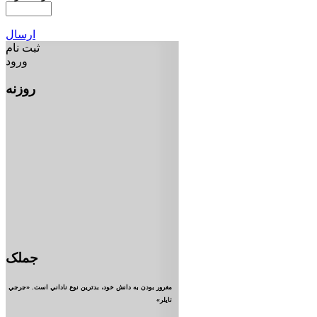
ارسال
ثبت نام
ورود
روزنه
جملک
مغرور بودن به دانش خود، بدترين نوع ناداني است. «جرجي
تايلر»