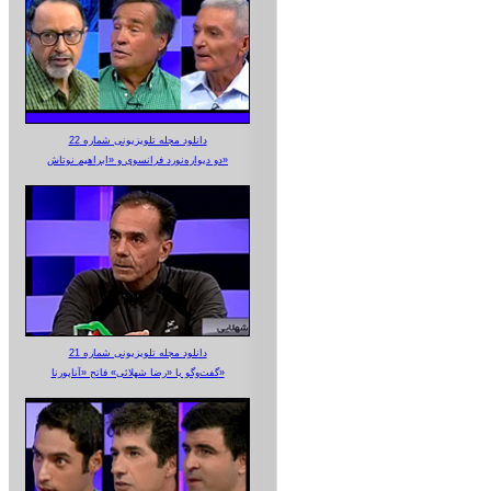
دانلود مجله تلویزیونی شماره 22
دو دیواره‌نورد فرانسوی و «ابراهیم نوتاش»
دانلود مجله تلویزیونی شماره 21
گفت‌وگو با «رضا شهلائی» فاتح «آناپورنا»