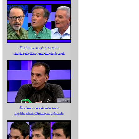
دانلود مجله تلویزیونی شماره 22
دو دیواره‌نورد فرانسوی و «ابراهیم نوتاش»
دانلود مجله تلویزیونی شماره 21
گفت‌وگو با «رضا شهلائی» فاتح «آناپورنا»