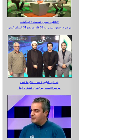
دانلود دومین قسمت «کوه‌گشت»
موضوع: صعود تیمی به 31 قله مرتفع 31 استان کشور
دانلود اولین قسمت «کوه‌گشت»
موضوع:نصب بیرق‌های عشق و ایثار