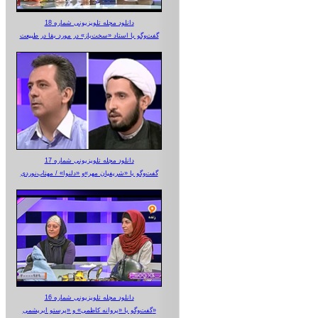
دانلود مجله تلویزیونی شماره 18
گفت‌وگو با استاد «سخت‌باز» در مورد بقا در طبیعت
دانلود مجله تلویزیونی شماره 17
گفت‌وگو با «شریفیان مهر»‌و «دلنوا» / مهتاب‌نوردی
دانلود مجله تلویزیونی شماره 16
گفت‌وگو با «پروانه کاظمی» و «پرستو‌ ابریشمی»