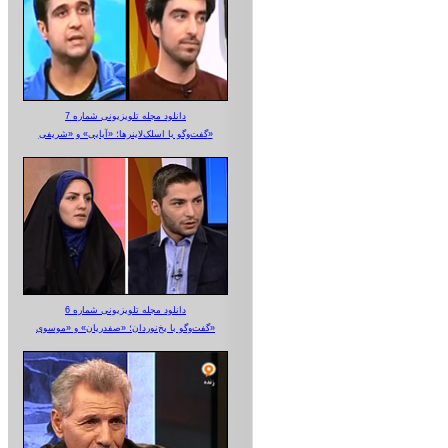
دانلود مجله تلویزیونی شماره 7
گفت‌وگو با اسلک‌لاینرها؛ «آبایی» و «شریفی»
دانلود مجله تلویزیونی شماره 6
گفت‌وگو با یخ‌نوردان؛ «صفدریان» و «موسوی»