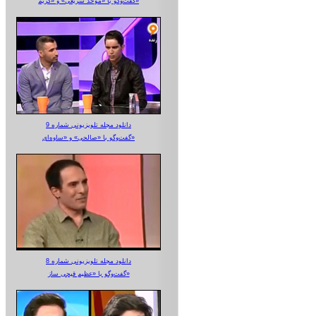
گفت‌وگو با «موحد سریعی» و «کریم»
دانلود مجله تلویزیونی شماره 9
گفت‌وگو با «صالحی» و «ساوه‌ای»
دانلود مجله تلویزیونی شماره 8
گفت‌وگو با «عظیم قیچی ساز»