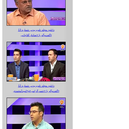
دانلود مجله تلویزیونی شماره 13
گفت‌وگو با «صادق آقاجانی»
دانلود مجله تلویزیونی شماره 12
گفت‌وگو با «حسن‌گرامی»و«امیدآمحمدی»