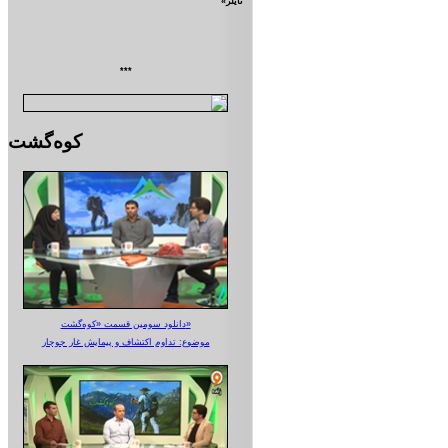
تايلر»
***
کوه‌گشت
دانلود سومین قسمت «کوه‌گشت»
موضوع: تداوم اکتشاف و پیمایش غار جوجار