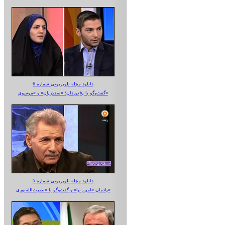
دانلود مجله تلویزیونی شماره 6
گفت‌وگو با یخ‌نوردان؛ «صفدریان» و «موسوی»
دانلود مجله تلویزیونی شماره 5
یادمان «امین نیا» و گفت‌وگو با «نصرت‌الله‌نوری»