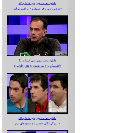
دانلود مجله تلویزیونی شماره 22
دو دیواره‌نورد فرانسوی و «ابراهیم نوتاش»
دانلود مجله تلویزیونی شماره 21
گفت‌وگو با «رضا شهلائی» فاتح «آناپورنا»
دانلود مجله تلویزیونی شماره 20
با برگزیدگان «جشنواره صعودهای برتر»