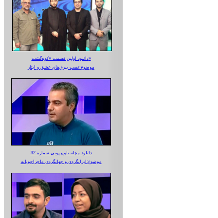
دانلود اولین قسمت «کوه‌گشت»
موضوع:نصب بیرق‌های عشق و ایثار
دانلود مجله تلویزیونی شماره 32
موضوع:ایرانگردی و جهانگردی ماجراجویانه