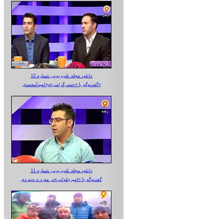
دانلود مجله تلویزیونی شماره 12
گفت‌وگو با «حسن‌گرامی»و«امیدآمحمدی»
دانلود مجله تلویزیونی شماره 11
گفت‌وگو با «امیرجلوانی»در مورد دره‌نوردی