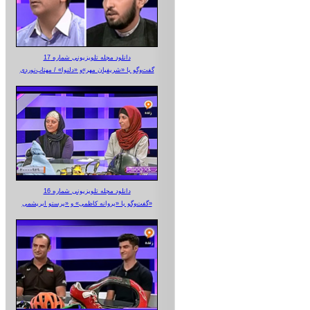
دانلود مجله تلویزیونی شماره 17
گفت‌وگو با «شریفیان مهر»‌و «دلنوا» / مهتاب‌نوردی
دانلود مجله تلویزیونی شماره 16
گفت‌وگو با «پروانه کاظمی» و «پرستو‌ ابریشمی»