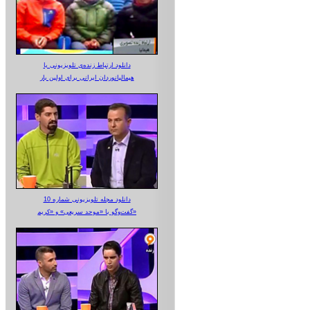
دانلود ارتباط زنده‌ی تلویزیونی‌ با
هیمالیانوردان ایرانی برای اولین بار
دانلود مجله تلویزیونی شماره 10
گفت‌وگو با «موحد سریعی» و «کریم»