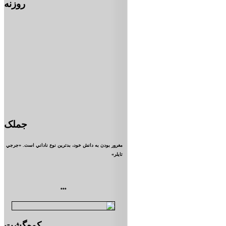
روزنه
جملک
مغرور بودن به دانش خود، بدترين نوع ناداني است. «جرجي
تايلر»
***
کوه‌گشت