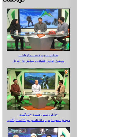
دانلود سومین قسمت «کوه‌گشت»
موضوع: تداوم اکتشاف و پیمایش غار جوجار
دانلود دومین قسمت «کوه‌گشت»
موضوع: صعود تیمی به 31 قله مرتفع 31 استان کشور