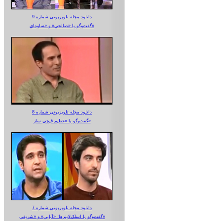
دانلود مجله تلویزیونی شماره 9
گفت‌وگو با «صالحی» و «ساوه‌ای»
دانلود مجله تلویزیونی شماره 8
گفت‌وگو با «عظیم قیچی ساز»
دانلود مجله تلویزیونی شماره 7
گفت‌وگو با اسلک‌لاینرها؛ «آبایی» و «شریفی»