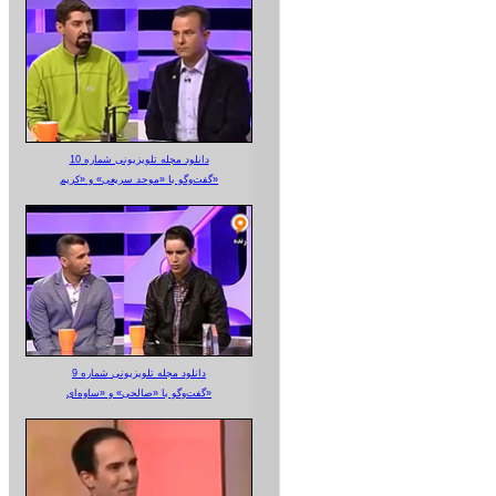
دانلود مجله تلویزیونی شماره 10
گفت‌وگو با «موحد سریعی» و «کریم»
دانلود مجله تلویزیونی شماره 9
گفت‌وگو با «صالحی» و «ساوه‌ای»