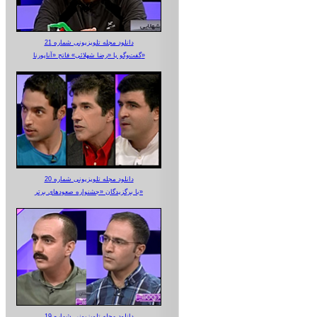
دانلود مجله تلویزیونی شماره 21
گفت‌وگو با «رضا شهلائی» فاتح «آناپورنا»
دانلود مجله تلویزیونی شماره 20
با برگزیدگان «جشنواره صعودهای برتر»
دانلود مجله تلویزیونی شماره 19