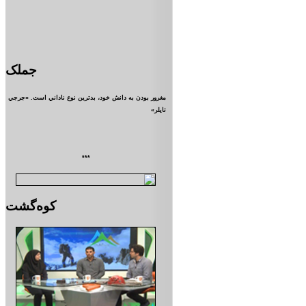
جملک
مغرور بودن به دانش خود، بدترين نوع ناداني است. «جرجي
تايلر»
***
کوه‌گشت