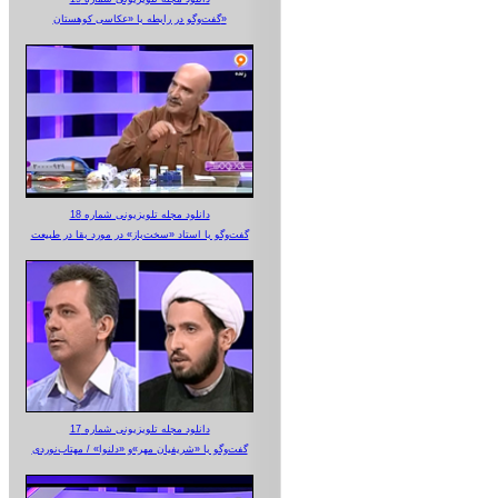
گفت‌وگو در رابطه با «عکاسی کوهستان»
دانلود مجله تلویزیونی شماره 18
گفت‌وگو با استاد «سخت‌باز» در مورد بقا در طبیعت
دانلود مجله تلویزیونی شماره 17
گفت‌وگو با «شریفیان مهر»‌و «دلنوا» / مهتاب‌نوردی