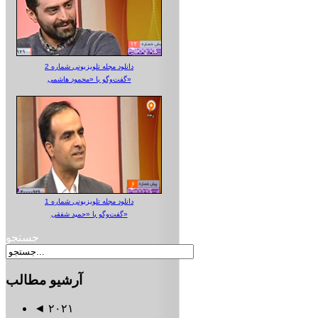
دانلود مجله تلویزیونی شماره 2
گفت‌وگو با «محمود هاشمی»
دانلود مجله تلویزیونی شماره 1
گفت‌وگو با «حمید شفقی»
جستجو
آرشیو
مطالب
◄
۲۰۲۱