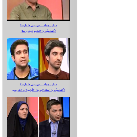
دانلود مجله تلویزیونی شماره 8
گفت‌وگو با «عظیم قیچی ساز»
دانلود مجله تلویزیونی شماره 7
گفت‌وگو با اسلک‌لاینرها؛ «آبایی» و «شریفی»