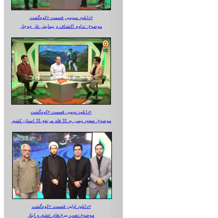
دانلود سومین قسمت «کوه‌گشت»
موضوع: تداوم اکتشاف و پیمایش غار جوجار
دانلود دومین قسمت «کوه‌گشت»
موضوع: صعود تیمی به 31 قله مرتفع 31 استان کشور
دانلود اولین قسمت «کوه‌گشت»
موضوع:نصب بیرق‌های عشق و ایثار