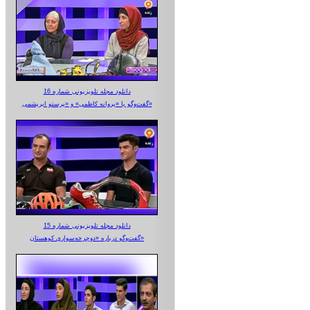
دانلود مجله تلویزیونی شماره 16
گفت‌وگو با «پروانه کاظمی» و «پرستو‌ ابریشمی»
دانلود مجله تلویزیونی شماره 15
گفت‌وگو درباره «دوچرخه‌سواری کوهستان»