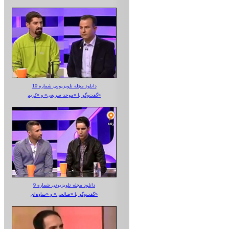
دانلود مجله تلویزیونی شماره 10
گفت‌وگو با «موحد سریعی» و «کریم»
دانلود مجله تلویزیونی شماره 9
گفت‌وگو با «صالحی» و «ساوه‌ای»