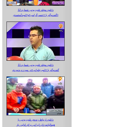
دانلود مجله تلویزیونی شماره 12
گفت‌وگو با «حسن‌گرامی»و«امیدآمحمدی»
دانلود مجله تلویزیونی شماره 11
گفت‌وگو با «امیرجلوانی»در مورد دره‌نوردی
دانلود ارتباط زنده‌ی تلویزیونی‌ با
هیمالیانوردان ایرانی برای اولین بار