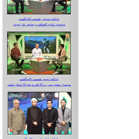
دانلود سومین قسمت «کوه‌گشت»
موضوع: تداوم اکتشاف و پیمایش غار جوجار
دانلود دومین قسمت «کوه‌گشت»
موضوع: صعود تیمی به 31 قله مرتفع 31 استان کشور