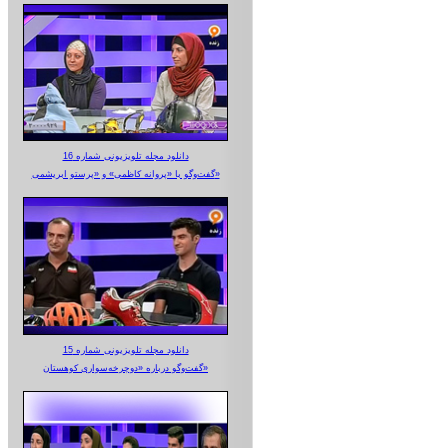
دانلود مجله تلویزیونی شماره 16
گفت‌وگو با «پروانه کاظمی» و «پرستو‌ ابریشمی»
دانلود مجله تلویزیونی شماره 15
گفت‌وگو درباره «دوچرخه‌سواری کوهستان»