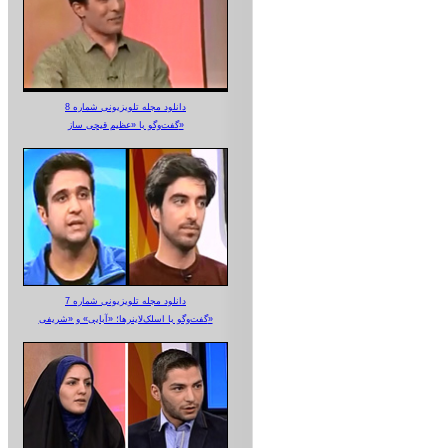
دانلود مجله تلویزیونی شماره 8
گفت‌وگو با «عظیم قیچی ساز»
دانلود مجله تلویزیونی شماره 7
گفت‌وگو با اسلک‌لاینرها؛ «آبایی» و «شریفی»