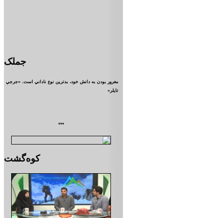
جملک
مغرور بودن به دانش خود، بدترين نوع ناداني است. «جرجي
تايلر»
***
کوه‌گشت