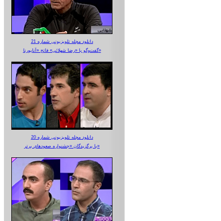
دانلود مجله تلویزیونی شماره 21
گفت‌وگو با «رضا شهلائی» فاتح «آناپورنا»
دانلود مجله تلویزیونی شماره 20
با برگزیدگان «جشنواره صعودهای برتر»