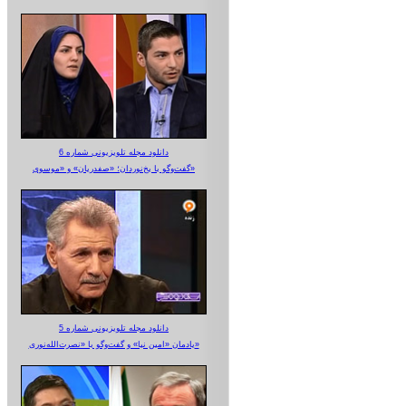
دانلود مجله تلویزیونی شماره 6
گفت‌وگو با یخ‌نوردان؛ «صفدریان» و «موسوی»
دانلود مجله تلویزیونی شماره 5
یادمان «امین نیا» و گفت‌وگو با «نصرت‌الله‌نوری»