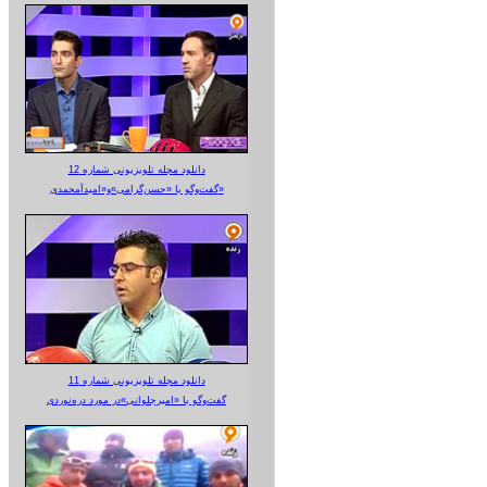
دانلود مجله تلویزیونی شماره 12
گفت‌وگو با «حسن‌گرامی»و«امیدآمحمدی»
دانلود مجله تلویزیونی شماره 11
گفت‌وگو با «امیرجلوانی»در مورد دره‌نوردی