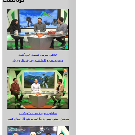
دانلود سومین قسمت «کوه‌گشت»
موضوع: تداوم اکتشاف و پیمایش غار جوجار
دانلود دومین قسمت «کوه‌گشت»
موضوع: صعود تیمی به 31 قله مرتفع 31 استان کشور