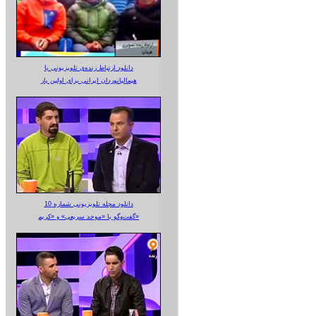
دانلود ارتباط زنده‌ی تلویزیونی‌ با
هیمالیانوردان ایرانی برای اولین بار
دانلود مجله تلویزیونی شماره 10
گفت‌وگو با «موحد سریعی» و «کریم»