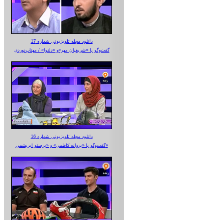
دانلود مجله تلویزیونی شماره 17
گفت‌وگو با «شریفیان مهر»‌و «دلنوا» / مهتاب‌نوردی
دانلود مجله تلویزیونی شماره 16
گفت‌وگو با «پروانه کاظمی» و «پرستو‌ ابریشمی»