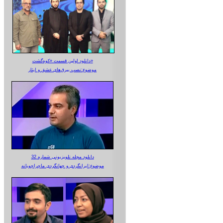
دانلود اولین قسمت «کوه‌گشت»
موضوع:نصب بیرق‌های عشق و ایثار
دانلود مجله تلویزیونی شماره 32
موضوع:ایرانگردی و جهانگردی ماجراجویانه