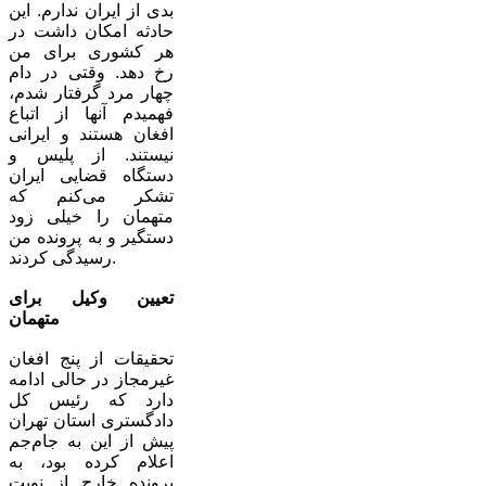
بدی از ایران ندارم. این
حادثه امکان داشت در
هر کشوری برای من
رخ دهد. وقتی در دام
چهار مرد گرفتار شدم،
فهمیدم آنها از اتباع
افغان هستند و ایرانی
نیستند. از پلیس و
دستگاه قضایی ایران
تشکر می‌کنم که
متهمان را خیلی زود
دستگیر و به پرونده من
رسیدگی کردند.
تعیین وکیل برای
متهمان
تحقیقات از پنج افغان
غیرمجاز در حالی ادامه
دارد که رئیس کل
دادگستری استان تهران
پیش از این به جام‌جم
اعلام کرده بود، به
پرونده خارج از نوبت