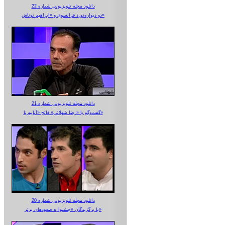
دانلود مجله تلویزیونی شماره 22
دو دیواره‌نورد فرانسوی و «ابراهیم نوتاش»
دانلود مجله تلویزیونی شماره 21
گفت‌وگو با «رضا شهلائی» فاتح «آناپورنا»
دانلود مجله تلویزیونی شماره 20
با برگزیدگان «جشنواره صعودهای برتر»