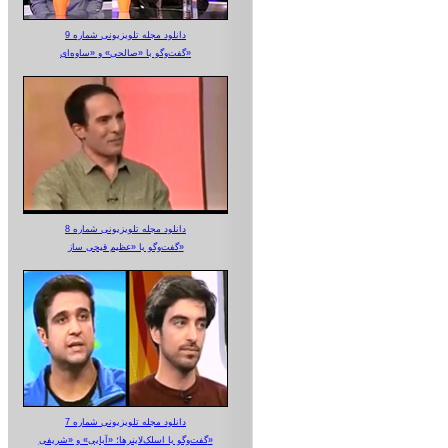
دانلود مجله تلویزیونی شماره 9
گفت‌وگو با «صالحی» و «ساوه‌ای»
دانلود مجله تلویزیونی شماره 8
گفت‌وگو با «عظیم قیچی ساز»
دانلود مجله تلویزیونی شماره 7
گفت‌وگو با اسلک‌لاینرها؛ «آبایی» و «شریفی»