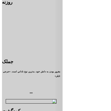
روزنه
جملک
مغرور بودن به دانش خود، بدترين نوع ناداني است. «جرجي
تايلر»
***
کوه‌گشت