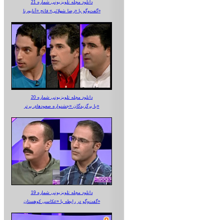
دانلود مجله تلویزیونی شماره 21
گفت‌وگو با «رضا شهلائی» فاتح «آناپورنا»
دانلود مجله تلویزیونی شماره 20
با برگزیدگان «جشنواره صعودهای برتر»
دانلود مجله تلویزیونی شماره 19
گفت‌وگو در رابطه با «عکاسی کوهستان»