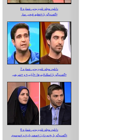
دانلود مجله تلویزیونی شماره 8
گفت‌وگو با «عظیم قیچی ساز»
دانلود مجله تلویزیونی شماره 7
گفت‌وگو با اسلک‌لاینرها؛ «آبایی» و «شریفی»
دانلود مجله تلویزیونی شماره 6
گفت‌وگو با یخ‌نوردان؛ «صفدریان» و «موسوی»