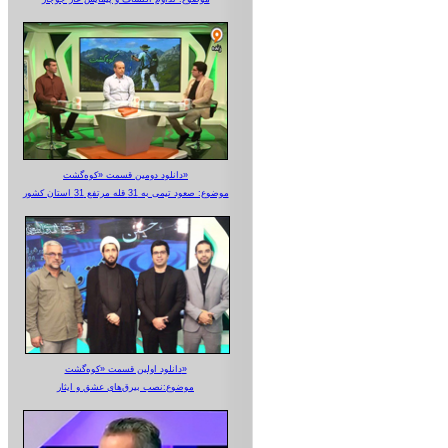
دانلود دومین قسمت «کوه‌گشت»
موضوع: صعود تیمی به 31 قله مرتفع 31 استان کشور
دانلود اولین قسمت «کوه‌گشت»
موضوع:نصب بیرق‌های عشق و ایثار