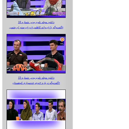
دانلود مجله تلویزیونی شماره 16
گفت‌وگو با «پروانه کاظمی» و «پرستو‌ ابریشمی»
دانلود مجله تلویزیونی شماره 15
گفت‌وگو درباره «دوچرخه‌سواری کوهستان»