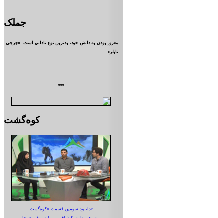
جملک
مغرور بودن به دانش خود، بدترين نوع ناداني است. «جرجي
تايلر»
***
کوه‌گشت
دانلود سومین قسمت «کوه‌گشت»
موضوع: تداوم اکتشاف و پیمایش غار جوجار