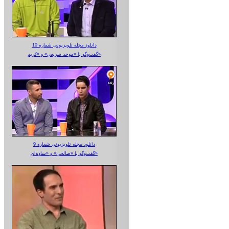
دانلود مجله تلویزیونی شماره 10
گفت‌وگو با «موحد سریعی» و «کریم»
دانلود مجله تلویزیونی شماره 9
گفت‌وگو با «صالحی» و «ساوه‌ای»