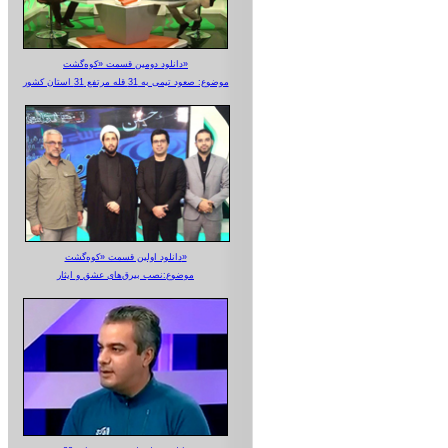
دانلود دومین قسمت «کوه‌گشت»
موضوع: صعود تیمی به 31 قله مرتفع 31 استان کشور
دانلود اولین قسمت «کوه‌گشت»
موضوع:نصب بیرق‌های عشق و ایثار