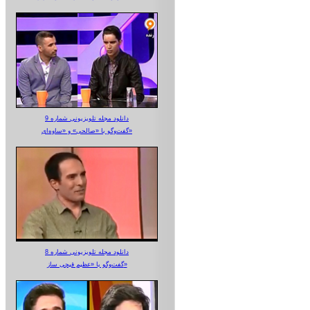
دانلود مجله تلویزیونی شماره 9
گفت‌وگو با «صالحی» و «ساوه‌ای»
دانلود مجله تلویزیونی شماره 8
گفت‌وگو با «عظیم قیچی ساز»