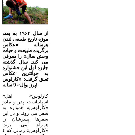
از سال ۱۹۶۴ به بعد،
موزه تاریخ طبیعی لندن
هرساله «عکاس
برگزیده طبیعت و حیات
وحش سال» را معرفی
می کند. سال گذشته
جایزه اول این جشنواره
به جوانترین عکاس
تعلق گرفت: «کارلوس
پرز نوال» 9 ساله!
«کارلوس» اهل
اسپانیاست. پدر و مادر
«کارلوس» همواره به
سفر می روند و در این
سفرها پسرشان را
همراه می برند.
«کارلوس» زمانی که ۴