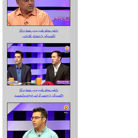
دانلود مجله تلویزیونی شماره 13
گفت‌وگو با «صادق آقاجانی»
دانلود مجله تلویزیونی شماره 12
گفت‌وگو با «حسن‌گرامی»و«امیدآمحمدی»