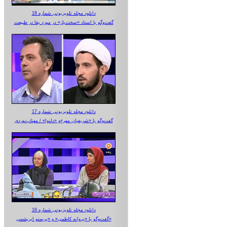
دانلود مجله تلویزیونی شماره 18
گفت‌وگو با استاد «سخت‌باز» در مورد بقا در طبیعت
دانلود مجله تلویزیونی شماره 17
گفت‌وگو با «شریفیان مهر»‌و «دلنوا» / مهتاب‌نوردی
دانلود مجله تلویزیونی شماره 16
گفت‌وگو با «پروانه کاظمی» و «پرستو‌ ابریشمی»