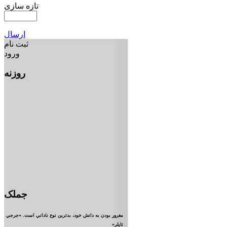
تازه سازی
ارسال
ثبت نام
ورود
روزنه
جملک
مغرور بودن به دانش خود، بدترين نوع ناداني است. «جرجي
تايلر»