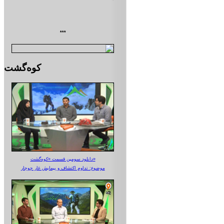
***
کوه‌گشت
دانلود سومین قسمت «کوه‌گشت»
موضوع: تداوم اکتشاف و پیمایش غار جوجار