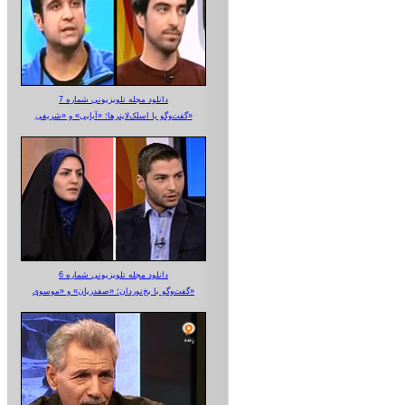
دانلود مجله تلویزیونی شماره 7
گفت‌وگو با اسلک‌لاینرها؛ «آبایی» و «شریفی»
دانلود مجله تلویزیونی شماره 6
گفت‌وگو با یخ‌نوردان؛ «صفدریان» و «موسوی»