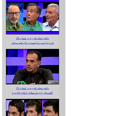
دانلود مجله تلویزیونی شماره 22
دو دیواره‌نورد فرانسوی و «ابراهیم نوتاش»
دانلود مجله تلویزیونی شماره 21
گفت‌وگو با «رضا شهلائی» فاتح «آناپورنا»