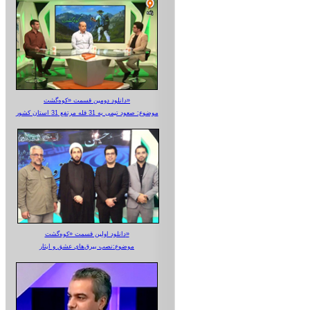
دانلود دومین قسمت «کوه‌گشت»
موضوع: صعود تیمی به 31 قله مرتفع 31 استان کشور
دانلود اولین قسمت «کوه‌گشت»
موضوع:نصب بیرق‌های عشق و ایثار