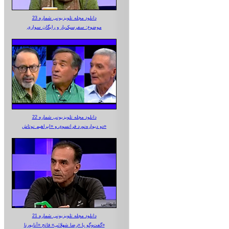
دانلود مجله تلویزیونی شماره 23
موضوع: سفرسبک‌بار و رایگان سواری
دانلود مجله تلویزیونی شماره 22
دو دیواره‌نورد فرانسوی و «ابراهیم نوتاش»
دانلود مجله تلویزیونی شماره 21
گفت‌وگو با «رضا شهلائی» فاتح «آناپورنا»