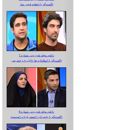
گفت‌وگو با «عظیم قیچی ساز»
دانلود مجله تلویزیونی شماره 7
گفت‌وگو با اسلک‌لاینرها؛ «آبایی» و «شریفی»
دانلود مجله تلویزیونی شماره 6
گفت‌وگو با یخ‌نوردان؛ «صفدریان» و «موسوی»