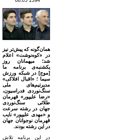
1394 08:05
همان‌گونه که پیش‌تر نیز
در «کوه‌نوشت» اعلام
شد؛ میهمانان روز
یکشنبه‌ی برنامه‌ ما
[موج] در شبکه ورزش
سیما ؛ «اقبال افلاکی»
مدیرتیم‌های ملی
سنگ‌نوردی فدراسیون،
«رضا علیپور» قهرمان
طلائی سنگ‌نوردی
جهان در رشته سرعت
و «مهدی علیپور» نایب
قهرمان نوجوانان جهان
در این رشته بودند.
در این برنامه تلاش