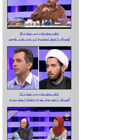
دانلود مجله تلویزیونی شماره 18
گفت‌وگو با استاد «سخت‌باز» در مورد بقا در طبیعت
دانلود مجله تلویزیونی شماره 17
گفت‌وگو با «شریفیان مهر»‌و «دلنوا» / مهتاب‌نوردی