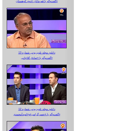
گفت‌وگو با قهرمانان «دوی کوهستان»
دانلود مجله تلویزیونی شماره 13
گفت‌وگو با «صادق آقاجانی»
دانلود مجله تلویزیونی شماره 12
گفت‌وگو با «حسن‌گرامی»و«امیدآمحمدی»