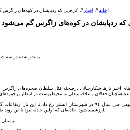
کَل‌هایی که ردپایشان در کوه‌های زاگرس گم می‌شود ! ... خاطره می‌شود !
خانه
//
اخبار
//
منتشر شده در سه شنبه, 05 آبان 1394 
های اخیر بارها شکارچیانی درصحنه قتل سلطان صخره‌های زاگرس دست
نخستین حادثه برای بز کوهی طی سال ۹۴ در شهرستان الشتر رخ داد تا این بار
ارزشمند شود، حادثه‌ای که اولین حادثه نبود تا این روند طی امسال استمرار داشته باشد.
لرستان م