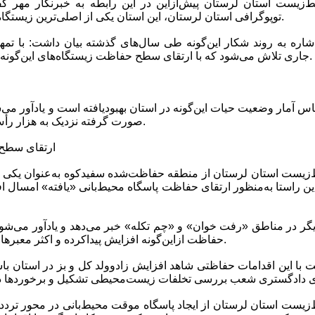
زیست استان لرستان پیش‌ازاین در این رابطه به خبرنگار مهر گفت
توپوگرافی استان لرستان، این استان یکی از اصلی‌ترین زیستگاه‌ها و پناهگاه‌های کل و بز است.
ا اشاره به روند شکار این‌گونه طی سال‌های گذشته بیان داشت: با ت
جاری تلاش می‌شود که با ارتقای سطح حفاظت زیستگاه‌های این‌گونه تخلفات به حداقل ممکن برسد.
س آمار وضعیت حیات این‌گونه در استان بهبودیافته است و یادآور م
صورت گرفته نزدیک به هزار رأس کل و بز در استان وجود دارد.
ارتقای سطح 
یست استان لرستان از منطقه حفاظت‌شده سفیدکوه به‌عنوان یکی از
 این راستا به‌منظور ارتقای حفاظت پاسگاه محیط‌بانی «یافته» امسال اف
دیگر در مناطق «رفت خوان» و «چم تکله» خبر می‌دهد و یادآور می‌شود: 
حفاظت ازاین‌گونه افزایش پیداکرده و اکثر معبرهای ورود متخلفان بسته می‌شود.
ت با این اقدامات حفاظتی شاهد افزایش زادوولد کل و بز در استان باش
یست استان لرستان از ایجاد پاسگاه موقت محیط‌بانی در محور تردد ش