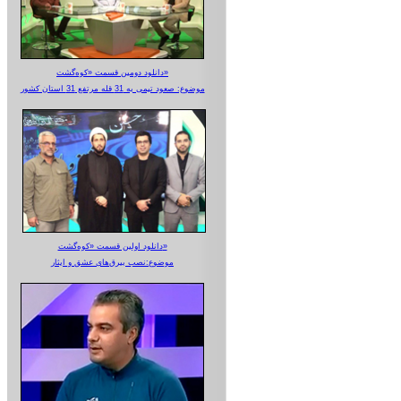
دانلود دومین قسمت «کوه‌گشت»
موضوع: صعود تیمی به 31 قله مرتفع 31 استان کشور
دانلود اولین قسمت «کوه‌گشت»
موضوع:نصب بیرق‌های عشق و ایثار