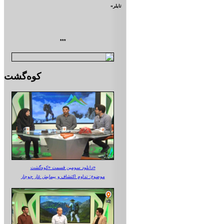
تايلر»
***
کوه‌گشت
دانلود سومین قسمت «کوه‌گشت»
موضوع: تداوم اکتشاف و پیمایش غار جوجار