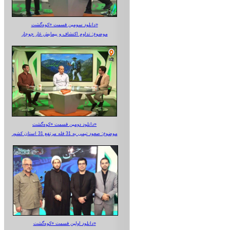
دانلود سومین قسمت «کوه‌گشت»
موضوع: تداوم اکتشاف و پیمایش غار جوجار
دانلود دومین قسمت «کوه‌گشت»
موضوع: صعود تیمی به 31 قله مرتفع 31 استان کشور
دانلود اولین قسمت «کوه‌گشت»