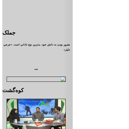
جملک
مغرور بودن به دانش خود، بدترين نوع ناداني است. «جرجي
تايلر»
***
کوه‌گشت