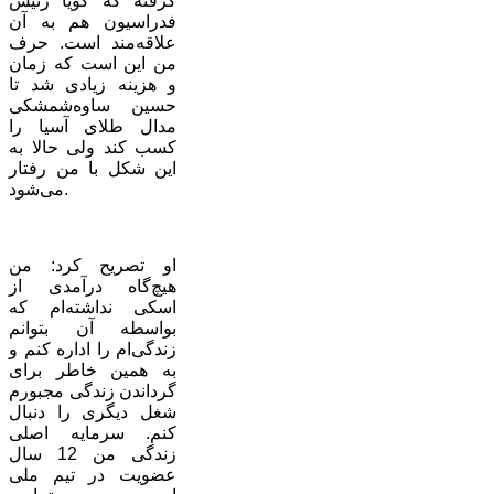
گرفته که گویا رئیس
فدراسیون هم به آن
علاقه‌مند است. حرف
من این است که زمان
و هزینه زیادی شد تا
حسین ساوه‌شمشکی
مدال طلای آسیا را
کسب کند ولی حالا به
این شکل با من رفتار
می‌شود.
او تصریح کرد: من
هیچ‌گاه درآمدی از
اسکی نداشته‌ام که
بواسطه آن بتوانم
زندگی‌ام را اداره کنم و
به همین خاطر برای
گرداندن زندگی مجبورم
شغل دیگری را دنبال
کنم. سرمایه اصلی
زندگی من 12 سال
عضویت در تیم ملی