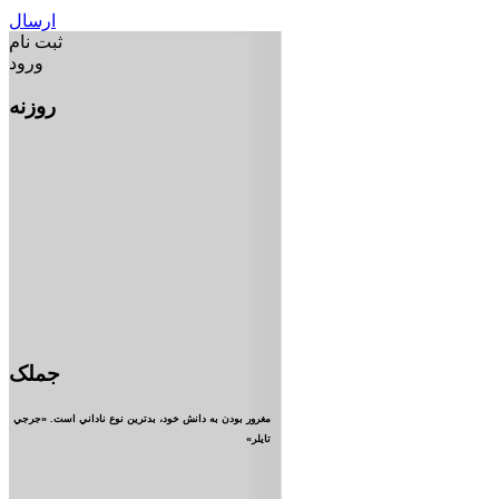
ارسال
ثبت نام
ورود
روزنه
جملک
مغرور بودن به دانش خود، بدترين نوع ناداني است. «جرجي
تايلر»