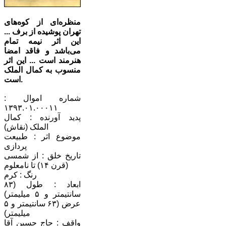
منظره‌ای از کوه‌های
تهران پوشیده از برف ...
این اثر نیمه تمام
می‌باشد و فاقد امضا
هنرمند است ... این اثر
منسوب به کمال الملک
است.
شماره اموال :
۱۳۹۳.۰۱.۰۰۰۱۱
پدید آورنده : کمال
الملک (نقاش)
موضوع اثر : طبیعت
پردازی
تاریخ خلق : از شمسی
(قرن ۱۴) تا نامعلوم
رنگ : کرم
ابعاد : طول (۸۳
سانتیمتر و ۵ میلیمتر)
عرض (۶۳ سانتیمتر و ۵
میلیمتر)
واقف : حاج حسین آقا