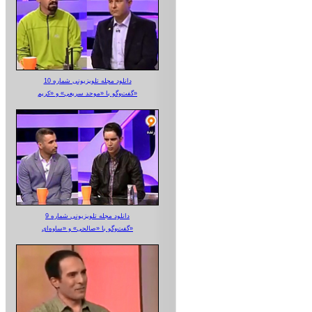
دانلود مجله تلویزیونی شماره 10
گفت‌وگو با «موحد سریعی» و «کریم»
دانلود مجله تلویزیونی شماره 9
گفت‌وگو با «صالحی» و «ساوه‌ای»