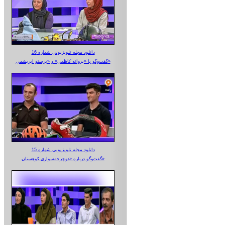
دانلود مجله تلویزیونی شماره 16
گفت‌وگو با «پروانه کاظمی» و «پرستو‌ ابریشمی»
دانلود مجله تلویزیونی شماره 15
گفت‌وگو درباره «دوچرخه‌سواری کوهستان»