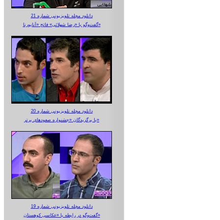
دانلود مجله تلویزیونی شماره 21
گفت‌وگو با «رضا شهلائی» فاتح «آناپورنا»
دانلود مجله تلویزیونی شماره 20
با برگزیدگان «جشنواره صعودهای برتر»
دانلود مجله تلویزیونی شماره 19
گفت‌وگو در رابطه با «عکاسی کوهستان»