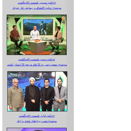
دانلود سومین قسمت «کوه‌گشت»
موضوع: تداوم اکتشاف و پیمایش غار جوجار
دانلود دومین قسمت «کوه‌گشت»
موضوع: صعود تیمی به 31 قله مرتفع 31 استان کشور
دانلود اولین قسمت «کوه‌گشت»
موضوع:نصب بیرق‌های عشق و ایثار