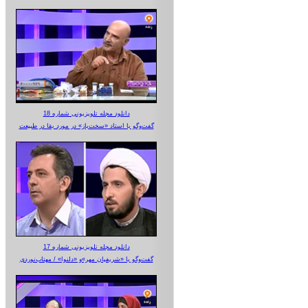
دانلود مجله تلویزیونی شماره 18
گفت‌وگو با استاد «سخت‌باز» در مورد بقا در طبیعت
دانلود مجله تلویزیونی شماره 17
گفت‌وگو با «شریفیان مهر»‌و «دلنوا» / مهتاب‌نوردی