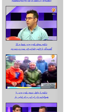
گفت‌وگو با «حسن‌گرامی»و«امیدآمحمدی»
دانلود مجله تلویزیونی شماره 11
گفت‌وگو با «امیرجلوانی»در مورد دره‌نوردی
دانلود ارتباط زنده‌ی تلویزیونی‌ با
هیمالیانوردان ایرانی برای اولین بار