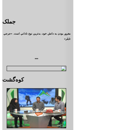
جملک
مغرور بودن به دانش خود، بدترين نوع ناداني است. «جرجي
تايلر»
***
کوه‌گشت