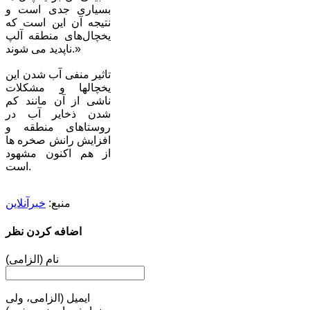
بسیاری جدی است و
نتیجه آن این است که
یخچال‌های منطقه آلپ
ناپدید می شوند.»
تاثیر منفی آب شدن این
یخچالها و مشکلات
ناشی از آن مانند کم
شدن ذخایر آب در
روستاهای منطقه و
افزایش رانش صخره ها
از هم اکنون مشهود
است.
منبع:
خبرآنلاین
اضافه کردن نظر
نام (الزامی)
ایمیل (الزامی، ولی