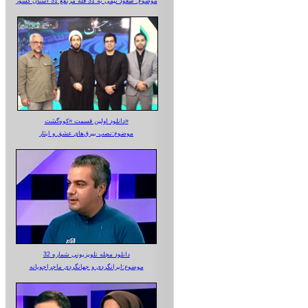
موضوع: صعود تیمی به 31 قله مرتفع 31 استان کشور
دانلود اولین قسمت «کوه‌گشت»
موضوع:نصب بیرق‌های عشق و ایثار
دانلود مجله تلویزیونی شماره 32
موضوع:ایرانگردی و جهانگردی ماجراجویانه