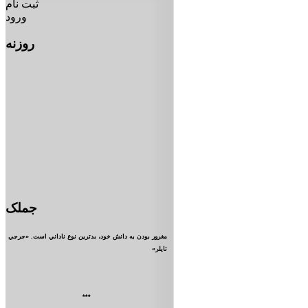
ثبت نام
ورود
روزنه
جملک
مغرور بودن به دانش خود، بدترين نوع ناداني است. «جرجي
تايلر»
***