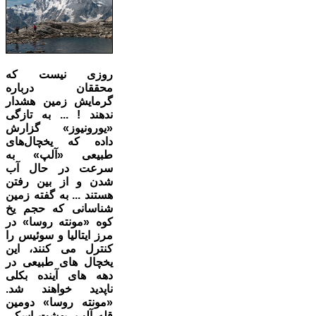
روزی نیست که
محققان درباره
گرمایش زمین هشدار
ندهند ! ... به تازگی
«یورونیوز» گزارش
داده که یخچال‌های
طبیعی «آلپ» به
سرعت در حال آب
شدن و از بین رفتن
هستند ...
به گفته زمین
شناسانی که حجم یخ
کوه «مونته روسا» در
مرز ایتالیا و سوئیس را
کنترل می کنند، این
یخچال های طبیعی در
دهه های آینده بکلی
ناپدید خواهند شد.
«مونته روسا» دومین
قله آلپ، بهشت اسکی