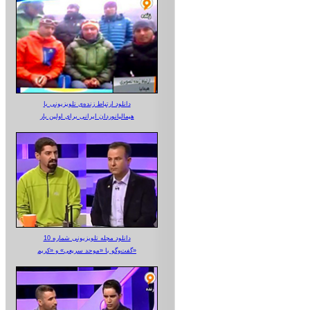
دانلود ارتباط زنده‌ی تلویزیونی‌ با
هیمالیانوردان ایرانی برای اولین بار
دانلود مجله تلویزیونی شماره 10
گفت‌وگو با «موحد سریعی» و «کریم»