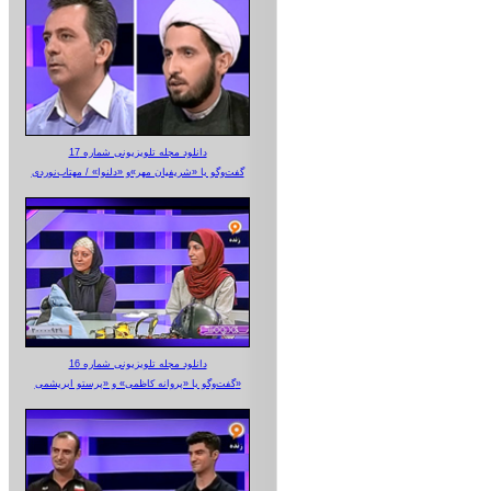
دانلود مجله تلویزیونی شماره 17
گفت‌وگو با «شریفیان مهر»‌و «دلنوا» / مهتاب‌نوردی
دانلود مجله تلویزیونی شماره 16
گفت‌وگو با «پروانه کاظمی» و «پرستو‌ ابریشمی»