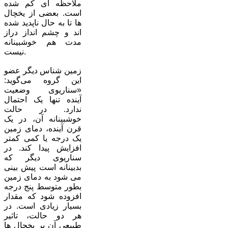
ملاحظه ای کم شده
است. بعضی از یخچال
ها تا به حال ناپدید شده
اند و چشم انداز دراز
مدت هم خوشبینانه
نیست.
زمین شناس دیگر عضو
این گروه می‌گوید:
«سناریوی وضعیت
آینده تنها یک احتمال
ندارد. در حالت
خوشبینانه آن، در یک
قرن آینده، دمای زمین
یک درجه یا کمی کمتر
افزایش پیدا کند. در
سناریوی دیگر که
بدبینانه است پیش بینی
می شود به دمای زمین
بطور متوسط پنج درجه
افزوده شود که مقدار
بسیار زیادی است. در
هر دو حالت، تاثیر
طبیعی آن بر یخچال ها