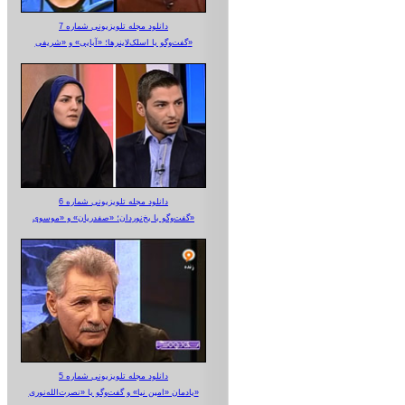
دانلود مجله تلویزیونی شماره 7
گفت‌وگو با اسلک‌لاینرها؛ «آبایی» و «شریفی»
دانلود مجله تلویزیونی شماره 6
گفت‌وگو با یخ‌نوردان؛ «صفدریان» و «موسوی»
دانلود مجله تلویزیونی شماره 5
یادمان «امین نیا» و گفت‌وگو با «نصرت‌الله‌نوری»