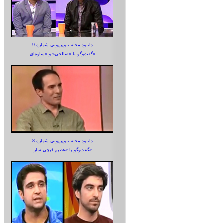
دانلود مجله تلویزیونی شماره 9
گفت‌وگو با «صالحی» و «ساوه‌ای»
دانلود مجله تلویزیونی شماره 8
گفت‌وگو با «عظیم قیچی ساز»