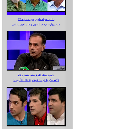
دانلود مجله تلویزیونی شماره 22
دو دیواره‌نورد فرانسوی و «ابراهیم نوتاش»
دانلود مجله تلویزیونی شماره 21
گفت‌وگو با «رضا شهلائی» فاتح «آناپورنا»