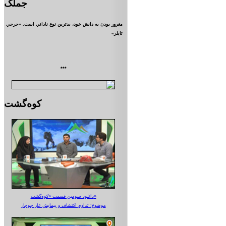
جملک
مغرور بودن به دانش خود، بدترين نوع ناداني است. «جرجي
تايلر»
***
کوه‌گشت
دانلود سومین قسمت «کوه‌گشت»
موضوع: تداوم اکتشاف و پیمایش غار جوجار