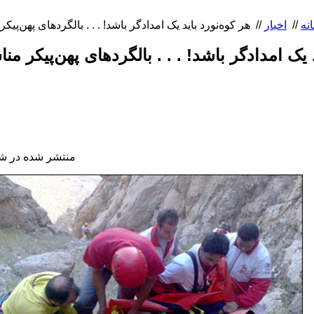
نه
//
اخبار
//
د یک امدادگر باشد! . . . بالگردهای پهن‌پیکر 
منتشر شده در شنبه, 14 آذر 394