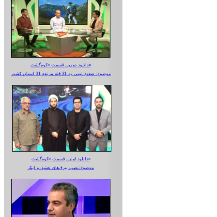
دانلود دومین قسمت «کوه‌گشت»
موضوع: صعود تیمی به 31 قله مرتفع 31 استان کشور
دانلود اولین قسمت «کوه‌گشت»
موضوع:نصب بیرق‌های عشق و ایثار