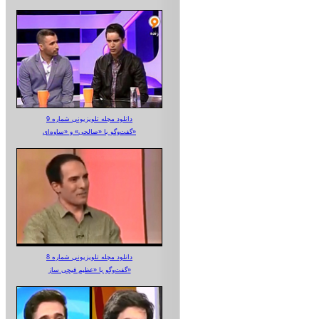
دانلود مجله تلویزیونی شماره 9
گفت‌وگو با «صالحی» و «ساوه‌ای»
دانلود مجله تلویزیونی شماره 8
گفت‌وگو با «عظیم قیچی ساز»