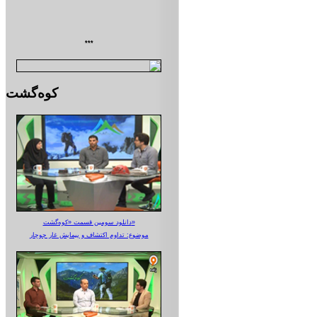
***
کوه‌گشت
دانلود سومین قسمت «کوه‌گشت»
موضوع: تداوم اکتشاف و پیمایش غار جوجار