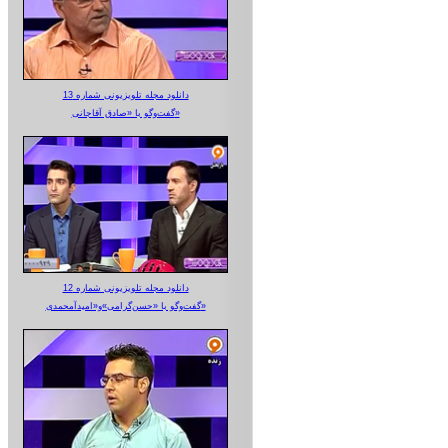
دانلود مجله تلویزیونی شماره 13
گفت‌وگو با «صادق آقاجانی»
دانلود مجله تلویزیونی شماره 12
گفت‌وگو با «حسن‌گرامی»و«امیدآمحمدی»