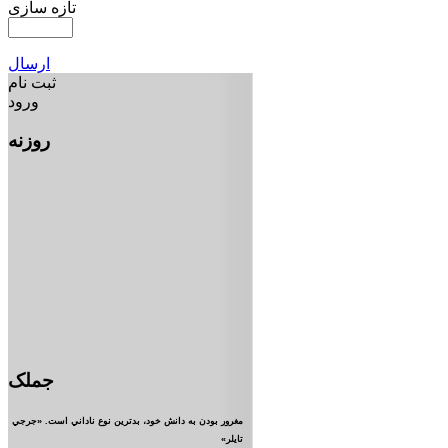
تازه سازی
ارسال
ثبت نام
ورود
روزنه
جملک
مغرور بودن به دانش خود، بدترين نوع ناداني است. «جرجي
تايلر»