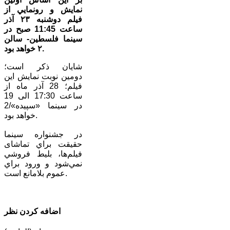
نمايش و رونمايي از
فيلم دوشنبه ٢٣ آذر
ساعت 11:45 صبح در
سينما فلسطين- سالن
٢ خواهد بود.
شایان ذکر است؛
دومین نوبت نمایش این
فیلم؛ 28 آذر ماه از
ساعت 17:30 الی 19
در سینما «سپیده»/2
خواهد بود.
در جشنواره سينما
حقيقت براي تماشای
فيلم‌ها، بليط فروشي
نمي‌شود و ورود براي
عموم بلامانع است.
اضافه کردن نظر