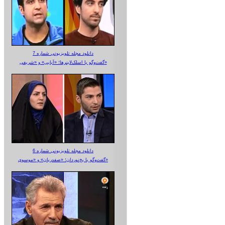
دانلود مجله تلویزیونی شماره 7
گفت‌وگو با اسلک‌لاینرها؛ «آبایی» و «شریفی»
دانلود مجله تلویزیونی شماره 6
گفت‌وگو با یخ‌نوردان؛ «صفدریان» و «موسوی»