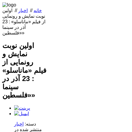
خانه
//
اخبار
//
اولین
نوبت نمايش و رونمايی
از فيلم «ماناسلو» : 23
آذر در سینما
«فلسطین»
اولین نوبت
نمايش و
رونمايی از
فيلم «ماناسلو»
: 23 آذر در
سینما
«فلسطین»
دسته:
اخبار
منتشر شده در