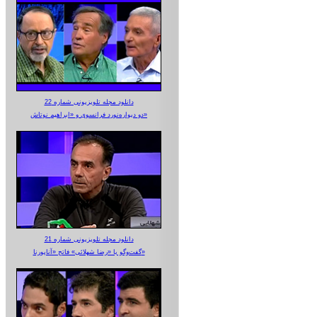
دانلود مجله تلویزیونی شماره 22
دو دیواره‌نورد فرانسوی و «ابراهیم نوتاش»
دانلود مجله تلویزیونی شماره 21
گفت‌وگو با «رضا شهلائی» فاتح «آناپورنا»