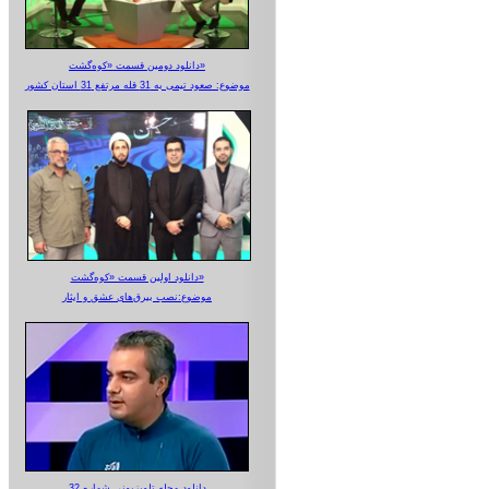
دانلود دومین قسمت «کوه‌گشت»
موضوع: صعود تیمی به 31 قله مرتفع 31 استان کشور
دانلود اولین قسمت «کوه‌گشت»
موضوع:نصب بیرق‌های عشق و ایثار
دانلود مجله تلویزیونی شماره 32