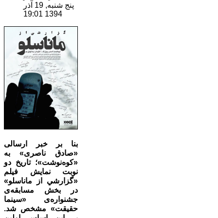
پنج شنبه, 19 آذر
1394 19:01
بنا بر خبر ارسالی
«صادق ناصری» به
«کوه‌نوشت»؛ تاريخ دو
نوبت نمايش فيلم
«گزارشي از ماناسلو»
در بخش مسابقه‌ی
جشنواره‌ی «سینما
حقیقت» مشخص شد.
بر این اساس اولین