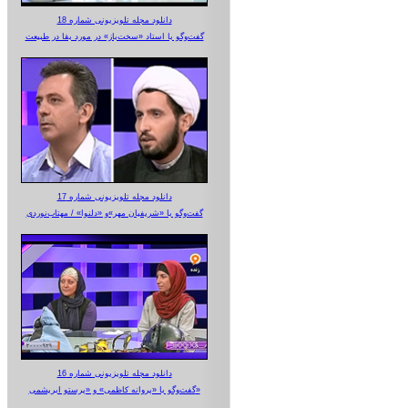
دانلود مجله تلویزیونی شماره 18
گفت‌وگو با استاد «سخت‌باز» در مورد بقا در طبیعت
دانلود مجله تلویزیونی شماره 17
گفت‌وگو با «شریفیان مهر»‌و «دلنوا» / مهتاب‌نوردی
دانلود مجله تلویزیونی شماره 16
گفت‌وگو با «پروانه کاظمی» و «پرستو‌ ابریشمی»