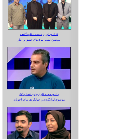
دانلود اولین قسمت «کوه‌گشت»
موضوع:نصب بیرق‌های عشق و ایثار
دانلود مجله تلویزیونی شماره 32
موضوع:ایرانگردی و جهانگردی ماجراجویانه