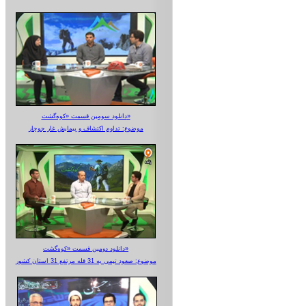
دانلود سومین قسمت «کوه‌گشت»
موضوع: تداوم اکتشاف و پیمایش غار جوجار
دانلود دومین قسمت «کوه‌گشت»
موضوع: صعود تیمی به 31 قله مرتفع 31 استان کشور