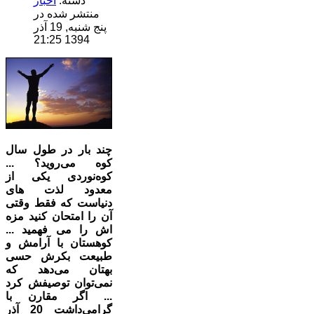
دسته:
اخبار
منتشر شده در
پنج شنبه, 19 آذر
1394 21:25
چند بار در طول سال
کوه می‌روید؟ ...
کوه‌نوردی یکی از
معدود لذت های
دنیاست که فقط وقتی
آن را امتحان کنید مزه
اش را می فهمید ...
کوهستان با آرامش و
طبیعت بکرش حسی
بهتان می‌دهد که
نمی‌توان توصیفش کرد
... اگر مقارن با
گرامی‌داشت 20 آذر