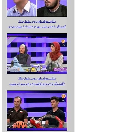
دانلود مجله تلویزیونی شماره 17
گفت‌وگو با «شریفیان مهر»‌و «دلنوا» / مهتاب‌نوردی
دانلود مجله تلویزیونی شماره 16
گفت‌وگو با «پروانه کاظمی» و «پرستو‌ ابریشمی»