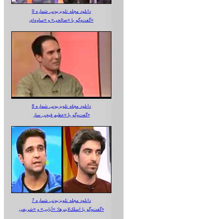
دانلود مجله تلویزیونی شماره 9
گفت‌وگو با «صالحی» و «ساوه‌ای»
دانلود مجله تلویزیونی شماره 8
گفت‌وگو با «عظیم قیچی ساز»
دانلود مجله تلویزیونی شماره 7
گفت‌وگو با اسلک‌لاینرها؛ «آبایی» و «شریفی»