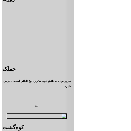
جملک
مغرور بودن به دانش خود، بدترين نوع ناداني است. «جرجي
تايلر»
***
کوه‌گشت