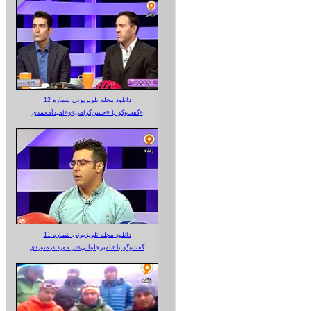
دانلود مجله تلویزیونی شماره 12
گفت‌وگو با «حسن‌گرامی»و«امیدآمحمدی»
دانلود مجله تلویزیونی شماره 11
گفت‌وگو با «امیرجلوانی»در مورد دره‌نوردی