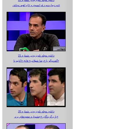
دو دیواره‌نورد فرانسوی و «ابراهیم نوتاش»
دانلود مجله تلویزیونی شماره 21
گفت‌وگو با «رضا شهلائی» فاتح «آناپورنا»
دانلود مجله تلویزیونی شماره 20
با برگزیدگان «جشنواره صعودهای برتر»