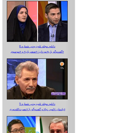
دانلود مجله تلویزیونی شماره 6
گفت‌وگو با یخ‌نوردان؛ «صفدریان» و «موسوی»
دانلود مجله تلویزیونی شماره 5
یادمان «امین نیا» و گفت‌وگو با «نصرت‌الله‌نوری»