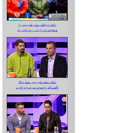
دانلود ارتباط زنده‌ی تلویزیونی‌ با
هیمالیانوردان ایرانی برای اولین بار
دانلود مجله تلویزیونی شماره 10
گفت‌وگو با «موحد سریعی» و «کریم»