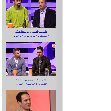
دانلود مجله تلویزیونی شماره 10
گفت‌وگو با «موحد سریعی» و «کریم»
دانلود مجله تلویزیونی شماره 9
گفت‌وگو با «صالحی» و «ساوه‌ای»