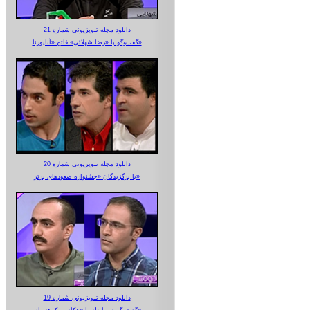
دانلود مجله تلویزیونی شماره 21
گفت‌وگو با «رضا شهلائی» فاتح «آناپورنا»
دانلود مجله تلویزیونی شماره 20
با برگزیدگان «جشنواره صعودهای برتر»
دانلود مجله تلویزیونی شماره 19