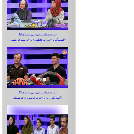
دانلود مجله تلویزیونی شماره 16
گفت‌وگو با «پروانه کاظمی» و «پرستو‌ ابریشمی»
دانلود مجله تلویزیونی شماره 15
گفت‌وگو درباره «دوچرخه‌سواری کوهستان»