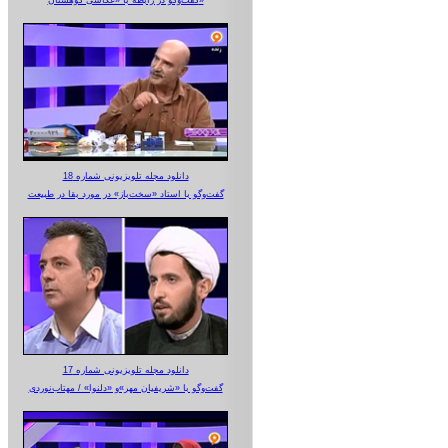
گفت‌وگو در رابطه با «عکاسی کوهستان»
دانلود مجله تلویزیونی شماره 18
گفت‌وگو با استاد «سخت‌باز» در مورد بقا در طبیعت
دانلود مجله تلویزیونی شماره 17
گفت‌وگو با «شریفیان مهر»‌و «دلنوا» / مهتاب‌نوردی