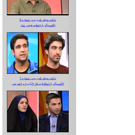
دانلود مجله تلویزیونی شماره 8
گفت‌وگو با «عظیم قیچی ساز»
دانلود مجله تلویزیونی شماره 7
گفت‌وگو با اسلک‌لاینرها؛ «آبایی» و «شریفی»