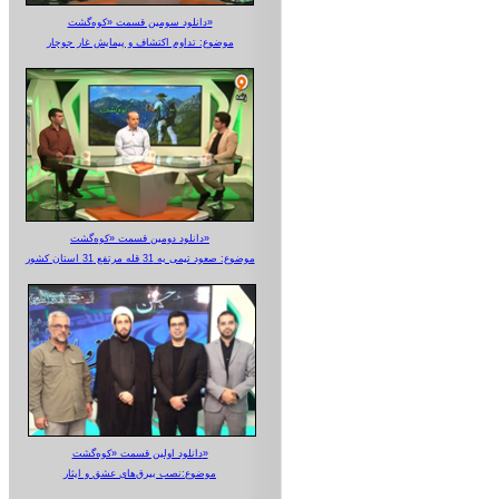
دانلود سومین قسمت «کوه‌گشت»
موضوع: تداوم اکتشاف و پیمایش غار جوجار
دانلود دومین قسمت «کوه‌گشت»
موضوع: صعود تیمی به 31 قله مرتفع 31 استان کشور
دانلود اولین قسمت «کوه‌گشت»
موضوع:نصب بیرق‌های عشق و ایثار