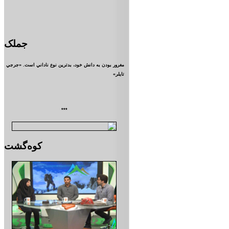
جملک
مغرور بودن به دانش خود، بدترين نوع ناداني است. «جرجي
تايلر»
***
کوه‌گشت