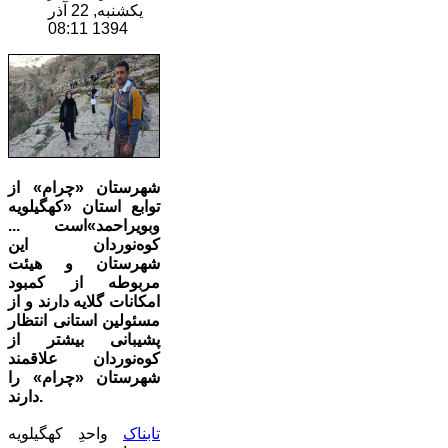
یکشنبه, 22 آذر
1394 08:11
شهرستان «چرام» از
توابع استان «کهگیلویه
وبویراحمد»است ...
کوه‌نوردان این
شهرستان و هیئت
مربوطه از کمبود
امکانات گلایه دارند و از
مسئولین استانی انتظار
پشیبانی بیشتر از
کوه‌نوردان علاقمند
شهرستان «چرام» را
دارند.
تابناک
واحدِ کهگیلویه