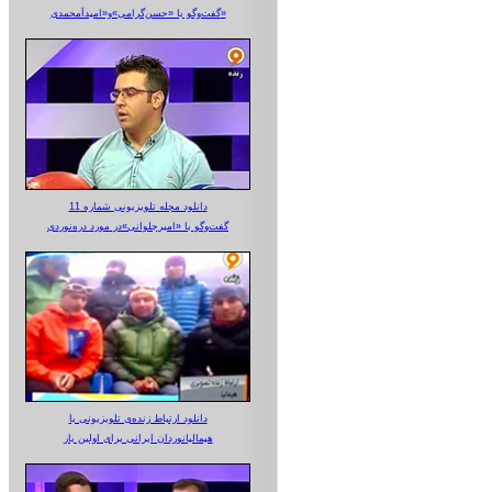
گفت‌وگو با «حسن‌گرامی»و«امیدآمحمدی»
دانلود مجله تلویزیونی شماره 11
گفت‌وگو با «امیرجلوانی»در مورد دره‌نوردی
دانلود ارتباط زنده‌ی تلویزیونی‌ با
هیمالیانوردان ایرانی برای اولین بار