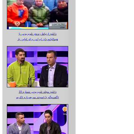
دانلود ارتباط زنده‌ی تلویزیونی‌ با
هیمالیانوردان ایرانی برای اولین بار
دانلود مجله تلویزیونی شماره 10
گفت‌وگو با «موحد سریعی» و «کریم»