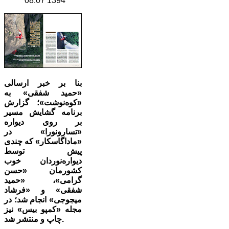
1394 08:07
بنا بر خبر ارسالی
«حمید شفقی» به
«کوه‌نوشت»؛ گزارش
برنامه گشایش مسیر
بر روی دیواره
«تسارونورا» در
«ماداگاسکار» که چندی
پیش توسط
دیواره‌نوردان خوب
کشورمان «حسن
گرامی»، «حمید
شفقی» و «فرشاد
میجوجی» انجام شد؛ در
مجله «کمپو بیس» نیز
چاپ و منتشر شد.