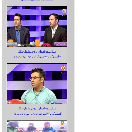
دانلود مجله تلویزیونی شماره 12
گفت‌وگو با «حسن‌گرامی»و«امیدآمحمدی»
دانلود مجله تلویزیونی شماره 11
گفت‌وگو با «امیرجلوانی»در مورد دره‌نوردی