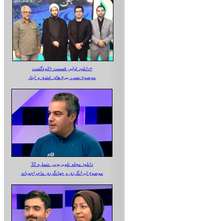
دانلود اولین قسمت «کوه‌گشت»
موضوع:نصب بیرق‌های عشق و ایثار
دانلود مجله تلویزیونی شماره 32
موضوع:ایرانگردی و جهانگردی ماجراجویانه