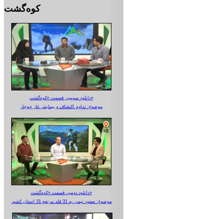
کوه‌گشت
دانلود سومین قسمت «کوه‌گشت»
موضوع: تداوم اکتشاف و پیمایش غار جوجار
دانلود دومین قسمت «کوه‌گشت»
موضوع: صعود تیمی به 31 قله مرتفع 31 استان کشور