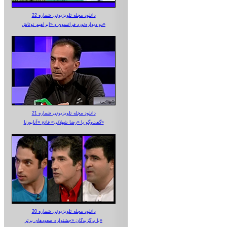
دانلود مجله تلویزیونی شماره 22
دو دیواره‌نورد فرانسوی و «ابراهیم نوتاش»
دانلود مجله تلویزیونی شماره 21
گفت‌وگو با «رضا شهلائی» فاتح «آناپورنا»
دانلود مجله تلویزیونی شماره 20
با برگزیدگان «جشنواره صعودهای برتر»