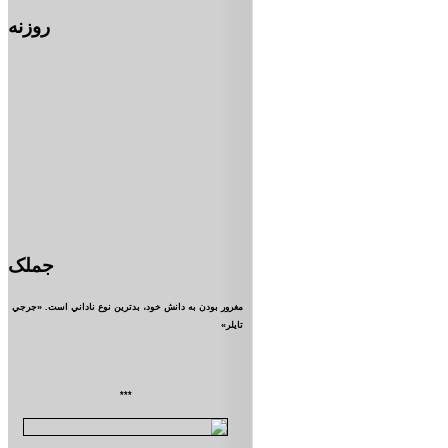
روزنه
جملک
مغرور بودن به دانش خود، بدترين نوع ناداني است. «جرجي
تايلر»
***