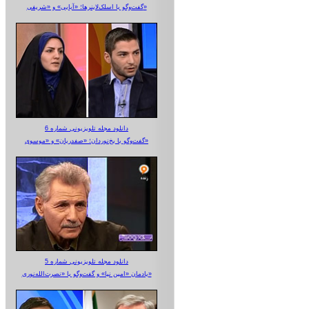
گفت‌وگو با اسلک‌لاینرها؛ «آبایی» و «شریفی»
دانلود مجله تلویزیونی شماره 6
گفت‌وگو با یخ‌نوردان؛ «صفدریان» و «موسوی»
دانلود مجله تلویزیونی شماره 5
یادمان «امین نیا» و گفت‌وگو با «نصرت‌الله‌نوری»