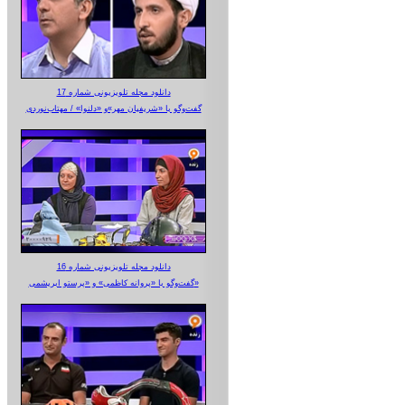
دانلود مجله تلویزیونی شماره 17
گفت‌وگو با «شریفیان مهر»‌و «دلنوا» / مهتاب‌نوردی
دانلود مجله تلویزیونی شماره 16
گفت‌وگو با «پروانه کاظمی» و «پرستو‌ ابریشمی»