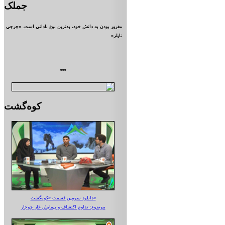
جملک
مغرور بودن به دانش خود، بدترين نوع ناداني است. «جرجي
تايلر»
***
کوه‌گشت
دانلود سومین قسمت «کوه‌گشت»
موضوع: تداوم اکتشاف و پیمایش غار جوجار