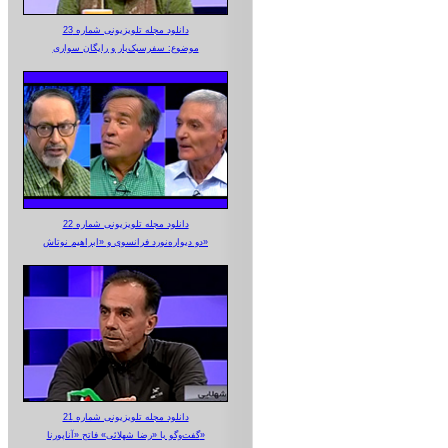
دانلود مجله تلویزیونی شماره 23
موضوع: سفرسبک‌بار و رایگان سواری
دانلود مجله تلویزیونی شماره 22
دو دیواره‌نورد فرانسوی و «ابراهیم نوتاش»
دانلود مجله تلویزیونی شماره 21
گفت‌وگو با «رضا شهلائی» فاتح «آناپورنا»