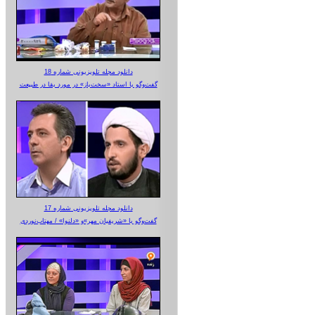
دانلود مجله تلویزیونی شماره 18
گفت‌وگو با استاد «سخت‌باز» در مورد بقا در طبیعت
دانلود مجله تلویزیونی شماره 17
گفت‌وگو با «شریفیان مهر»‌و «دلنوا» / مهتاب‌نوردی