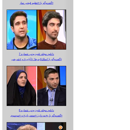
گفت‌وگو با «عظیم قیچی ساز»
دانلود مجله تلویزیونی شماره 7
گفت‌وگو با اسلک‌لاینرها؛ «آبایی» و «شریفی»
دانلود مجله تلویزیونی شماره 6
گفت‌وگو با یخ‌نوردان؛ «صفدریان» و «موسوی»