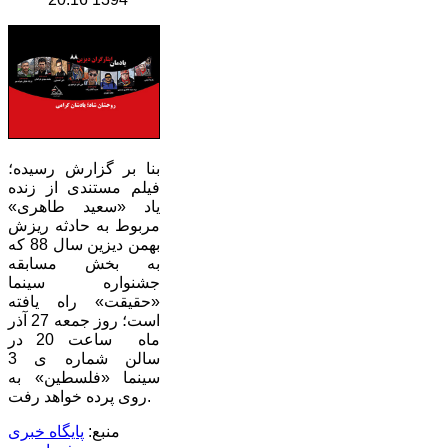
بنا بر گزارش رسیده؛‌
فیلم مستندی از زنده
یاد «سعید طاهری»
مربوط به حادثه ریزش
بهمن دیزین سال 88 که
به بخش مسابقه
جشنواره سینما
«حقیقت» راه یافته
است؛ روز جمعه 27 آذر
ماه ساعت 20 در
سالن شماره ی 3
سینما «فلسطین» به
روی پرده خواهد رفت.
منبع:
پایگاه خبری