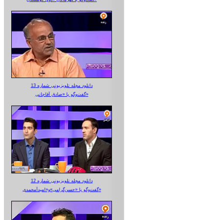
دانلود مجله تلویزیونی شماره 13
گفت‌وگو با «صادق آقاجانی»
دانلود مجله تلویزیونی شماره 12
گفت‌وگو با «حسن‌گرامی»و«امیدآمحمدی»