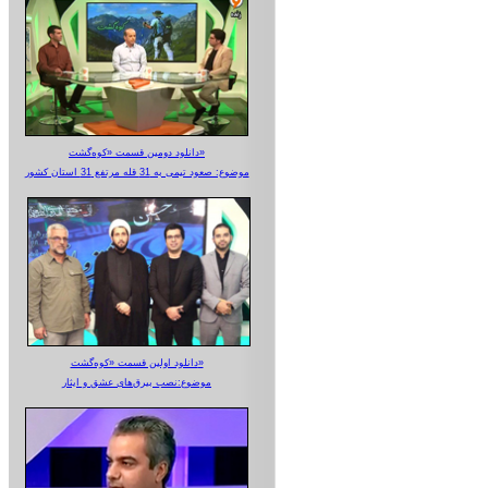
دانلود دومین قسمت «کوه‌گشت»
موضوع: صعود تیمی به 31 قله مرتفع 31 استان کشور
دانلود اولین قسمت «کوه‌گشت»
موضوع:نصب بیرق‌های عشق و ایثار