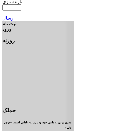
تازه سازی
ارسال
ثبت نام
ورود
روزنه
جملک
مغرور بودن به دانش خود، بدترين نوع ناداني است. «جرجي
تايلر»