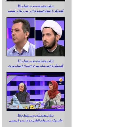
دانلود مجله تلویزیونی شماره 18
گفت‌وگو با استاد «سخت‌باز» در مورد بقا در طبیعت
دانلود مجله تلویزیونی شماره 17
گفت‌وگو با «شریفیان مهر»‌و «دلنوا» / مهتاب‌نوردی
دانلود مجله تلویزیونی شماره 16
گفت‌وگو با «پروانه کاظمی» و «پرستو‌ ابریشمی»