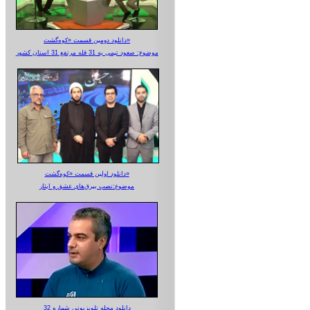
دانلود دومین قسمت «کوه‌گشت»
موضوع: صعود تیمی به 31 قله مرتفع 31 استان کشور
دانلود اولین قسمت «کوه‌گشت»
موضوع:نصب بیرق‌های عشق و ایثار
دانلود مجله تلویزیونی شماره 32