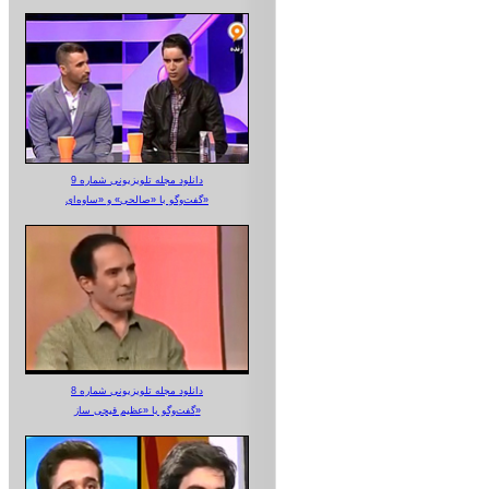
دانلود مجله تلویزیونی شماره 9
گفت‌وگو با «صالحی» و «ساوه‌ای»
دانلود مجله تلویزیونی شماره 8
گفت‌وگو با «عظیم قیچی ساز»