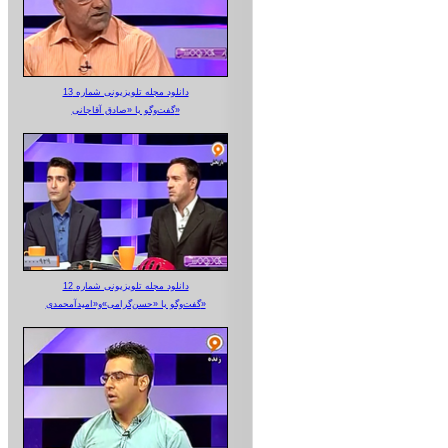
دانلود مجله تلویزیونی شماره 13
گفت‌وگو با «صادق آقاجانی»
دانلود مجله تلویزیونی شماره 12
گفت‌وگو با «حسن‌گرامی»و«امیدآمحمدی»