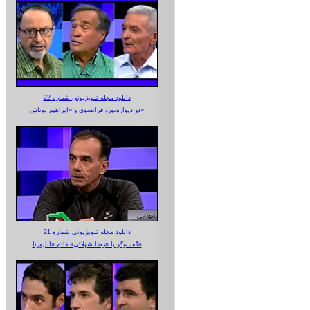
دانلود مجله تلویزیونی شماره 22
دو دیواره‌نورد فرانسوی و «ابراهیم نوتاش»
دانلود مجله تلویزیونی شماره 21
گفت‌وگو با «رضا شهلائی» فاتح «آناپورنا»