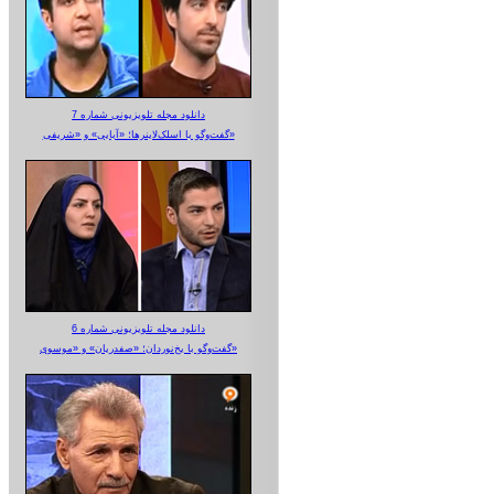
دانلود مجله تلویزیونی شماره 7
گفت‌وگو با اسلک‌لاینرها؛ «آبایی» و «شریفی»
دانلود مجله تلویزیونی شماره 6
گفت‌وگو با یخ‌نوردان؛ «صفدریان» و «موسوی»