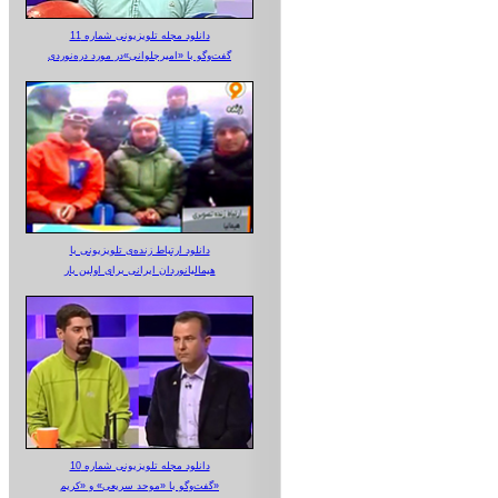
دانلود مجله تلویزیونی شماره 11
گفت‌وگو با «امیرجلوانی»در مورد دره‌نوردی
دانلود ارتباط زنده‌ی تلویزیونی‌ با
هیمالیانوردان ایرانی برای اولین بار
دانلود مجله تلویزیونی شماره 10
گفت‌وگو با «موحد سریعی» و «کریم»