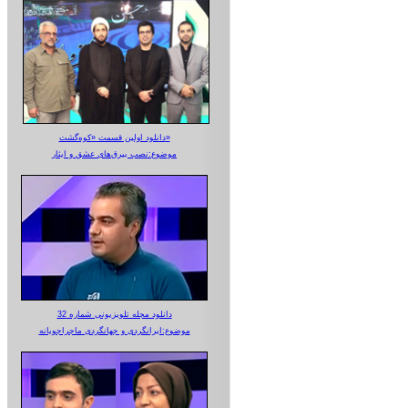
دانلود اولین قسمت «کوه‌گشت»
موضوع:نصب بیرق‌های عشق و ایثار
دانلود مجله تلویزیونی شماره 32
موضوع:ایرانگردی و جهانگردی ماجراجویانه