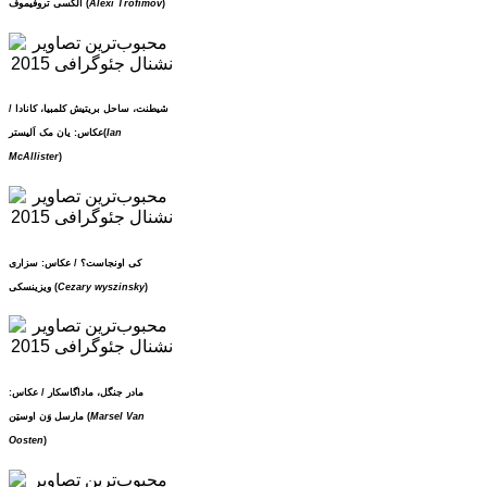
)
Alexi Trofimov
الکسی تروفیموف (
شیطنت، ساحل بریتیش کلمبیا، کانادا /
Ian
عکاس: یان مک اَلیستر(
McAllister
)
کی اونجاست؟ / عکاس: سزاری
)
Cezary wyszinsky
ویزینسکی (
مادر جنگل، ماداگاسکار / عکاس:
Marsel Van
مارسل وَن اوستِن (
Oosten
)