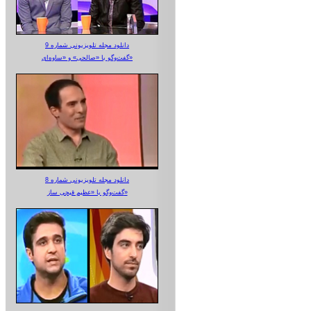
دانلود مجله تلویزیونی شماره 9
گفت‌وگو با «صالحی» و «ساوه‌ای»
دانلود مجله تلویزیونی شماره 8
گفت‌وگو با «عظیم قیچی ساز»