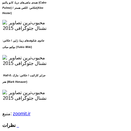
Cabo
همه‌ی ماهی‌های دریا، کابو پالمو (
Alex
) / عکاس: الکس هستر(
Pulmo
Hester
)
جادوی شکوفه‌های زیبا، ژاپن / عکاس:
)
Yukio Miki
یوکیو میکی (
، جزایر کارائیب / عکاس: مارک
Hall-0
)
Mark Henauer
هنر (
zoomit.ir
منبع:
نظرات