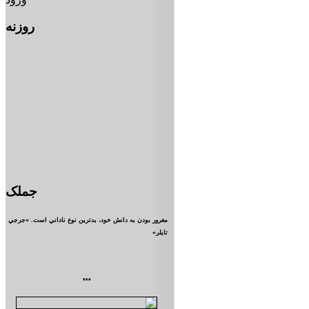
روزنه
جملک
مغرور بودن به دانش خود، بدترين نوع ناداني است. «جرجي
تايلر»
***