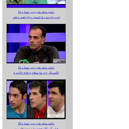
دانلود مجله تلویزیونی شماره 22
دو دیواره‌نورد فرانسوی و «ابراهیم نوتاش»
دانلود مجله تلویزیونی شماره 21
گفت‌وگو با «رضا شهلائی» فاتح «آناپورنا»
دانلود مجله تلویزیونی شماره 20
با برگزیدگان «جشنواره صعودهای برتر»