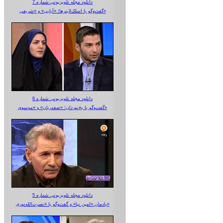
دانلود مجله تلویزیونی شماره 7
گفت‌وگو با اسلک‌لاینرها؛ «آبایی» و «شریفی»
دانلود مجله تلویزیونی شماره 6
گفت‌وگو با یخ‌نوردان؛ «صفدریان» و «موسوی»
دانلود مجله تلویزیونی شماره 5
یادمان «امین نیا» و گفت‌وگو با «نصرت‌الله‌نوری»