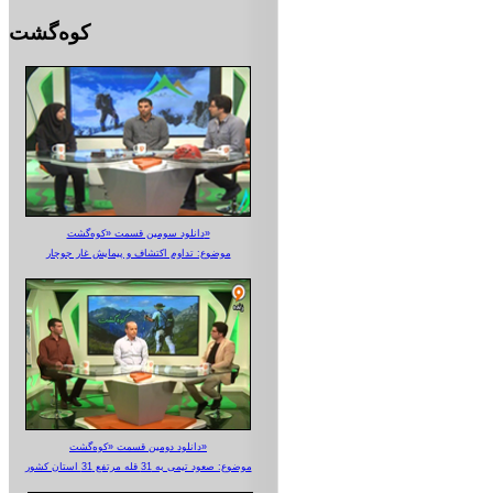
کوه‌گشت
دانلود سومین قسمت «کوه‌گشت»
موضوع: تداوم اکتشاف و پیمایش غار جوجار
دانلود دومین قسمت «کوه‌گشت»
موضوع: صعود تیمی به 31 قله مرتفع 31 استان کشور