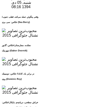
شنبه, 05 دی
1394 08:16
وقتی پنگوئن حمله می‌کند، قطب جنوب/
عکاس: سی بری (Sea Berry)
دهکده، مجارستان/عکاس: گابور
)
Gabor Dvornik
دوورنیک (
در برابر باد، کانادا/ عکاس: دومینیک
)
Dominic Roy
روی (
خراش سطحی، دریاچه‌ی بایکال/عکاس: