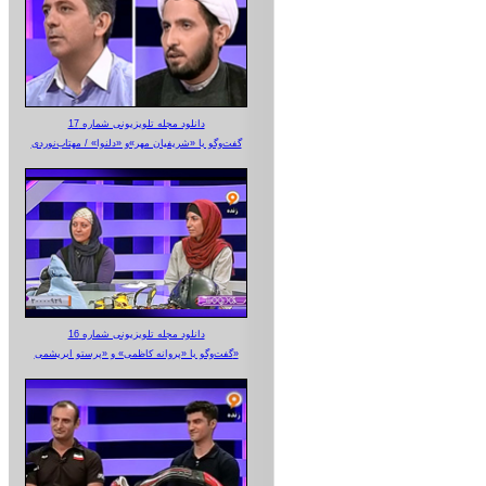
دانلود مجله تلویزیونی شماره 17
گفت‌وگو با «شریفیان مهر»‌و «دلنوا» / مهتاب‌نوردی
دانلود مجله تلویزیونی شماره 16
گفت‌وگو با «پروانه کاظمی» و «پرستو‌ ابریشمی»