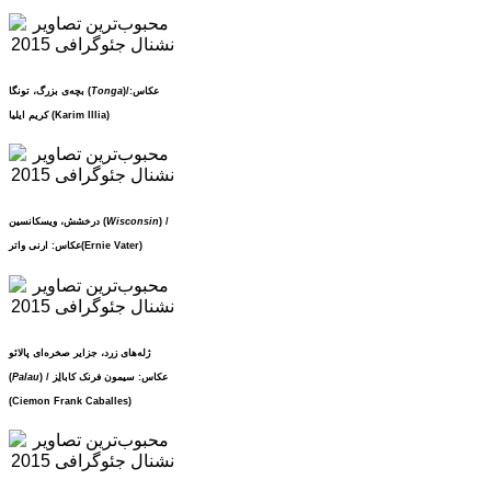
)/عکاس:
Tonga
بچه‌ی بزرگ، تونگا (
کریم ایلیا (Karim Illia)
) /
Wisconsin
درخشش، ویسکانسین (
عکاس: ارنی واتر(Ernie Vater)
ژله‌های زرد، جزایر صخره‌ای پالائو
) / عکاس: سیمون فرنک کابالِز
Palau
(
(Ciemon Frank Caballes)