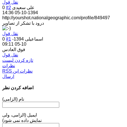
نقل قول
علی سعیدی
#2
0
1394-10-05 14:36
http://yourshot.nationalgeographic.com/profile/849497
درود با تشکر از تصاویر
نقل قول
اسماعیلی
1394-
#1
0
10-05 09:11
فوق العادس
نقل قول
تازه کردن لیست
نظرات
RSS نظرات این
ارسال
اضافه کردن نظر
نام (الزامی)
ایمیل (الزامی، ولی
نمایش داده نمی شود)