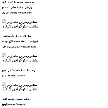
به سپیدی زمستان، پارک ملّی گرند
پارادایز، ایتالیا / عکاس: استفانو
)
Stefano Unterthiner
انترتینر(
آبشار پائیزی، پارک ملّی دریاچه‌ی
)، کروواسی /
Plitvice Lakes
پلیتویسه(
)
Vedrana Tafra
عکاس: ویدرانا تفرا (
رقصی با ماه، ایسلند / عکاس: اندرو
)
Andrew Geroge
جرج (
دوستانه، استونی/ عکاس: کالمر
)
Kalmer Lehepuu
لِهه‌پو(