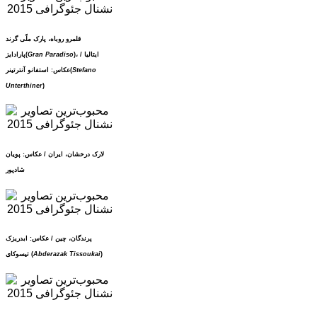
قلمرو روباه، پارک ملّی گرند
)، ایتالیا /
Gran Paradiso
پارادایز(
Stefano
عکاس: استفانو آنترتینر(
Unterthiner
)
لارک درخشان، ایران / عکاس: پویان
شادپور
پرندگان، چین / عکاس: ابدریزک
)
Abderazak Tissoukai
تیسوکای (