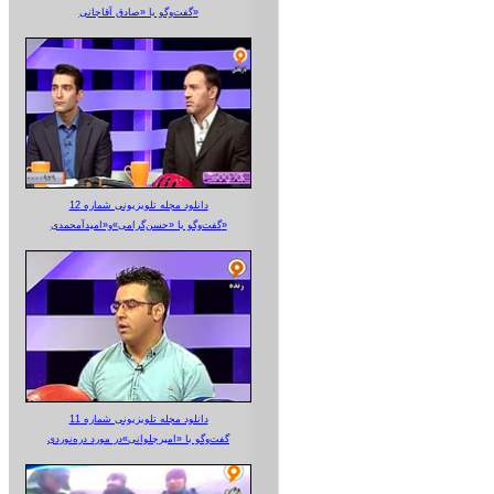
گفت‌وگو با «صادق آقاجانی»
دانلود مجله تلویزیونی شماره 12
گفت‌وگو با «حسن‌گرامی»و«امیدآمحمدی»
دانلود مجله تلویزیونی شماره 11
گفت‌وگو با «امیرجلوانی»در مورد دره‌نوردی