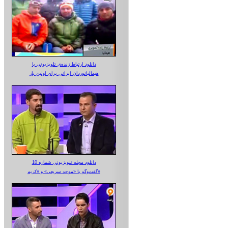
دانلود ارتباط زنده‌ی تلویزیونی‌ با
هیمالیانوردان ایرانی برای اولین بار
دانلود مجله تلویزیونی شماره 10
گفت‌وگو با «موحد سریعی» و «کریم»