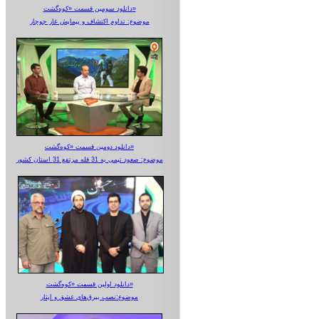
دانلود سومین قسمت «کوه‌گشت»
موضوع: تداوم اکتشاف و پیمایش غار جوجار
دانلود دومین قسمت «کوه‌گشت»
موضوع: صعود تیمی به 31 قله مرتفع 31 استان کشور
دانلود اولین قسمت «کوه‌گشت»
موضوع:نصب بیرق‌های عشق و ایثار