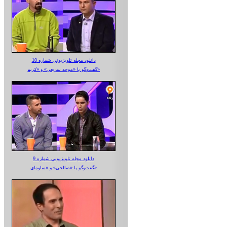
دانلود مجله تلویزیونی شماره 10
گفت‌وگو با «موحد سریعی» و «کریم»
دانلود مجله تلویزیونی شماره 9
گفت‌وگو با «صالحی» و «ساوه‌ای»