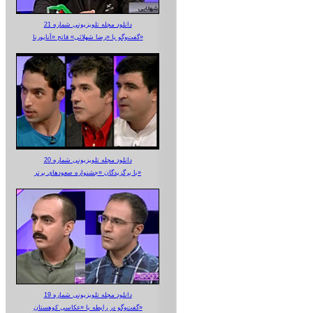
دانلود مجله تلویزیونی شماره 21
گفت‌وگو با «رضا شهلائی» فاتح «آناپورنا»
دانلود مجله تلویزیونی شماره 20
با برگزیدگان «جشنواره صعودهای برتر»
دانلود مجله تلویزیونی شماره 19
گفت‌وگو در رابطه با «عکاسی کوهستان»