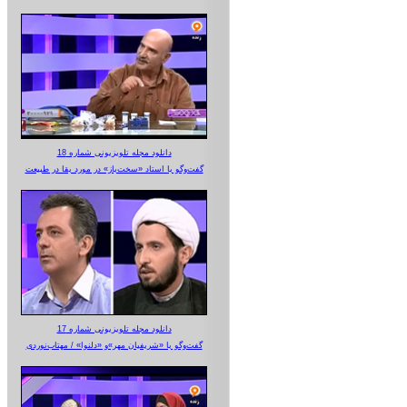
دانلود مجله تلویزیونی شماره 18
گفت‌وگو با استاد «سخت‌باز» در مورد بقا در طبیعت
دانلود مجله تلویزیونی شماره 17
گفت‌وگو با «شریفیان مهر»‌و «دلنوا» / مهتاب‌نوردی