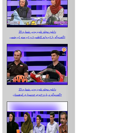
دانلود مجله تلویزیونی شماره 16
گفت‌وگو با «پروانه کاظمی» و «پرستو‌ ابریشمی»
دانلود مجله تلویزیونی شماره 15
گفت‌وگو درباره «دوچرخه‌سواری کوهستان»