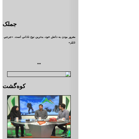
جملک
مغرور بودن به دانش خود، بدترين نوع ناداني است. «جرجي
تايلر»
***
کوه‌گشت