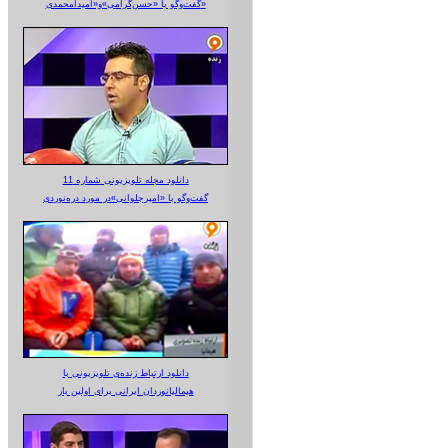
گفت‌وگو با «حسن‌گرامی»و«امیدآمحمدی»
دانلود مجله تلویزیونی شماره 11
گفت‌وگو با «امیرجلوانی»در مورد دره‌نوردی
دانلود ارتباط زنده‌ی تلویزیونی‌ با
هیمالیانوردان ایرانی برای اولین بار