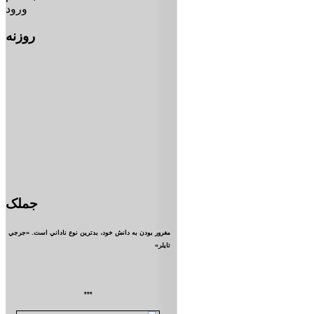
ورود
روزنه
جملک
مغرور بودن به دانش خود، بدترين نوع ناداني است. «جرجي
تايلر»
***