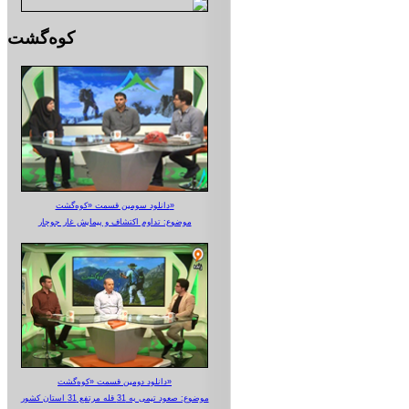
کوه‌گشت
دانلود سومین قسمت «کوه‌گشت»
موضوع: تداوم اکتشاف و پیمایش غار جوجار
دانلود دومین قسمت «کوه‌گشت»
موضوع: صعود تیمی به 31 قله مرتفع 31 استان کشور