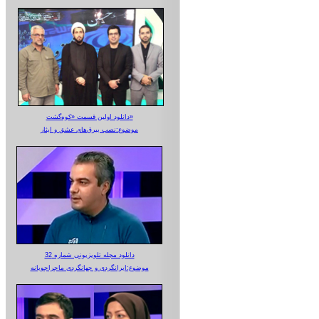
دانلود اولین قسمت «کوه‌گشت»
موضوع:نصب بیرق‌های عشق و ایثار
دانلود مجله تلویزیونی شماره 32
موضوع:ایرانگردی و جهانگردی ماجراجویانه