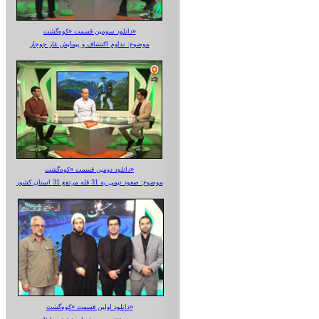
دانلود سومین قسمت «کوه‌گشت»
موضوع: تداوم اکتشاف و پیمایش غار جوجار
دانلود دومین قسمت «کوه‌گشت»
موضوع: صعود تیمی به 31 قله مرتفع 31 استان کشور
دانلود اولین قسمت «کوه‌گشت»