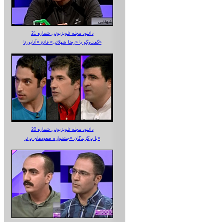
دانلود مجله تلویزیونی شماره 21
گفت‌وگو با «رضا شهلائی» فاتح «آناپورنا»
دانلود مجله تلویزیونی شماره 20
با برگزیدگان «جشنواره صعودهای برتر»