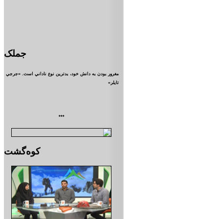
جملک
مغرور بودن به دانش خود، بدترين نوع ناداني است. «جرجي
تايلر»
***
کوه‌گشت