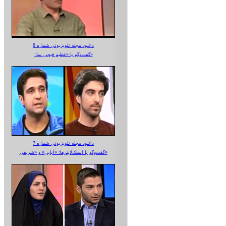
دانلود مجله تلویزیونی شماره 8
گفت‌وگو با «عظیم قیچی ساز»
دانلود مجله تلویزیونی شماره 7
گفت‌وگو با اسلک‌لاینرها؛ «آبایی» و «شریفی»