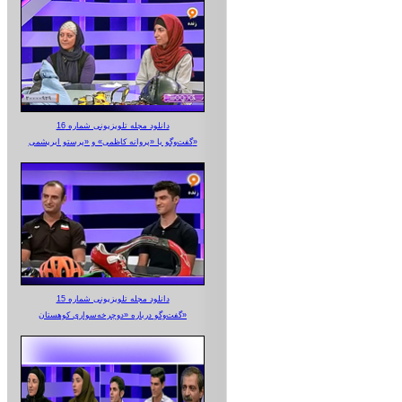
دانلود مجله تلویزیونی شماره 16
گفت‌وگو با «پروانه کاظمی» و «پرستو‌ ابریشمی»
دانلود مجله تلویزیونی شماره 15
گفت‌وگو درباره «دوچرخه‌سواری کوهستان»