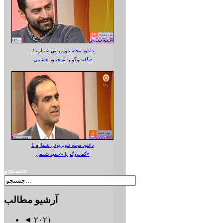
دانلود مجله تلویزیونی شماره 2
گفت‌وگو با «محمود هاشمی»
دانلود مجله تلویزیونی شماره 1
گفت‌وگو با «حمید شفقی»
جستجو
آرشیو
مطالب
◄
۲۰۲۱