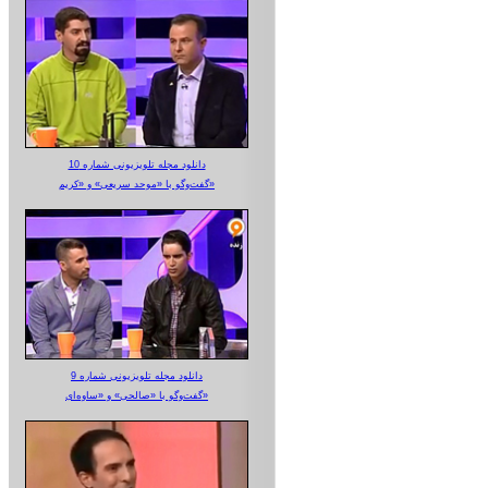
دانلود مجله تلویزیونی شماره 10
گفت‌وگو با «موحد سریعی» و «کریم»
دانلود مجله تلویزیونی شماره 9
گفت‌وگو با «صالحی» و «ساوه‌ای»