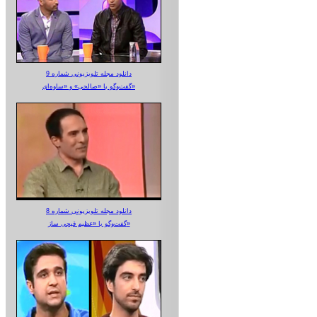
دانلود مجله تلویزیونی شماره 9
گفت‌وگو با «صالحی» و «ساوه‌ای»
دانلود مجله تلویزیونی شماره 8
گفت‌وگو با «عظیم قیچی ساز»