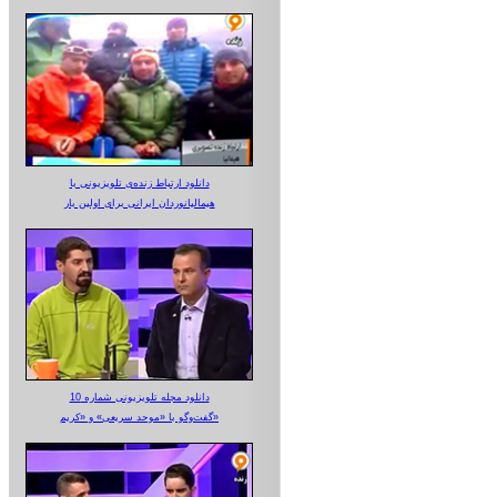
دانلود ارتباط زنده‌ی تلویزیونی‌ با
هیمالیانوردان ایرانی برای اولین بار
دانلود مجله تلویزیونی شماره 10
گفت‌وگو با «موحد سریعی» و «کریم»