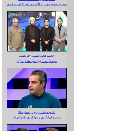
موضوع: صعود تیمی به 31 قله مرتفع 31 استان کشور
دانلود اولین قسمت «کوه‌گشت»
موضوع:نصب بیرق‌های عشق و ایثار
دانلود مجله تلویزیونی شماره 32
موضوع:ایرانگردی و جهانگردی ماجراجویانه