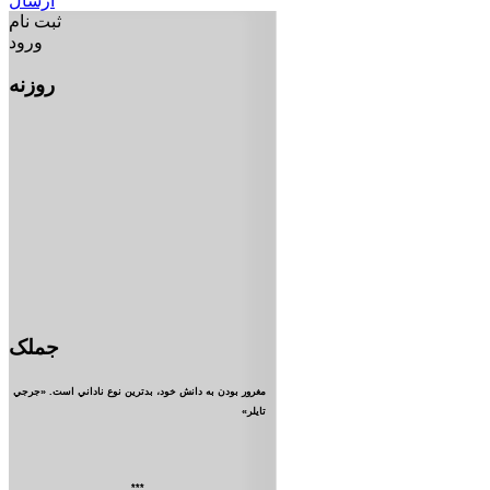
ارسال
ثبت نام
ورود
روزنه
جملک
مغرور بودن به دانش خود، بدترين نوع ناداني است. «جرجي
تايلر»
***