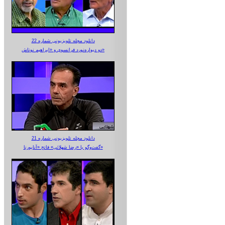
دانلود مجله تلویزیونی شماره 22
دو دیواره‌نورد فرانسوی و «ابراهیم نوتاش»
دانلود مجله تلویزیونی شماره 21
گفت‌وگو با «رضا شهلائی» فاتح «آناپورنا»