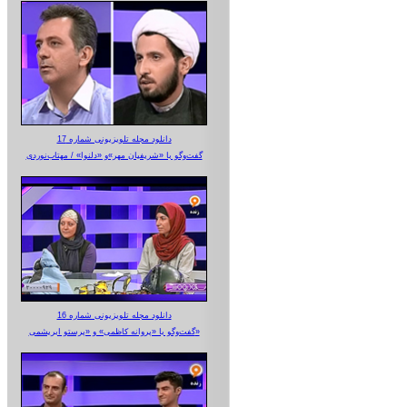
دانلود مجله تلویزیونی شماره 17
گفت‌وگو با «شریفیان مهر»‌و «دلنوا» / مهتاب‌نوردی
دانلود مجله تلویزیونی شماره 16
گفت‌وگو با «پروانه کاظمی» و «پرستو‌ ابریشمی»