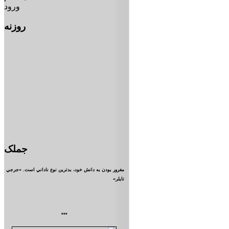
ورود
روزنه
جملک
مغرور بودن به دانش خود، بدترين نوع ناداني است. «جرجي
تايلر»
***