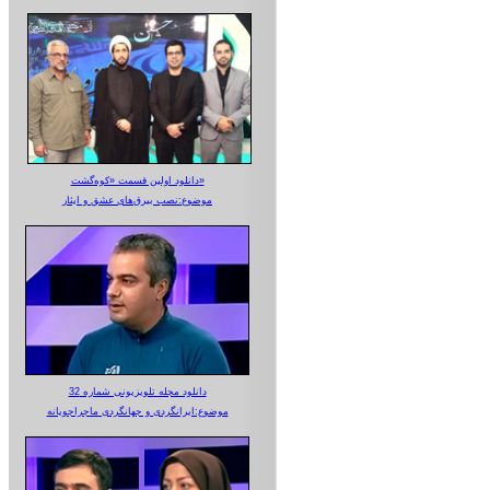
دانلود اولین قسمت «کوه‌گشت»
موضوع:نصب بیرق‌های عشق و ایثار
دانلود مجله تلویزیونی شماره 32
موضوع:ایرانگردی و جهانگردی ماجراجویانه