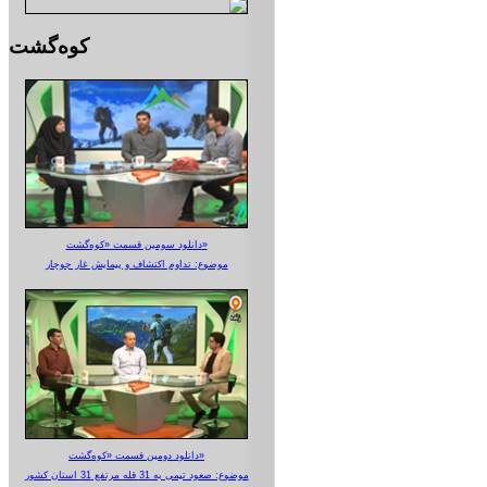
کوه‌گشت
دانلود سومین قسمت «کوه‌گشت»
موضوع: تداوم اکتشاف و پیمایش غار جوجار
دانلود دومین قسمت «کوه‌گشت»
موضوع: صعود تیمی به 31 قله مرتفع 31 استان کشور