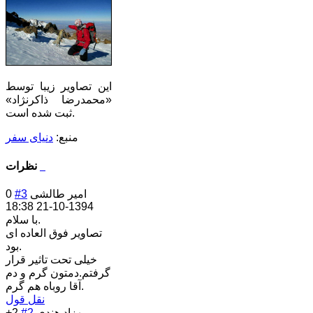
این تصاویر زیبا توسط
«محمدرضا ذاكرنژاد»
ثبت شده است.
منبع:
دنیای سفر
نظرات
امیر طالشی
#3
0
1394-10-21 18:38
با سلام.
تصاویر فوق العاده ای
بود.
خیلی تحت تاثیر قرار
گرفتم.دمتون گرم و دم
آقا روباه هم گرم.
نقل قول
بهزاد هندي
#2
+2