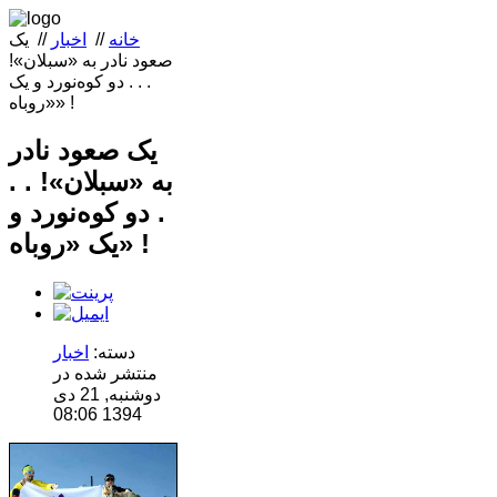
خانه
//
اخبار
//
یک
صعود نادر به «سبلان»!
. . . دو کوه‌نورد و یک
«روباه» !
یک صعود نادر
به «سبلان»! . .
. دو کوه‌نورد و
یک «روباه» !
دسته:
اخبار
منتشر شده در
دوشنبه, 21 دی
1394 08:06