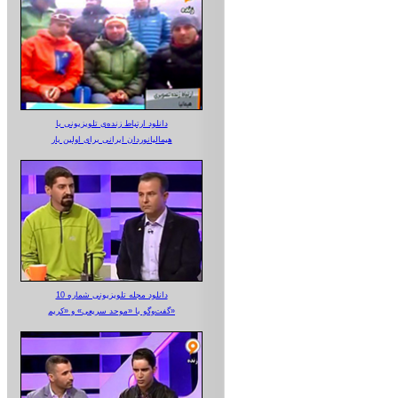
دانلود ارتباط زنده‌ی تلویزیونی‌ با
هیمالیانوردان ایرانی برای اولین بار
دانلود مجله تلویزیونی شماره 10
گفت‌وگو با «موحد سریعی» و «کریم»