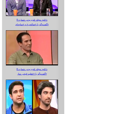
دانلود مجله تلویزیونی شماره 9
گفت‌وگو با «صالحی» و «ساوه‌ای»
دانلود مجله تلویزیونی شماره 8
گفت‌وگو با «عظیم قیچی ساز»