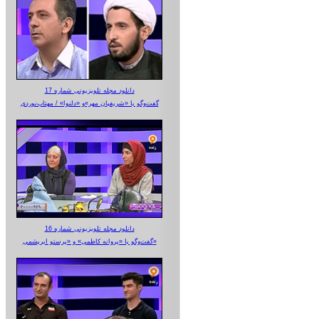
دانلود مجله تلویزیونی شماره 17
گفت‌وگو با «شریفیان مهر»‌و «دلنوا» / مهتاب‌نوردی
دانلود مجله تلویزیونی شماره 16
گفت‌وگو با «پروانه کاظمی» و «پرستو‌ ابریشمی»