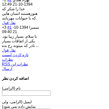
1394-10-21 12:49
خدا را شكر كه
هنوزهستند انسان هايي
كه با حيوانات مهربانند.
نقل قول
سمیرا
1394-10-
#1
+3
21 09:40
با سلام. بسیار زیبا بود.
یکی از اتفاقات بسیار
نادر که میتونه رخ بده ...
نقل قول
تازه کردن لیست
نظرات
RSS نظرات این
ارسال
اضافه کردن نظر
نام (الزامی)
ایمیل (الزامی، ولی
نمایش داده نمی شود)