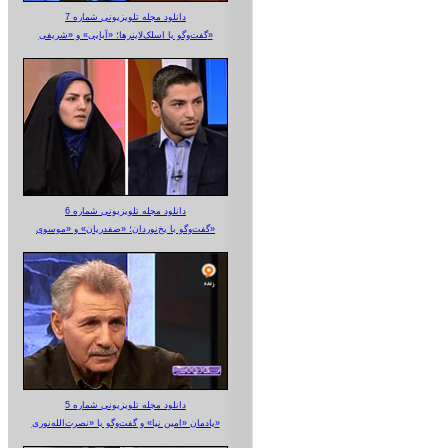
دانلود مجله تلویزیونی شماره 7
گفت‌وگو با اسلک‌لاینرها؛ «آبایی» و «شریفی»
دانلود مجله تلویزیونی شماره 6
گفت‌وگو با یخ‌نوردان؛ «صفدریان» و «موسوی»
دانلود مجله تلویزیونی شماره 5
یادمان «امین نیا» و گفت‌وگو با «نصرت‌الله‌نوری»