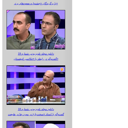
با برگزیدگان «جشنواره صعودهای برتر»
دانلود مجله تلویزیونی شماره 19
گفت‌وگو در رابطه با «عکاسی کوهستان»
دانلود مجله تلویزیونی شماره 18
گفت‌وگو با استاد «سخت‌باز» در مورد بقا در طبیعت