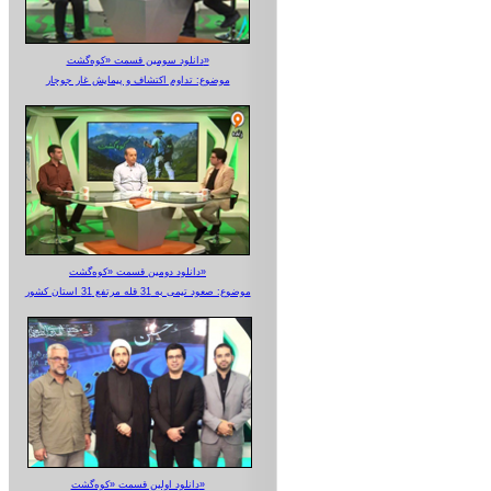
دانلود سومین قسمت «کوه‌گشت»
موضوع: تداوم اکتشاف و پیمایش غار جوجار
دانلود دومین قسمت «کوه‌گشت»
موضوع: صعود تیمی به 31 قله مرتفع 31 استان کشور
دانلود اولین قسمت «کوه‌گشت»