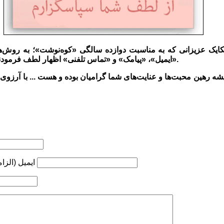
 یکایک عزیزانی که به مناسبت دوازده سالگی «کوه‌نوشت»؛ به روش‌
«ایمیل»، «پیامک» و «تماس تلفنی» اظهار لطف فرمودند، صمیمانه سپاسگزاری نمایم.
ایمیل (الزا