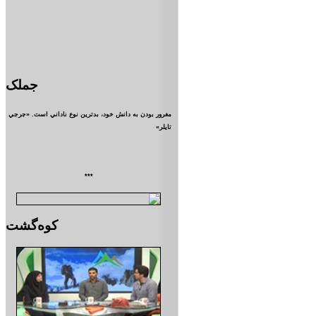
جملک
مغرور بودن به دانش خود، بدترين نوع ناداني است. «جرجي
تايلر»
***
کوه‌گشت