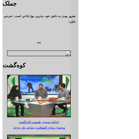
جملک
مغرور بودن به دانش خود، بدترين نوع ناداني است. «جرجي
تايلر»
***
کوه‌گشت
دانلود سومین قسمت «کوه‌گشت»
موضوع: تداوم اکتشاف و پیمایش غار جوجار