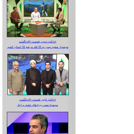
دانلود دومین قسمت «کوه‌گشت»
موضوع: صعود تیمی به 31 قله مرتفع 31 استان کشور
دانلود اولین قسمت «کوه‌گشت»
موضوع:نصب بیرق‌های عشق و ایثار