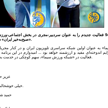
از روز دوشنبه 5 بهمن 94 فعالیت جدیدم را به عنوان سردبیر-مجری در بخش اجتماعی
«صبح‌به‌خیر ایران» در «شبکه یک سیما» آغاز کردم.
» به عنوان اولین شبکه سراسری تلویزیون ایران و در کنار مجریان 
م اندوخته‌ای مفید و ارزشمند خواهد بود ... امیدوارم در این برنامه و
فعالیت در «شبکه ورزش سیما»‌، سهم کوچکی در خدمت به هم‌وطنان عزیزم داشته باشم.
عزیز ح
خیلی خوشحالم حسین. خیلی خیلی خوشحالم.
حمید ش