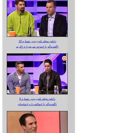
دانلود مجله تلویزیونی شماره 10
گفت‌وگو با «موحد سریعی» و «کریم»
دانلود مجله تلویزیونی شماره 9
گفت‌وگو با «صالحی» و «ساوه‌ای»