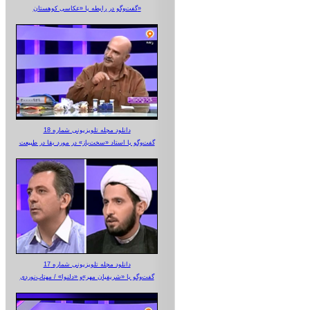
گفت‌وگو در رابطه با «عکاسی کوهستان»
دانلود مجله تلویزیونی شماره 18
گفت‌وگو با استاد «سخت‌باز» در مورد بقا در طبیعت
دانلود مجله تلویزیونی شماره 17
گفت‌وگو با «شریفیان مهر»‌و «دلنوا» / مهتاب‌نوردی