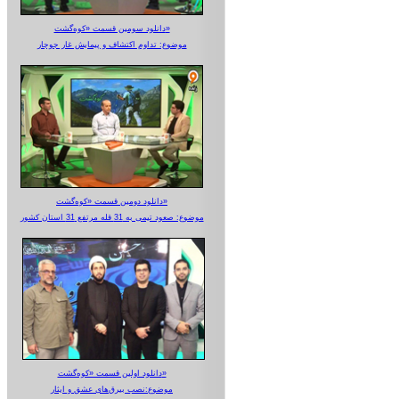
دانلود سومین قسمت «کوه‌گشت»
موضوع: تداوم اکتشاف و پیمایش غار جوجار
دانلود دومین قسمت «کوه‌گشت»
موضوع: صعود تیمی به 31 قله مرتفع 31 استان کشور
دانلود اولین قسمت «کوه‌گشت»
موضوع:نصب بیرق‌های عشق و ایثار