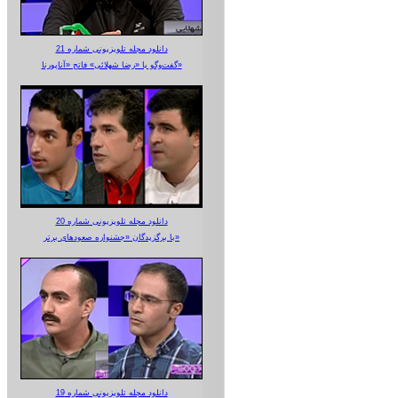
دانلود مجله تلویزیونی شماره 21
گفت‌وگو با «رضا شهلائی» فاتح «آناپورنا»
دانلود مجله تلویزیونی شماره 20
با برگزیدگان «جشنواره صعودهای برتر»
دانلود مجله تلویزیونی شماره 19