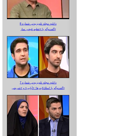
دانلود مجله تلویزیونی شماره 8
گفت‌وگو با «عظیم قیچی ساز»
دانلود مجله تلویزیونی شماره 7
گفت‌وگو با اسلک‌لاینرها؛ «آبایی» و «شریفی»