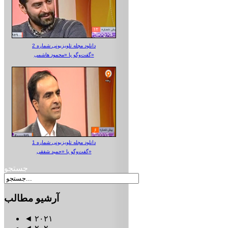
دانلود مجله تلویزیونی شماره 2
گفت‌وگو با «محمود هاشمی»
دانلود مجله تلویزیونی شماره 1
گفت‌وگو با «حمید شفقی»
جستجو
آرشیو
مطالب
◄
۲۰۲۱