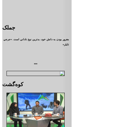
جملک
مغرور بودن به دانش خود، بدترين نوع ناداني است. «جرجي
تايلر»
***
کوه‌گشت