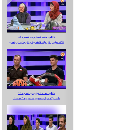
دانلود مجله تلویزیونی شماره 16
گفت‌وگو با «پروانه کاظمی» و «پرستو‌ ابریشمی»
دانلود مجله تلویزیونی شماره 15
گفت‌وگو درباره «دوچرخه‌سواری کوهستان»