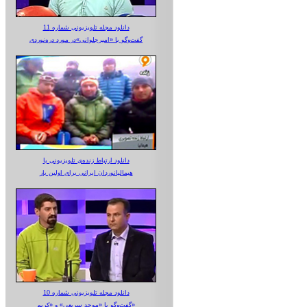
دانلود مجله تلویزیونی شماره 11
گفت‌وگو با «امیرجلوانی»در مورد دره‌نوردی
دانلود ارتباط زنده‌ی تلویزیونی‌ با
هیمالیانوردان ایرانی برای اولین بار
دانلود مجله تلویزیونی شماره 10
گفت‌وگو با «موحد سریعی» و «کریم»