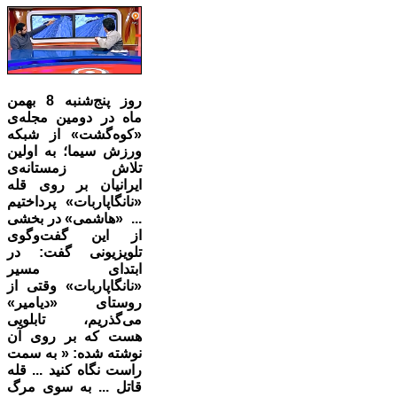
روز پنج‌شنبه 8 بهمن
ماه در دومین مجله‌ی
«کوه‌گشت» از شبکه
ورزش سیما؛ به اولین
تلاش زمستانه‌ی
ایرانیان بر روی قله
«نانگاپاربات» پرداختیم
... «هاشمی» در بخشی
از این گفت‌وگوی
تلویزیونی گفت: در
ابتدای مسیر
«نانگاپاربات» وقتی از
روستای «دیامیر»
می‌گذریم، تابلویی
هست که بر روی آن
نوشته شده: « به سمت
راست نگاه کنید ... قله
قاتل ... به سوی مرگ