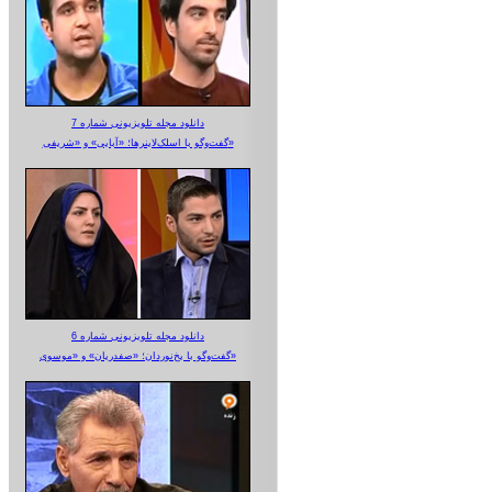
دانلود مجله تلویزیونی شماره 7
گفت‌وگو با اسلک‌لاینرها؛ «آبایی» و «شریفی»
دانلود مجله تلویزیونی شماره 6
گفت‌وگو با یخ‌نوردان؛ «صفدریان» و «موسوی»