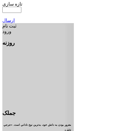
تازه سازی
ارسال
ثبت نام
ورود
روزنه
جملک
مغرور بودن به دانش خود، بدترين نوع ناداني است. «جرجي
تايلر»