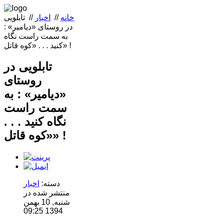
خانه
//
اخبار
//
تابلویی
در روستای «دیامیر» :
به سمت راست نگاه
کنید . . . «کوه قاتل» !‌
تابلویی در
روستای
«دیامیر» : به
سمت راست
نگاه کنید . . .
«کوه قاتل» !‌
دسته:
اخبار
منتشر شده در
شنبه, 10 بهمن
1394 09:25