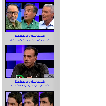
دانلود مجله تلویزیونی شماره 22
دو دیواره‌نورد فرانسوی و «ابراهیم نوتاش»
دانلود مجله تلویزیونی شماره 21
گفت‌وگو با «رضا شهلائی» فاتح «آناپورنا»