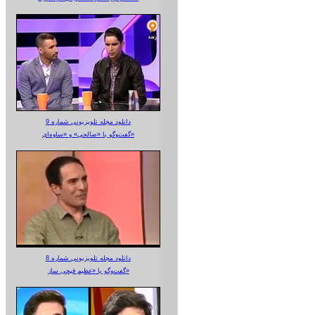
دانلود مجله تلویزیونی شماره 9
گفت‌وگو با «صالحی» و «ساوه‌ای»
دانلود مجله تلویزیونی شماره 8
گفت‌وگو با «عظیم قیچی ساز»