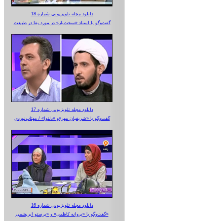
دانلود مجله تلویزیونی شماره 18
گفت‌وگو با استاد «سخت‌باز» در مورد بقا در طبیعت
دانلود مجله تلویزیونی شماره 17
گفت‌وگو با «شریفیان مهر»‌و «دلنوا» / مهتاب‌نوردی
دانلود مجله تلویزیونی شماره 16
گفت‌وگو با «پروانه کاظمی» و «پرستو‌ ابریشمی»