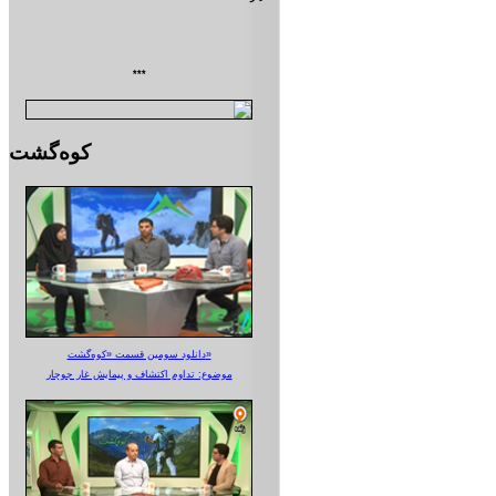
***
کوه‌گشت
دانلود سومین قسمت «کوه‌گشت»
موضوع: تداوم اکتشاف و پیمایش غار جوجار