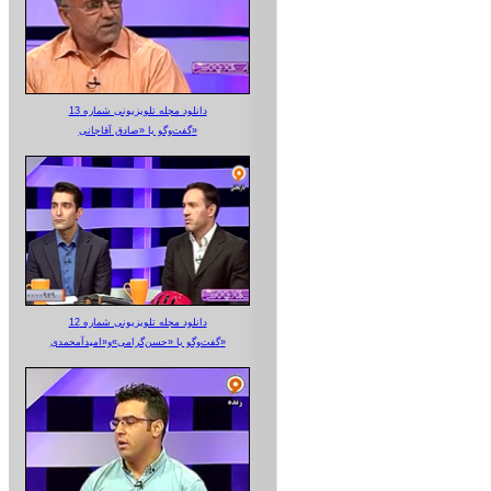
دانلود مجله تلویزیونی شماره 13
گفت‌وگو با «صادق آقاجانی»
دانلود مجله تلویزیونی شماره 12
گفت‌وگو با «حسن‌گرامی»و«امیدآمحمدی»