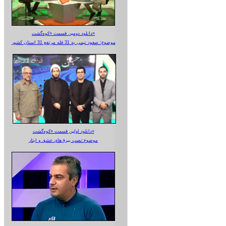
دانلود دومین قسمت «کوه‌گشت»
موضوع: صعود تیمی به 31 قله مرتفع 31 استان کشور
دانلود اولین قسمت «کوه‌گشت»
موضوع:نصب بیرق‌های عشق و ایثار