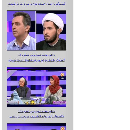
گفت‌وگو با استاد «سخت‌باز» در مورد بقا در طبیعت
دانلود مجله تلویزیونی شماره 17
گفت‌وگو با «شریفیان مهر»‌و «دلنوا» / مهتاب‌نوردی
دانلود مجله تلویزیونی شماره 16
گفت‌وگو با «پروانه کاظمی» و «پرستو‌ ابریشمی»