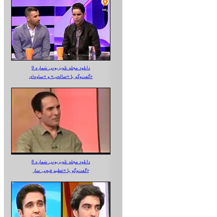
دانلود مجله تلویزیونی شماره 9
گفت‌وگو با «صالحی» و «ساوه‌ای»
دانلود مجله تلویزیونی شماره 8
گفت‌وگو با «عظیم قیچی ساز»