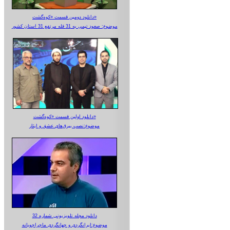
دانلود دومین قسمت «کوه‌گشت»
موضوع: صعود تیمی به 31 قله مرتفع 31 استان کشور
دانلود اولین قسمت «کوه‌گشت»
موضوع:نصب بیرق‌های عشق و ایثار
دانلود مجله تلویزیونی شماره 32
موضوع:ایرانگردی و جهانگردی ماجراجویانه