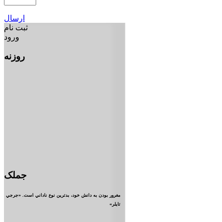
ارسال
ثبت نام
ورود
روزنه
جملک
مغرور بودن به دانش خود، بدترين نوع ناداني است. «جرجي
تايلر»