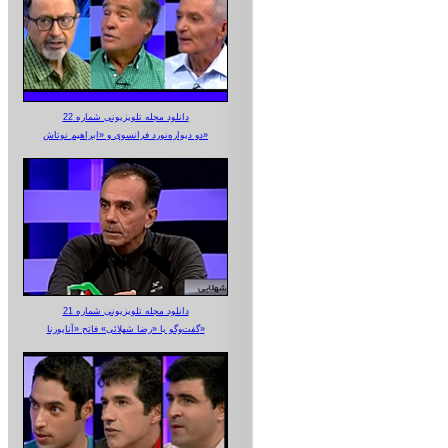
دانلود مجله تلویزیونی شماره 22
دو دیواره‌نورد فرانسوی و «ابراهیم نوتاش»
دانلود مجله تلویزیونی شماره 21
گفت‌وگو با «رضا شهلائی» فاتح «آناپورنا»