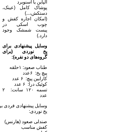
آلپاین یا اسنوبرد
پوشاک کامل (عینک،
دستکش،...)
(امکان اجاره کفش و
چوب اسکی در
پیست شمشک وجود
دارد.)
وسایل پیشنهادی برای
یخ نوردی (برای
گروه‌های دو نفره
):
طناب صعود: ۱حلقه
پیچ یخ: ۶عدد
کارابین پیچ: ۶ عدد
کوئیک درا: ۶ عدد
تسمه ۱۲۰ سانت: ۲
عدد
وسایل پیشنهادی فردی بر
یخ نوردی:
صندلی صعود (هارنس)
کفش مناسب