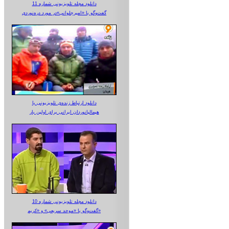
دانلود مجله تلویزیونی شماره 11
گفت‌وگو با «امیرجلوانی»در مورد دره‌نوردی
دانلود ارتباط زنده‌ی تلویزیونی‌ با
هیمالیانوردان ایرانی برای اولین بار
دانلود مجله تلویزیونی شماره 10
گفت‌وگو با «موحد سریعی» و «کریم»