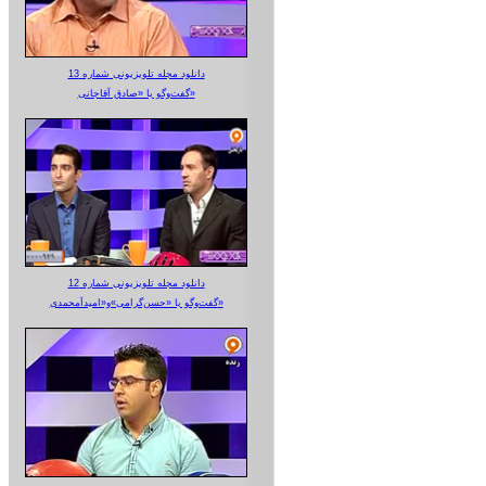
دانلود مجله تلویزیونی شماره 13
گفت‌وگو با «صادق آقاجانی»
دانلود مجله تلویزیونی شماره 12
گفت‌وگو با «حسن‌گرامی»و«امیدآمحمدی»