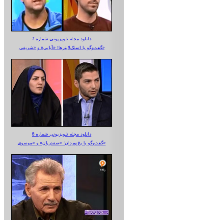
دانلود مجله تلویزیونی شماره 7
گفت‌وگو با اسلک‌لاینرها؛ «آبایی» و «شریفی»
دانلود مجله تلویزیونی شماره 6
گفت‌وگو با یخ‌نوردان؛ «صفدریان» و «موسوی»