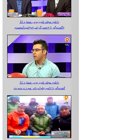
دانلود مجله تلویزیونی شماره 12
گفت‌وگو با «حسن‌گرامی»و«امیدآمحمدی»
دانلود مجله تلویزیونی شماره 11
گفت‌وگو با «امیرجلوانی»در مورد دره‌نوردی