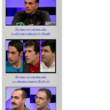
دانلود مجله تلویزیونی شماره 21
گفت‌وگو با «رضا شهلائی» فاتح «آناپورنا»
دانلود مجله تلویزیونی شماره 20
با برگزیدگان «جشنواره صعودهای برتر»