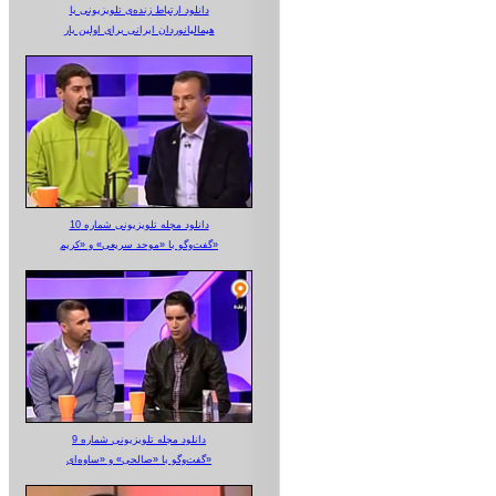
دانلود ارتباط زنده‌ی تلویزیونی‌ با
هیمالیانوردان ایرانی برای اولین بار
دانلود مجله تلویزیونی شماره 10
گفت‌وگو با «موحد سریعی» و «کریم»
دانلود مجله تلویزیونی شماره 9
گفت‌وگو با «صالحی» و «ساوه‌ای»