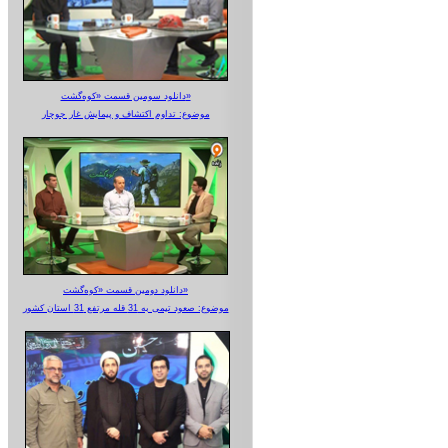
دانلود سومین قسمت «کوه‌گشت»
موضوع: تداوم اکتشاف و پیمایش غار جوجار
دانلود دومین قسمت «کوه‌گشت»
موضوع: صعود تیمی به 31 قله مرتفع 31 استان کشور