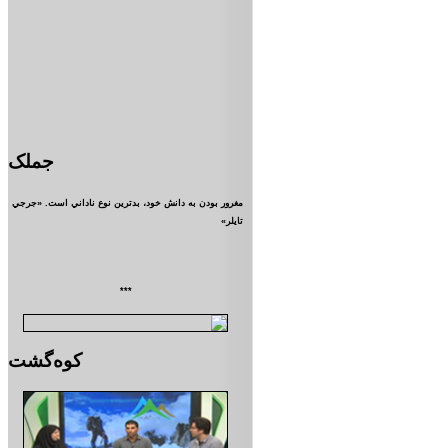
جملک
مغرور بودن به دانش خود، بدترين نوع ناداني است. «جرجي
تايلر»
***
کوه‌گشت