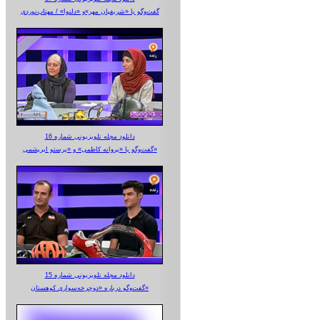
گفت‌وگو با «شریفیان مهر»‌و «دلنوا» / مهتاب‌نوردی
دانلود مجله تلویزیونی شماره 16
گفت‌وگو با «پروانه کاظمی» و «پرستو‌ ابریشمی»
دانلود مجله تلویزیونی شماره 15
گفت‌وگو درباره «دوچرخه‌سواری کوهستان»