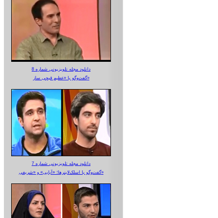
دانلود مجله تلویزیونی شماره 8
گفت‌وگو با «عظیم قیچی ساز»
دانلود مجله تلویزیونی شماره 7
گفت‌وگو با اسلک‌لاینرها؛ «آبایی» و «شریفی»