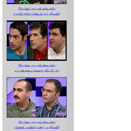
دانلود مجله تلویزیونی شماره 21
گفت‌وگو با «رضا شهلائی» فاتح «آناپورنا»
دانلود مجله تلویزیونی شماره 20
با برگزیدگان «جشنواره صعودهای برتر»
دانلود مجله تلویزیونی شماره 19
گفت‌وگو در رابطه با «عکاسی کوهستان»