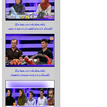
دانلود مجله تلویزیونی شماره 16
گفت‌وگو با «پروانه کاظمی» و «پرستو‌ ابریشمی»
دانلود مجله تلویزیونی شماره 15
گفت‌وگو درباره «دوچرخه‌سواری کوهستان»