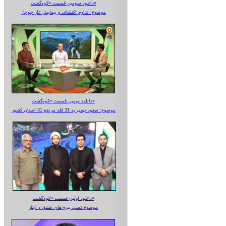
دانلود سومین قسمت «کوه‌گشت»
موضوع: تداوم اکتشاف و پیمایش غار جوجار
دانلود دومین قسمت «کوه‌گشت»
موضوع: صعود تیمی به 31 قله مرتفع 31 استان کشور
دانلود اولین قسمت «کوه‌گشت»
موضوع:نصب بیرق‌های عشق و ایثار