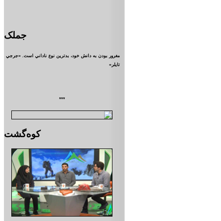
جملک
مغرور بودن به دانش خود، بدترين نوع ناداني است. «جرجي
تايلر»
***
کوه‌گشت