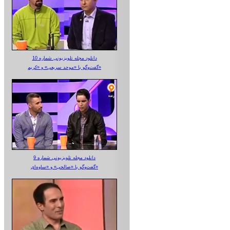
دانلود مجله تلویزیونی شماره 10
گفت‌وگو با «موحد سریعی» و «کریم»
دانلود مجله تلویزیونی شماره 9
گفت‌وگو با «صالحی» و «ساوه‌ای»