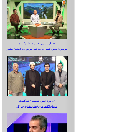
دانلود دومین قسمت «کوه‌گشت»
موضوع: صعود تیمی به 31 قله مرتفع 31 استان کشور
دانلود اولین قسمت «کوه‌گشت»
موضوع:نصب بیرق‌های عشق و ایثار