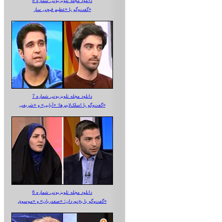
دانلود مجله تلویزیونی شماره 8
گفت‌وگو با «عظیم قیچی ساز»
دانلود مجله تلویزیونی شماره 7
گفت‌وگو با اسلک‌لاینرها؛ «آبایی» و «شریفی»
دانلود مجله تلویزیونی شماره 6
گفت‌وگو با یخ‌نوردان؛ «صفدریان» و «موسوی»