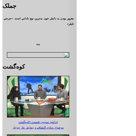
جملک
مغرور بودن به دانش خود، بدترين نوع ناداني است. «جرجي
تايلر»
***
کوه‌گشت
دانلود سومین قسمت «کوه‌گشت»
موضوع: تداوم اکتشاف و پیمایش غار جوجار