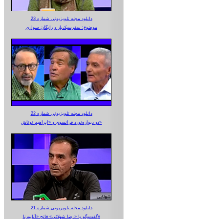
دانلود مجله تلویزیونی شماره 23
موضوع: سفرسبک‌بار و رایگان سواری
دانلود مجله تلویزیونی شماره 22
دو دیواره‌نورد فرانسوی و «ابراهیم نوتاش»
دانلود مجله تلویزیونی شماره 21
گفت‌وگو با «رضا شهلائی» فاتح «آناپورنا»