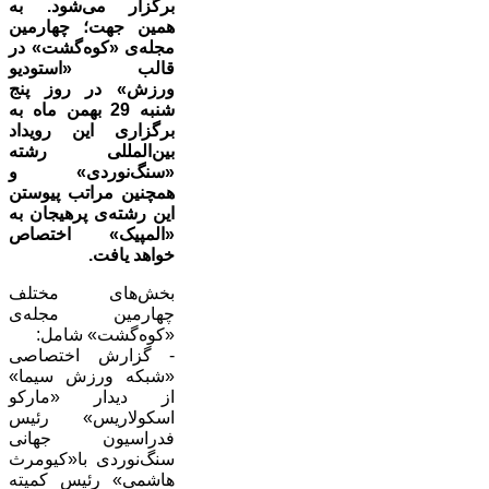
برگزار می‌شود. به
همین جهت؛ چهارمین
مجله‌ی «کوه‌گشت» در
قالب «استودیو
ورزش» در روز پنج
شنبه 29 بهمن ماه به
برگزاری این رویداد
بین‌المللی رشته
«سنگ‌نوردی» و
همچنین مراتب پیوستن
این رشته‌ی پرهیجان‌ به
«المپیک» اختصاص
خواهد یافت.
بخش‌های مختلف
چهارمین مجله‌ی
«کوه‌گشت» شامل:
- گزارش اختصاصی
«شبکه ورزش سیما»
از دیدار «مارکو
اسکولاریس» رئیس
فدراسیون جهانی
سنگ‌نوردی با«کیومرث
هاشمی» رئیس کمیته