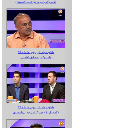
گفت‌وگو با قهرمانان «دوی کوهستان»
دانلود مجله تلویزیونی شماره 13
گفت‌وگو با «صادق آقاجانی»
دانلود مجله تلویزیونی شماره 12
گفت‌وگو با «حسن‌گرامی»و«امیدآمحمدی»