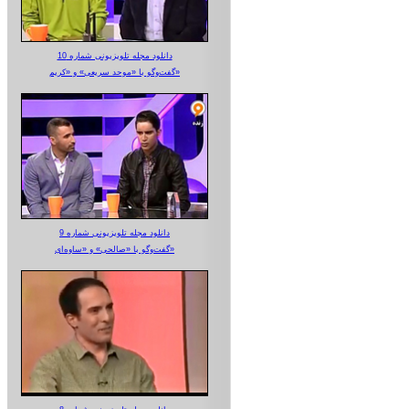
دانلود مجله تلویزیونی شماره 10
گفت‌وگو با «موحد سریعی» و «کریم»
دانلود مجله تلویزیونی شماره 9
گفت‌وگو با «صالحی» و «ساوه‌ای»