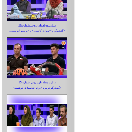
دانلود مجله تلویزیونی شماره 16
گفت‌وگو با «پروانه کاظمی» و «پرستو‌ ابریشمی»
دانلود مجله تلویزیونی شماره 15
گفت‌وگو درباره «دوچرخه‌سواری کوهستان»