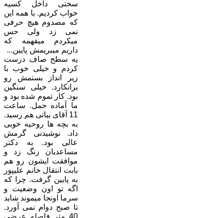
سختی داخل کسیه
خواب کردیم. با همه این
که مصدوم هیچ حرفی
نمی زد ولی حس
میکردم میفهمه که
داریم میبریمش پایین...
یه سطح صاف درست
کردم و خیلی خوب با
زیر انداز بستمش رو
برانکارد. خیلی سنگین
بود. کار تموم شده بود و
ما آماده حمل. ساعت
11 آقای بیاتی هم رسید.
به بچه ها روحیه خوبی
داد. نوشیدنی گرمش
عالی بود. به دکتر
مساعدیان زنگ زد و
موافقت ایشون رو هم
بابت انتقال خانم علیپور
به پایین گرفت. چرا که
اگه تو اون وضعیت و
سرما اونجا میموند شاید
تا صبح دوام نمی آورد.
40 متر فاصله عرضی