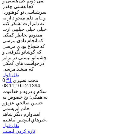
نمی دونم کی هستی و
کجا هستی چقدر
سرشناسی تو کوهنوردا
و...اما دلم میخواد از ته
ته دلم ازت تشکر کنم
خیلی خیلی خیلییی ازت
ممنونم بخاطر کمکی
که انجام دادی.مرسی
که شجاع بودی مرسی
که گوشاتو نگرفتی و
چشماتو نبستی در برابر
درخواست های کمکی
که میشد.مرسی
نقل قول
محمد نصيري
#1
0
1394-12-10 08:11
سلام و درود و خداقوت
به همگي؛ بخ خصوص به
حسين صالحي عزيزو
خانم ابريشمي
اميدوارم ديگر شاهد
خبرهاي اينچنين نباشيم.
نقل قول
تازه کردن لیست