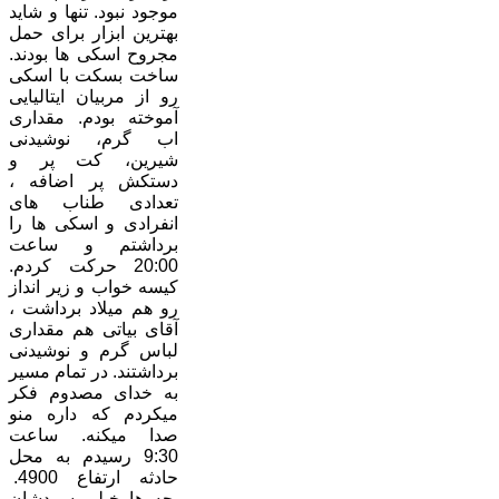
موجود نبود. تنها و شاید
بهترین ابزار برای حمل
مجروح اسکی ها بودند.
ساخت بسکت با اسکی
رو از مربیان ایتالیایی
آموخته بودم. مقداری
اب گرم، نوشیدنی
شیرین، کت پر و
دستکش پر اضافه ،
تعدادی طناب های
انفرادی و اسکی ها را
برداشتم و ساعت
20:00 حرکت کردم.
کیسه خواب و زیر انداز
رو هم میلاد برداشت ،
آقای بیاتی هم مقداری
لباس گرم و نوشیدنی
برداشتند. در تمام مسیر
به خدای مصدوم فکر
میکردم که داره منو
صدا میکنه. ساعت
9:30 رسیدم به محل
حادثه ارتفاع 4900.
بچه ها خیلی سردشان