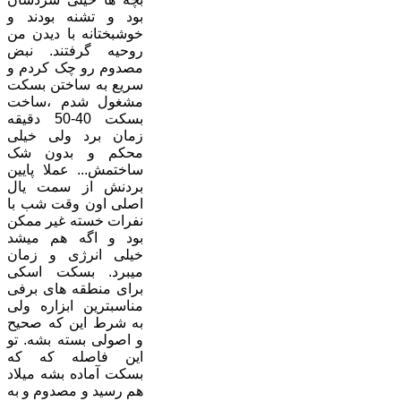
بود و تشنه بودند و
خوشبختانه با دیدن من
روحیه گرفتند. نبض
مصدوم رو چک کردم و
سریع به ساختن بسکت
مشغول شدم ،ساخت
بسکت 40-50 دقیقه
زمان برد ولی خیلی
محکم و بدون شک
ساختمش... عملا پایین
بردنش از سمت یال
اصلی اون وقت شب با
نفرات خسته غیر ممکن
بود و اگه هم میشد
خیلی انرژی و زمان
میبرد. بسکت اسکی
برای منطقه های برفی
مناسبترین ابزاره ولی
به شرط این که صحیح
و اصولی بسته بشه. تو
این فاصله که که
بسکت آماده بشه میلاد
هم رسید و مصدوم و به