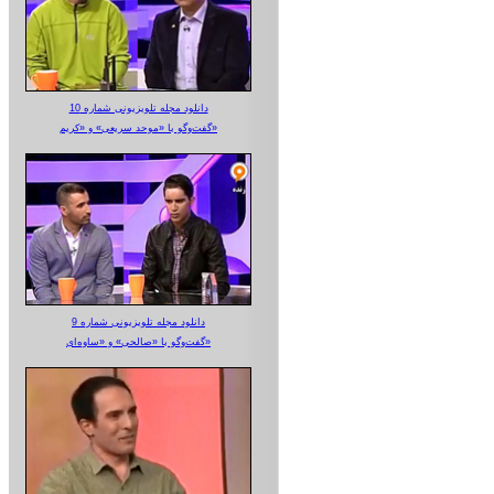
دانلود مجله تلویزیونی شماره 10
گفت‌وگو با «موحد سریعی» و «کریم»
دانلود مجله تلویزیونی شماره 9
گفت‌وگو با «صالحی» و «ساوه‌ای»