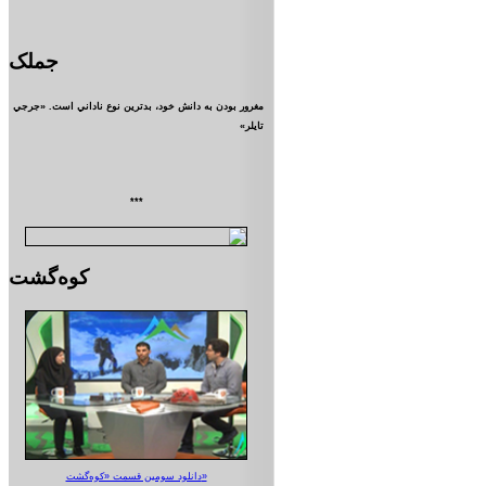
جملک
مغرور بودن به دانش خود، بدترين نوع ناداني است. «جرجي
تايلر»
***
کوه‌گشت
دانلود سومین قسمت «کوه‌گشت»