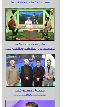
موضوع: تداوم اکتشاف و پیمایش غار جوجار
دانلود دومین قسمت «کوه‌گشت»
موضوع: صعود تیمی به 31 قله مرتفع 31 استان کشور
دانلود اولین قسمت «کوه‌گشت»
موضوع:نصب بیرق‌های عشق و ایثار