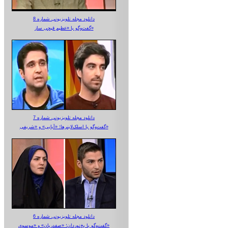
دانلود مجله تلویزیونی شماره 8
گفت‌وگو با «عظیم قیچی ساز»
دانلود مجله تلویزیونی شماره 7
گفت‌وگو با اسلک‌لاینرها؛ «آبایی» و «شریفی»
دانلود مجله تلویزیونی شماره 6
گفت‌وگو با یخ‌نوردان؛ «صفدریان» و «موسوی»