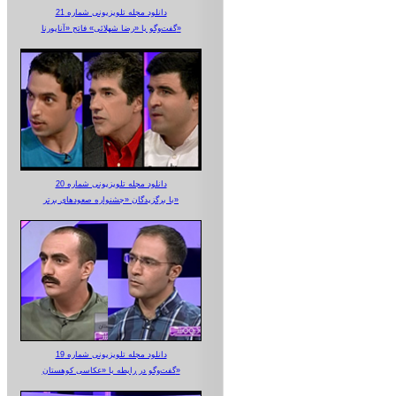
دانلود مجله تلویزیونی شماره 21
گفت‌وگو با «رضا شهلائی» فاتح «آناپورنا»
دانلود مجله تلویزیونی شماره 20
با برگزیدگان «جشنواره صعودهای برتر»
دانلود مجله تلویزیونی شماره 19
گفت‌وگو در رابطه با «عکاسی کوهستان»