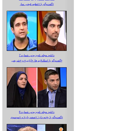
گفت‌وگو با «عظیم قیچی ساز»
دانلود مجله تلویزیونی شماره 7
گفت‌وگو با اسلک‌لاینرها؛ «آبایی» و «شریفی»
دانلود مجله تلویزیونی شماره 6
گفت‌وگو با یخ‌نوردان؛ «صفدریان» و «موسوی»