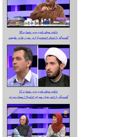
دانلود مجله تلویزیونی شماره 18
گفت‌وگو با استاد «سخت‌باز» در مورد بقا در طبیعت
دانلود مجله تلویزیونی شماره 17
گفت‌وگو با «شریفیان مهر»‌و «دلنوا» / مهتاب‌نوردی