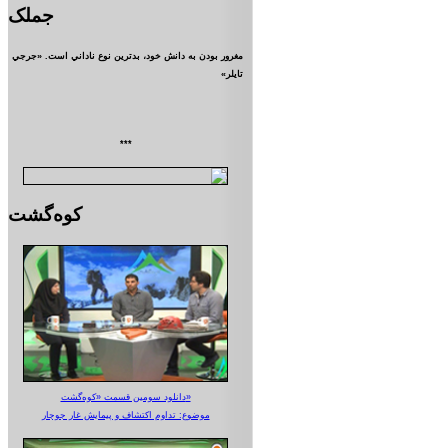
جملک
مغرور بودن به دانش خود، بدترين نوع ناداني است. «جرجي
تايلر»
***
کوه‌گشت
دانلود سومین قسمت «کوه‌گشت»
موضوع: تداوم اکتشاف و پیمایش غار جوجار