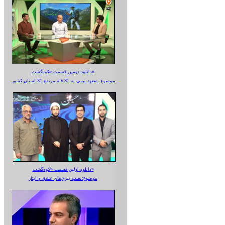
دانلود دومین قسمت «کوه‌گشت»
موضوع: صعود تیمی به 31 قله مرتفع 31 استان کشور
دانلود اولین قسمت «کوه‌گشت»
موضوع:نصب بیرق‌های عشق و ایثار