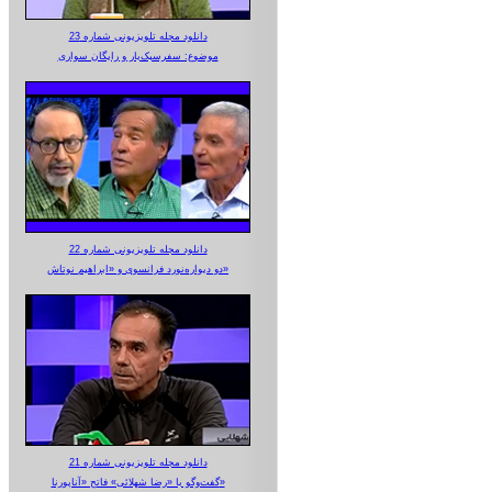
دانلود مجله تلویزیونی شماره 23
موضوع: سفرسبک‌بار و رایگان سواری
دانلود مجله تلویزیونی شماره 22
دو دیواره‌نورد فرانسوی و «ابراهیم نوتاش»
دانلود مجله تلویزیونی شماره 21
گفت‌وگو با «رضا شهلائی» فاتح «آناپورنا»