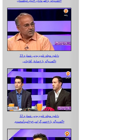
گفت‌وگو با قهرمانان «دوی کوهستان»
دانلود مجله تلویزیونی شماره 13
گفت‌وگو با «صادق آقاجانی»
دانلود مجله تلویزیونی شماره 12
گفت‌وگو با «حسن‌گرامی»و«امیدآمحمدی»