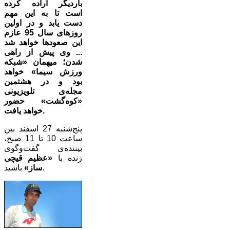
باردیگر اراده کرده
است تا به این مهم
دست یابد و در اولین
روزهای سال 95 عازم
این صعودها خواهد شد
... وی پیش از راهی
شدن؛ میهمان «شبکه
ورزش سیما» خواهد
بود و در هشتمین
مجله‌ی تلویزیونی
«کوه‌گشت» حضور
خواهد یافت.
پنج‌شنبه 27 اسفند بین
ساعت 10 تا 11 صبح،
بیننده‌ی گفت‌وگوی
زنده با
«عظیم قیچی
باشید.
ساز»