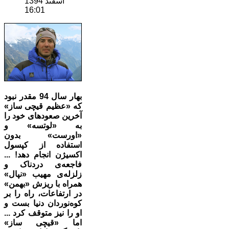
اسفند 1394
16:01
بهار سال 94 مقدر نبود
که «عظیم قیچی ساز»
آخرین صعودهای خود را
به «لوتسه» و
«اورست» بدون
استفاده از کپسول
اکسیژن انجام دهد! ...
فاجعه‌ی دردناک و
زلزله‌ی مهیب «نپال»
همراه با ریزش «بهمن»
در ارتفاعات، راه را بر
کوه‌نوردان دنیا بست و
او را نیز متوقف کرد ...
اما «قیچی ساز»