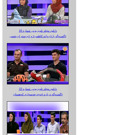
دانلود مجله تلویزیونی شماره 16
گفت‌وگو با «پروانه کاظمی» و «پرستو‌ ابریشمی»
دانلود مجله تلویزیونی شماره 15
گفت‌وگو درباره «دوچرخه‌سواری کوهستان»