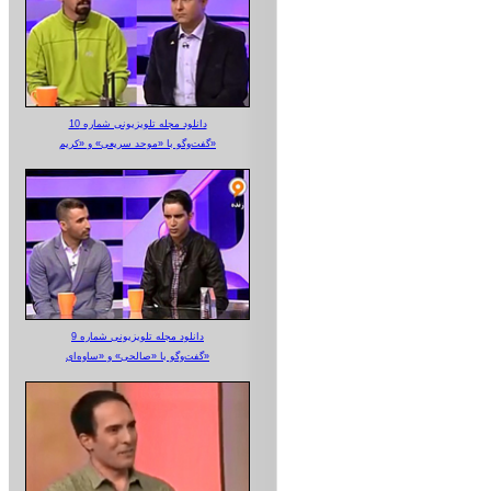
دانلود مجله تلویزیونی شماره 10
گفت‌وگو با «موحد سریعی» و «کریم»
دانلود مجله تلویزیونی شماره 9
گفت‌وگو با «صالحی» و «ساوه‌ای»