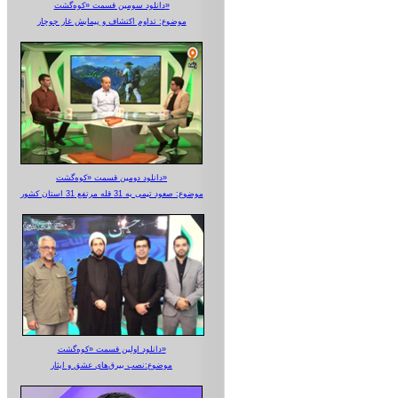
دانلود سومین قسمت «کوه‌گشت»
موضوع: تداوم اکتشاف و پیمایش غار جوجار
دانلود دومین قسمت «کوه‌گشت»
موضوع: صعود تیمی به 31 قله مرتفع 31 استان کشور
دانلود اولین قسمت «کوه‌گشت»
موضوع:نصب بیرق‌های عشق و ایثار