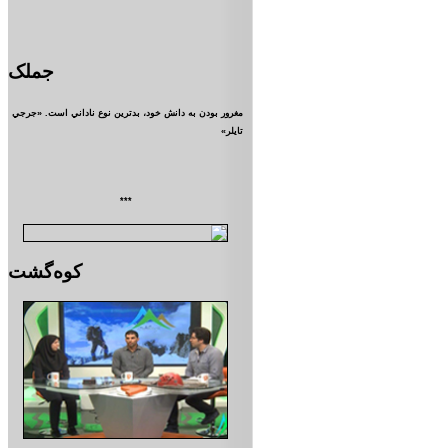
جملک
مغرور بودن به دانش خود، بدترين نوع ناداني است. «جرجي
تايلر»
***
کوه‌گشت