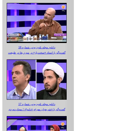
دانلود مجله تلویزیونی شماره 18
گفت‌وگو با استاد «سخت‌باز» در مورد بقا در طبیعت
دانلود مجله تلویزیونی شماره 17
گفت‌وگو با «شریفیان مهر»‌و «دلنوا» / مهتاب‌نوردی