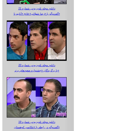
دانلود مجله تلویزیونی شماره 21
گفت‌وگو با «رضا شهلائی» فاتح «آناپورنا»
دانلود مجله تلویزیونی شماره 20
با برگزیدگان «جشنواره صعودهای برتر»
دانلود مجله تلویزیونی شماره 19
گفت‌وگو در رابطه با «عکاسی کوهستان»